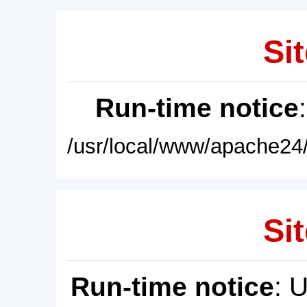
Sit
Run-time notice
/usr/local/www/apache24/
Sit
Run-time notice
: 