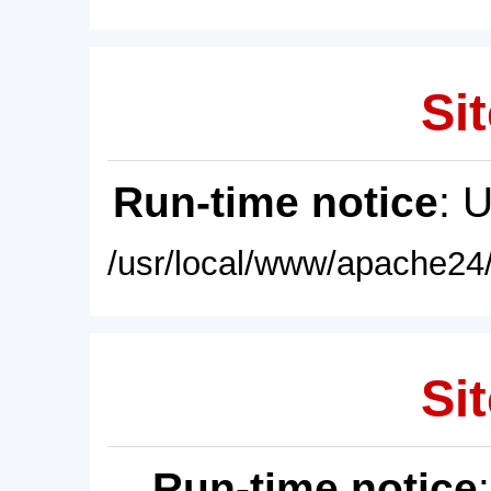
Sit
Run-time notice
: 
/usr/local/www/apache24/
Sit
Run-time notice