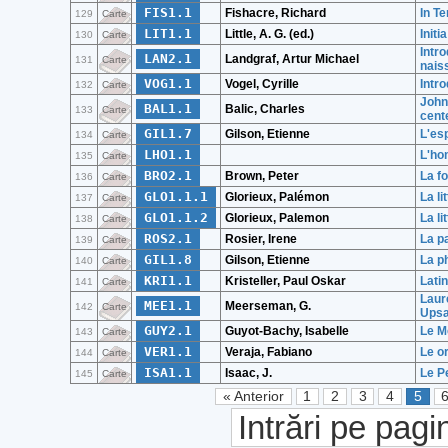
FIS1.1
Fishacre, Richard
In Te
129
Carte
LIT1.1
Little, A. G. (ed.)
Initi
130
Carte
Intro
LAN2.1
Landgraf, Artur Michael
131
Carte
nais
VOG1.1
Vogel, Cyrille
Intr
132
Carte
John
BAL1.1
Balic, Charles
133
Carte
cente
GIL1.7
Gilson, Etienne
L'es
134
Carte
LHO1.1
L'ho
135
Carte
BRO2.1
Brown, Peter
La f
136
Carte
GLO1.1.1
Glorieux, Palémon
La li
137
Carte
GLO1.1.2
Glorieux, Palemon
La li
138
Carte
ROS2.1
Rosier, Irene
La p
139
Carte
GIL1.8
Gilson, Etienne
La p
140
Carte
KRI1.1
Kristeller, Paul Oskar
Lati
141
Carte
Laur
MEE1.1
Meerseman, G.
142
Carte
Upsa
GUY2.1
Guyot-Bachy, Isabelle
Le M
143
Carte
VER1.1
Veraja, Fabiano
Le or
144
Carte
ISA1.1
Isaac, J.
Le P
145
Carte
« Anterior
1
2
3
4
5
Intrări pe pagi