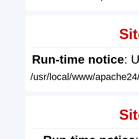
Sit
Run-time notice
: 
/usr/local/www/apache24/
Sit