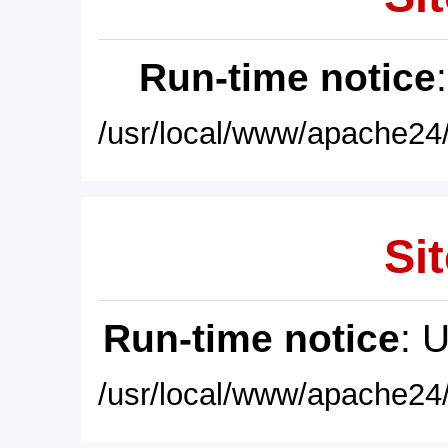
Run-time notice
/usr/local/www/apache24/
Sit
Run-time notice
: 
/usr/local/www/apache24/