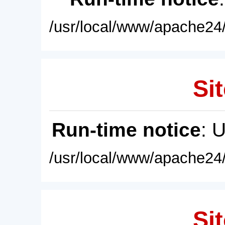
/usr/local/www/apache24/
Sit
Run-time notice
: 
/usr/local/www/apache24/
Sit