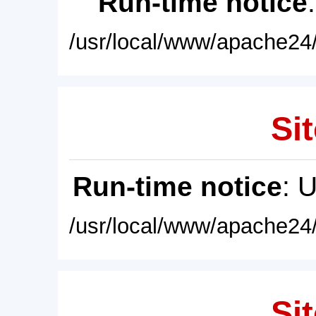
Run-time notice
/usr/local/www/apache24/
Sit
Run-time notice
: 
/usr/local/www/apache24/
Sit