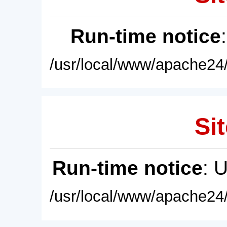
Run-time notice
/usr/local/www/apache24/
Sit
Run-time notice
: 
/usr/local/www/apache24/