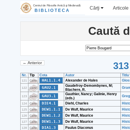
Centrul de Filosofie Antică şi Medievală
Cărţi
Articole
BIBLIOTECA
Caută 
313
← Anterior
Nr.
Tip
Cota
Autor
Titlu
HAL1.1.4
Alexander de Hales
Glos
121
Carte
Gaudefroy-Demombynes, M;
GAU2.1
Gram
122
Carte
Blachere, R.
Gauthier, Nancy; Galinie, Henry
GAU3.1
Greg
123
Carte
(eds.)
DIE4.1
Diehl, Charles
Hist
124
Carte
DEW1.1.1
De Wulf, Maurice
Histo
125
Carte
DEW1.1.2
De Wulf, Maurice
Histo
126
Carte
DEW1.1.3
De Wulf, Maurice
Histo
127
Carte
DIA1.3
Paulus Diaconus
Hist
128
Carte