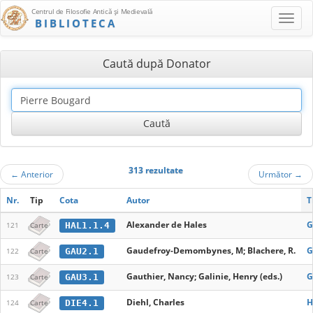
Centrul de Filosofie Antică şi Medievală
BIBLIOTECA
Caută după Donator
313 rezultate
←
Anterior
Următor
→
Nr.
Tip
Cota
Autor
T
Alexander de Hales
G
HAL1.1.4
121
Carte
Gaudefroy-Demombynes, M; Blachere, R.
G
GAU2.1
122
Carte
Gauthier, Nancy; Galinie, Henry (eds.)
G
GAU3.1
123
Carte
Diehl, Charles
H
DIE4.1
124
Carte