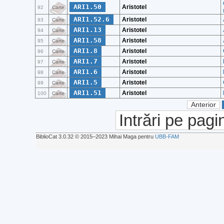
ARI1.50
Aristotel
92
Carte
ARI1.52.6
Aristotel
93
Carte
ARI1.13
Aristotel
94
Carte
ARI1.58
Aristotel
95
Carte
ARI1.8
Aristotel
96
Carte
ARI1.7
Aristotel
97
Carte
ARI1.6
Aristotel
98
Carte
ARI1.5
Aristotel
99
Carte
ARI1.51
Aristotel
100
Carte
Anterior
Intrări pe pagi
BiblioCat 3.0.32 © 2015‒2023 Mihai Maga pentru
UBB-FAM