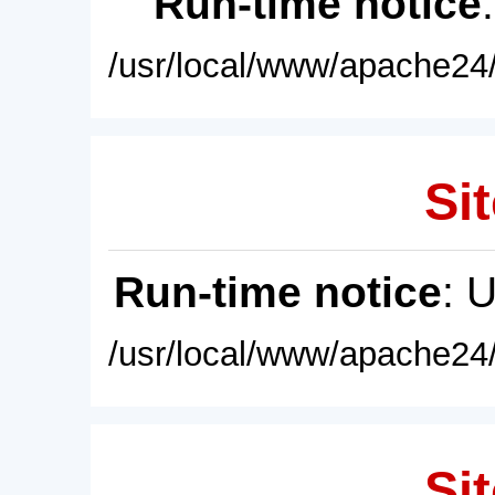
Run-time notice
/usr/local/www/apache24/
Sit
Run-time notice
: 
/usr/local/www/apache24/
Sit