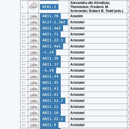
Alexandru din Afrodisia;
AFR1.2
Themistius; Frederic M.
9
Carte
Schroeder, Robert B. Todd (eds.)
ARI1.70
Anonim
10
Carte
AL17.1.3#2
Aristotel
11
Carte
ARI1.4#2
Aristotel
12
Carte
ARI1.71
Aristotel
13
Carte
ARI1.22.3
Aristotel
14
Carte
ARI1.4#1
Aristotel
15
Carte
~C.24
Aristotel
16
Carte
ARI1.38
Aristotel
17
Carte
ARI1.37
Aristotel
18
Carte
~S.29
Aristotel
19
Carte
ARI1.44
Aristotel
20
Carte
ARI1.45
Aristotel
21
Carte
ARI1.43
Aristotel
22
Carte
ARI1.41
Aristotel
23
Carte
ARI1.52.7
Aristotel
24
Carte
ARI1.12
Aristotel
25
Carte
ARI1.18
Aristotel
26
Carte
ARI1.22.2
Aristotel
27
Carte
ARI1.9
Aristotel
28
Carte