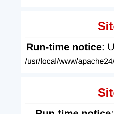
Sit
Run-time notice
: 
/usr/local/www/apache24/
Sit
Run-time notice