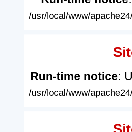
/usr/local/www/apache24/
Sit
Run-time notice
: 
/usr/local/www/apache24/
Sit