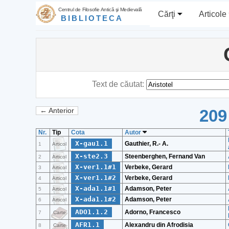
Centrul de Filosofie Antică şi Medievală
Cărţi
Articole
BIBLIOTECA
Text de căutat:
209
← Anterior
Nr.
Tip
Cota
Autor
X-gau1.1
Gauthier, R.- A.
1
Articol
X-ste2.3
Steenberghen, Fernand Van
2
Articol
X-ver1.1#1
Verbeke, Gerard
3
Articol
X-ver1.1#2
Verbeke, Gerard
4
Articol
X-ada1.1#1
Adamson, Peter
5
Articol
X-ada1.1#2
Adamson, Peter
6
Articol
ADO1.1.2
Adorno, Francesco
7
Carte
AFR1.1
Alexandru din Afrodisia
8
Carte