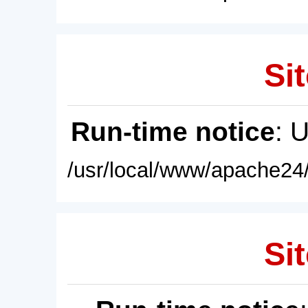
Sit
Run-time notice
: 
/usr/local/www/apache24/
Sit