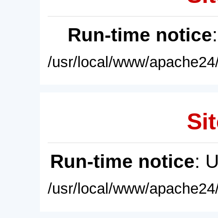
Run-time notice
/usr/local/www/apache24/
Sit
Run-time notice
: 
/usr/local/www/apache24/