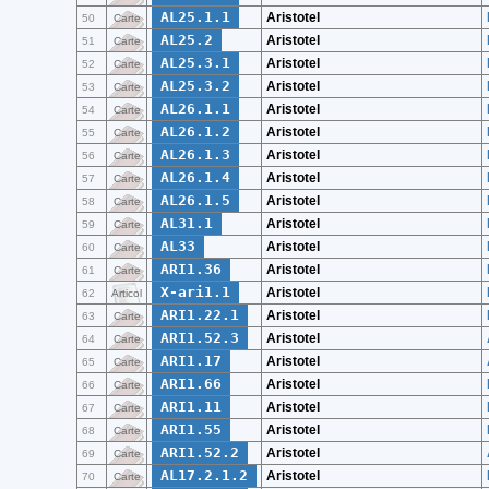
AL25.1.1
Aristotel
50
Carte
AL25.2
Aristotel
51
Carte
AL25.3.1
Aristotel
52
Carte
AL25.3.2
Aristotel
53
Carte
AL26.1.1
Aristotel
54
Carte
AL26.1.2
Aristotel
55
Carte
AL26.1.3
Aristotel
56
Carte
AL26.1.4
Aristotel
57
Carte
AL26.1.5
Aristotel
58
Carte
AL31.1
Aristotel
59
Carte
AL33
Aristotel
60
Carte
ARI1.36
Aristotel
61
Carte
X-ari1.1
Aristotel
62
Articol
ARI1.22.1
Aristotel
63
Carte
ARI1.52.3
Aristotel
64
Carte
ARI1.17
Aristotel
65
Carte
ARI1.66
Aristotel
66
Carte
ARI1.11
Aristotel
67
Carte
ARI1.55
Aristotel
68
Carte
ARI1.52.2
Aristotel
69
Carte
AL17.2.1.2
Aristotel
70
Carte