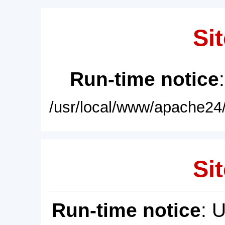
Sit
Run-time notice
/usr/local/www/apache24/
Sit
Run-time notice
: 