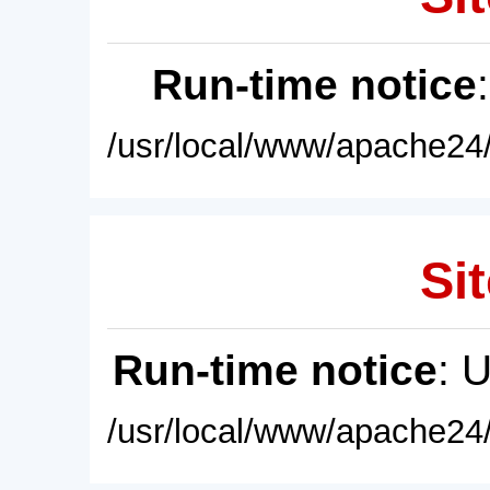
Run-time notice
/usr/local/www/apache24/
Sit
Run-time notice
: 
/usr/local/www/apache24/