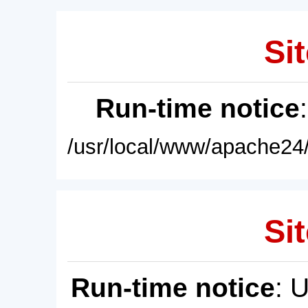
Sit
Run-time notice
/usr/local/www/apache24/
Sit
Run-time notice
: 