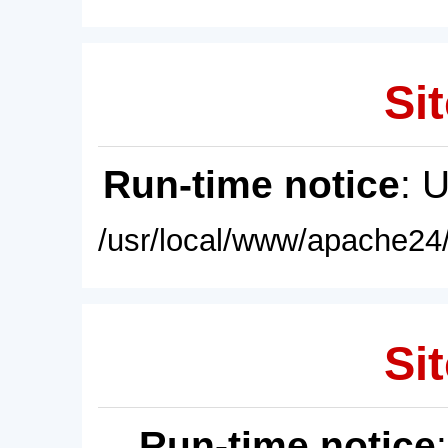
Sit
Run-time notice
: 
/usr/local/www/apache24/
Sit
Run-time notice