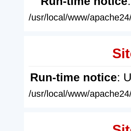
Run-time notice
/usr/local/www/apache24/
Sit
Run-time notice
: 
/usr/local/www/apache24/
Sit