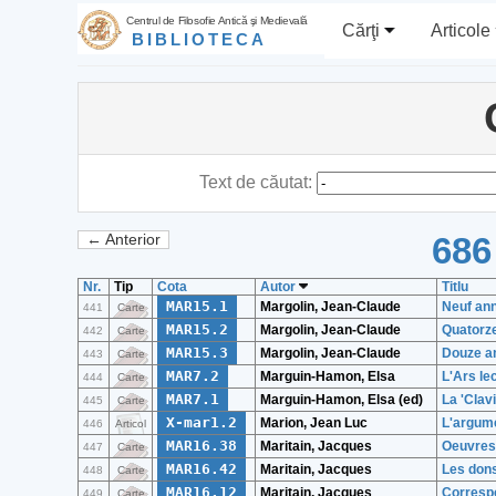
Centrul de Filosofie Antică şi Medievală
Cărţi
Articole
BIBLIOTECA
Text de căutat:
686
← Anterior
Nr.
Tip
Cota
Autor
Titlu
MAR15.1
Margolin, Jean-Claude
Neuf ann
441
Carte
MAR15.2
Margolin, Jean-Claude
Quatorze
442
Carte
MAR15.3
Margolin, Jean-Claude
Douze an
443
Carte
MAR7.2
Marguin-Hamon, Elsa
L'Ars le
444
Carte
MAR7.1
Marguin-Hamon, Elsa (ed)
La 'Clav
445
Carte
X-mar1.2
Marion, Jean Luc
L'argumen
446
Articol
MAR16.38
Maritain, Jacques
Oeuvres
447
Carte
MAR16.42
Maritain, Jacques
Les dons
448
Carte
MAR16.12
Maritain, Jacques
Corresp
449
Carte