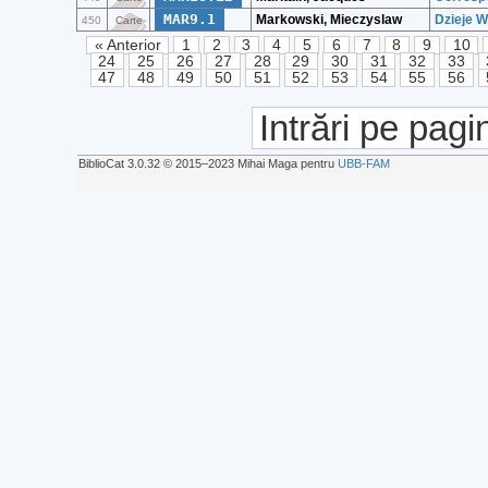
MAR9.1
Markowski, Mieczyslaw
Dzieje W
450
Carte
« Anterior
1
2
3
4
5
6
7
8
9
10
24
25
26
27
28
29
30
31
32
33
47
48
49
50
51
52
53
54
55
56
Intrări pe pagi
BiblioCat 3.0.32 © 2015‒2023 Mihai Maga pentru
UBB-FAM