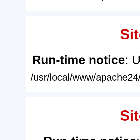
Sit
Run-time notice
: 
/usr/local/www/apache24/
Sit