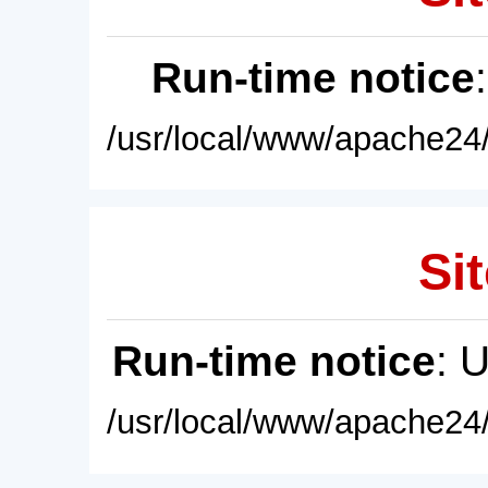
Run-time notice
/usr/local/www/apache24/
Sit
Run-time notice
: 
/usr/local/www/apache24/