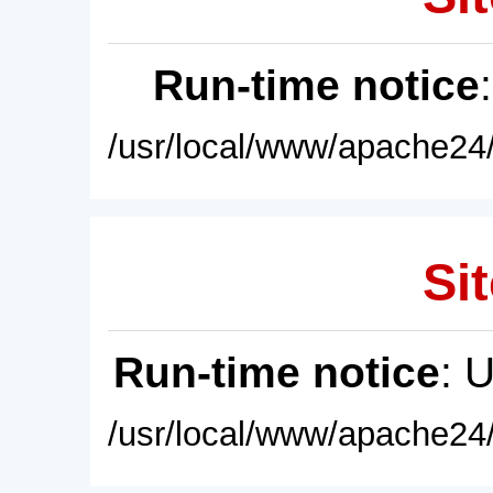
Run-time notice
/usr/local/www/apache24/
Sit
Run-time notice
: 
/usr/local/www/apache24/