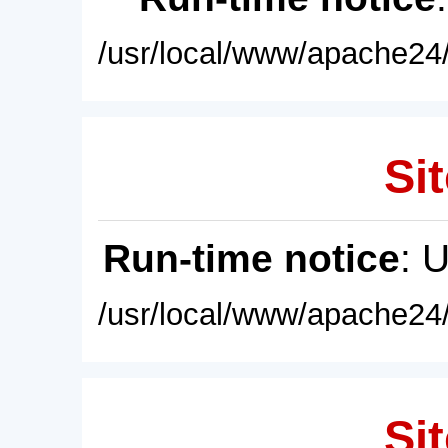
/usr/local/www/apache24/
Sit
Run-time notice
: 
/usr/local/www/apache24/
Sit