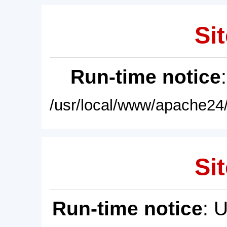
Sit
Run-time notice
/usr/local/www/apache24/
Sit
Run-time notice
: 