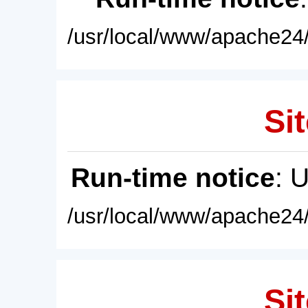
/usr/local/www/apache24/
Sit
Run-time notice
: 
/usr/local/www/apache24/
Sit