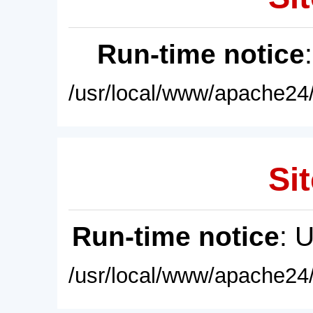
Run-time notice
/usr/local/www/apache24/
Sit
Run-time notice
: 
/usr/local/www/apache24/