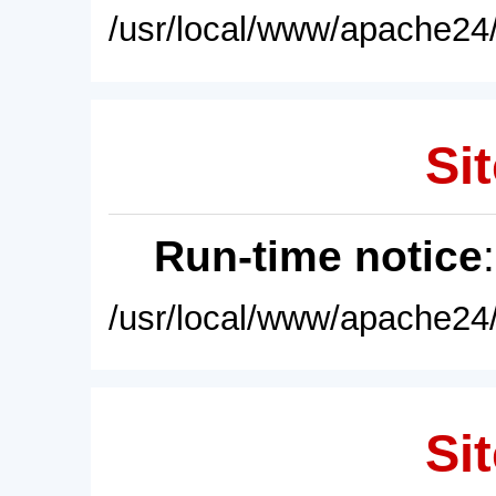
/usr/local/www/apache24/
Sit
Run-time notice
/usr/local/www/apache24/
Sit