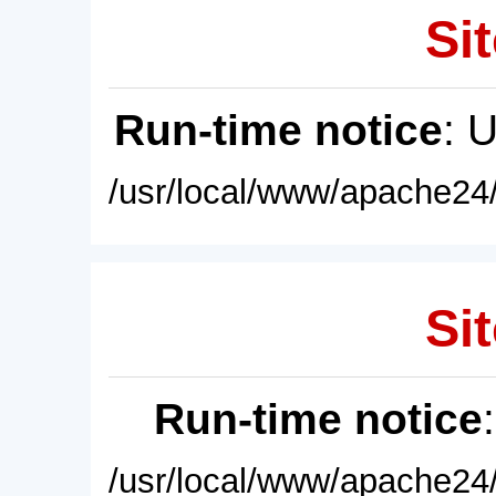
Sit
Run-time notice
: 
/usr/local/www/apache24/
Sit
Run-time notice
/usr/local/www/apache24/