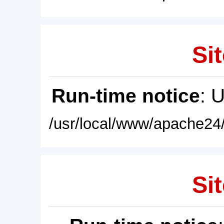
Sit
Run-time notice
: 
/usr/local/www/apache24/
Sit