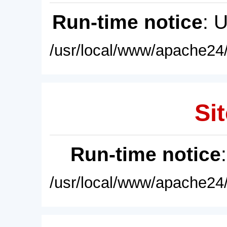
Run-time notice
: 
/usr/local/www/apache24/
Sit
Run-time notice
/usr/local/www/apache24/