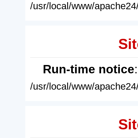
/usr/local/www/apache24/
Sit
Run-time notice
/usr/local/www/apache24/
Sit