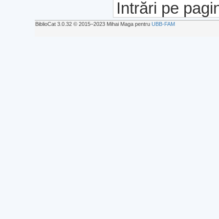
Intrări pe pagi
BiblioCat 3.0.32 © 2015‒2023 Mihai Maga pentru
UBB-FAM