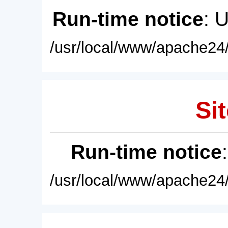
Run-time notice
: 
/usr/local/www/apache24/
Sit
Run-time notice
/usr/local/www/apache24/