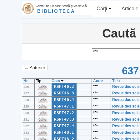
Centrul de Filosofie Antică şi Medievală
Cărţi
Articole
BIBLIOTECA
Caută
637
← Anterior
Nr.
Tip
Cota
Autor
Titlu
RSPT46.2
***
Revue des scie
226
Carte
RSPT46.3
***
Revue des scie
227
Carte
RSPT46.4
***
Revue des scie
228
Carte
RSPT47.1
***
Revue des scie
229
Carte
RSPT47.2
***
Revue des scie
230
Carte
RSPT47.3
***
Revue des scie
231
Carte
RSPT47.4
***
Revue des scie
232
Carte
RSPT48.1
***
Revue des scie
233
Carte
RSPT48.2
***
Revue des scie
234
Carte