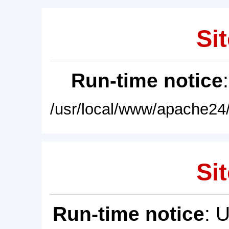
Sit
Run-time notice
/usr/local/www/apache24/
Sit
Run-time notice
: 