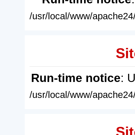
/usr/local/www/apache24/
Sit
Run-time notice
: 
/usr/local/www/apache24/
Sit