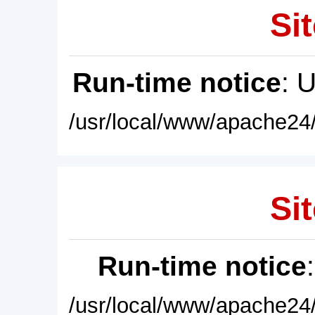
Sit
Run-time notice
: 
/usr/local/www/apache24/
Sit
Run-time notice
/usr/local/www/apache24/