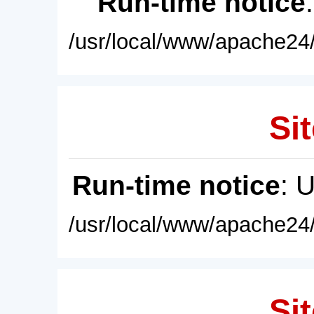
Run-time notice
/usr/local/www/apache24/
Sit
Run-time notice
: 
/usr/local/www/apache24/
Sit