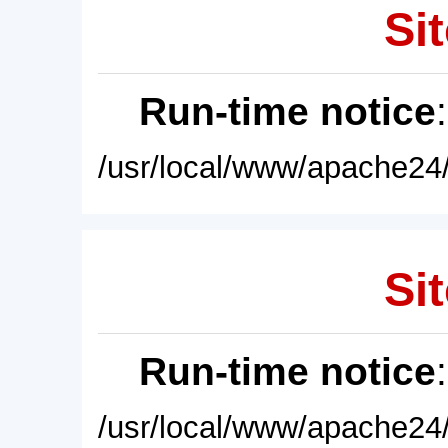
Sit
Run-time notice
/usr/local/www/apache24/
Sit
Run-time notice
/usr/local/www/apache24/