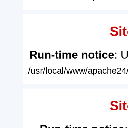
Sit
Run-time notice
: 
/usr/local/www/apache24/
Sit