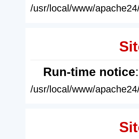
/usr/local/www/apache24/
Sit
Run-time notice
/usr/local/www/apache24/
Sit