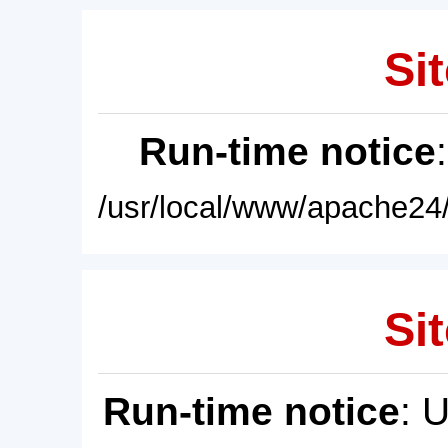
Sit
Run-time notice
/usr/local/www/apache24/
Sit
Run-time notice
: 