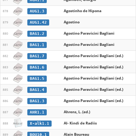
Agostinho de Hipona
AUG1.3
878
Carte
Agostino
AUG1.42
879
Carte
Agostino Paravicini Bagliani
BAG1.2
880
Carte
Agostino Paravicini Bagliani
BAG1.1
881
Carte
Agostino Paravicini Bagliani (ed.)
BAG1.7
882
Carte
Agostino Paravicini Bagliani (ed.)
BAG1.6
883
Carte
Agostino Paravicini Bagliani (ed.)
BAG1.5
884
Carte
Agostino Paravicini Bagliani (ed.)
BAG1.4
885
Carte
Agostino Paravicini Bagliani (ed.)
BAG1.3
886
Carte
Ahrens, L. (ed.)
AHR1.1
887
Carte
Al- Kindi de Radiis
X-alk1.1
888
Articol
Alain Boureau
BOU10.1
889
Carte