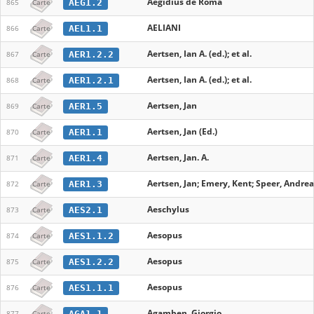
Aegidius de Roma
AEG1.2
865
Carte
AELIANI
AEL1.1
866
Carte
Aertsen, Ian A. (ed.); et al.
AER1.2.2
867
Carte
Aertsen, Ian A. (ed.); et al.
AER1.2.1
868
Carte
Aertsen, Jan
AER1.5
869
Carte
Aertsen, Jan (Ed.)
AER1.1
870
Carte
Aertsen, Jan. A.
AER1.4
871
Carte
Aertsen, Jan; Emery, Kent; Speer, Andrea
AER1.3
872
Carte
Aeschylus
AES2.1
873
Carte
Aesopus
AES1.1.2
874
Carte
Aesopus
AES1.2.2
875
Carte
Aesopus
AES1.1.1
876
Carte
Agamben, Giorgio
AGA1.1
877
Carte