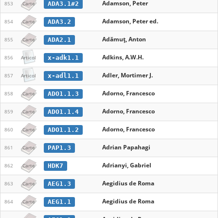
Adamson, Peter
ADA3.1#2
853
Carte
Adamson, Peter ed.
ADA3.2
854
Carte
Adămuț, Anton
ADA2.1
855
Carte
Adkins, A.W.H.
x-adk1.1
856
Articol
Adler, Mortimer J.
x-adl1.1
857
Articol
Adorno, Francesco
ADO1.1.3
858
Carte
Adorno, Francesco
ADO1.1.4
859
Carte
Adorno, Francesco
ADO1.1.2
860
Carte
Adrian Papahagi
PAP1.3
861
Carte
Adrianyi, Gabriel
HDK7
862
Carte
Aegidius de Roma
AEG1.3
863
Carte
Aegidius de Roma
AEG1.1
864
Carte