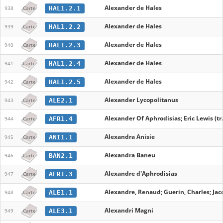
Alexander de Hales
HAL1.2.1
938
Carte
Alexander de Hales
HAL1.2.2
939
Carte
Alexander de Hales
HAL1.2.3
940
Carte
Alexander de Hales
HAL1.2.4
941
Carte
Alexander de Hales
HAL1.2.5
942
Carte
Alexander Lycopolitanus
ALE2.1
943
Carte
Alexander Of Aphrodisias; Eric Lewis (tr.
AFR1.4
944
Carte
Alexandra Anisie
ANI1.1
945
Carte
Alexandra Baneu
BAN2.1
946
Carte
Alexandre d'Aphrodisias
AFR1.3
947
Carte
Alexandre, Renaud; Guerin, Charles; Jac
ALE1.1
948
Carte
Alexandri Magni
ALE3.1
949
Carte