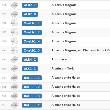
Albertus Magnus
ALB2.7
926
Carte
Albertus Magnus
ALB2.8
927
Carte
Albertus Magnus
X-alb1.1
928
Articol
Albertus Magnus
X-alb1.2
929
Articol
Albertus Magnus
X-alb1.4
930
Articol
Albertus Magnus; ed. Clemens Stroick O.
X-alb1.3
931
Articol
Albumasar
ALB4.1
932
Carte
Alcuin din York
ALC1.1
933
Carte
Alexander de Hales
HAL1.1.1
934
Carte
Alexander de Hales
HAL1.1.2
935
Carte
Alexander de Hales
HAL1.1.3
936
Carte
Alexander de Hales
HAL1.1.4
937
Carte