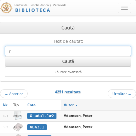
Centrul de Filosofie Antică şi Medievală
BIBLIOTECA
Caută
Text de căutat:
4251 rezultate
←
Anterior
Următor
→
Nr.
Tip
Cota
Autor
Adamson, Peter
X-ada1.1#2
851
Articol
Adamson, Peter
ADA3.1
852
Carte