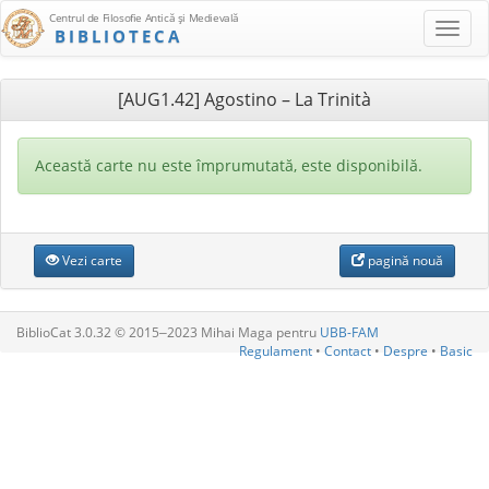
Centrul de Filosofie Antică şi Medievală
BIBLIOTECA
[AUG1.42] Agostino – La Trinità
Această carte nu este împrumutată, este disponibilă.
Vezi carte
pagină nouă
BiblioCat 3.0.32 © 2015‒2023 Mihai Maga pentru
UBB-FAM
Regulament
•
Contact
•
Despre
•
Basic