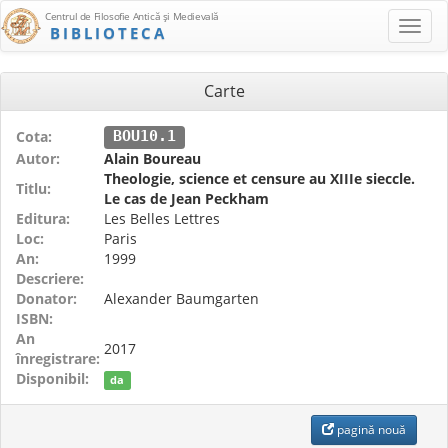
Centrul de Filosofie Antică şi Medievală
BIBLIOTECA
Carte
Cota:
BOU10.1
Autor:
Alain Boureau
Theologie, science et censure au XIIIe sieccle.
Titlu:
Le cas de Jean Peckham
Editura:
Les Belles Lettres
Loc:
Paris
An:
1999
Descriere:
Donator:
Alexander Baumgarten
ISBN:
An
2017
înregistrare:
Disponibil:
da
pagină nouă