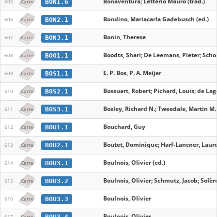
Bonaventura; Letterio Mauro (trad.)
BON1.6
605
Carte
Bondino, Mariacarla Gadebusch (ed.)
BON2.1
606
Carte
Bonin, Therese
BON3.1
607
Carte
Boodts, Shari; De Leemans, Pieter; Schor
BOO1.1
608
Carte
E. P. Bos, P. A. Meijer
BOS1.1
609
Carte
Bossuart, Robert; Pichard, Louis; de L
BOS2.1
610
Carte
Bosley, Richard N.; Tweedale, Martin M. 
BOS3.1
611
Carte
Bouchard, Guy
BOU1.1
612
Carte
Boutet, Dominique; Harf-Lancner, Laur
BOU2.1
613
Carte
Boulnois, Olivier (ed.)
BOU3.1
614
Carte
Boulnois, Olivier; Schmutz, Jacob; Solèr
BOU3.2
615
Carte
Boulnois, Olivier
BOU3.3
616
Carte
Boulnois, Olivier
BOU3.4
617
Carte