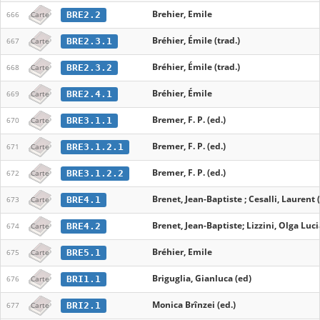
Brehier, Emile
BRE2.2
666
Carte
Bréhier, Émile (trad.)
BRE2.3.1
667
Carte
Bréhier, Émile (trad.)
BRE2.3.2
668
Carte
Bréhier, Émile
BRE2.4.1
669
Carte
Bremer, F. P. (ed.)
BRE3.1.1
670
Carte
Bremer, F. P. (ed.)
BRE3.1.2.1
671
Carte
Bremer, F. P. (ed.)
BRE3.1.2.2
672
Carte
Brenet, Jean-Baptiste ; Cesalli, Laurent 
BRE4.1
673
Carte
Brenet, Jean-Baptiste; Lizzini, Olga Luci
BRE4.2
674
Carte
Bréhier, Emile
BRE5.1
675
Carte
Briguglia, Gianluca (ed)
BRI1.1
676
Carte
Monica Brînzei (ed.)
BRI2.1
677
Carte