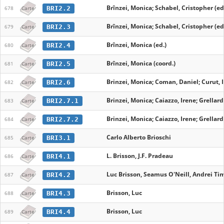
Brînzei, Monica; Schabel, Cristopher (ed
BRI2.2
678
Carte
Brînzei, Monica; Schabel, Cristopher (ed
BRI2.3
679
Carte
Brînzei, Monica (ed.)
BRI2.4
680
Carte
Brînzei, Monica (coord.)
BRI2.5
681
Carte
Brinzei, Monica; Coman, Daniel; Curut, I
BRI2.6
682
Carte
Brinzei, Monica; Caiazzo, Irene; Grellard
BRI2.7.1
683
Carte
Brinzei, Monica; Caiazzo, Irene; Grellard
BRI2.7.2
684
Carte
Carlo Alberto Brioschi
BRI3.1
685
Carte
L. Brisson, J.F. Pradeau
BRI4.1
686
Carte
Luc Brisson, Seamus O'Neill, Andrei Tim
BRI4.2
687
Carte
Brisson, Luc
BRI4.3
688
Carte
Brisson, Luc
BRI4.4
689
Carte