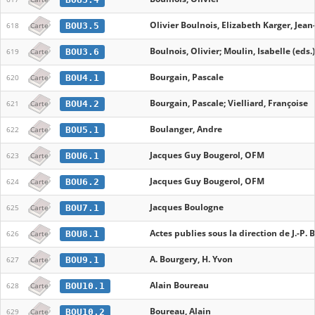
Olivier Boulnois, Elizabeth Karger, Jean
BOU3.5
618
Carte
Boulnois, Olivier; Moulin, Isabelle (eds.)
BOU3.6
619
Carte
Bourgain, Pascale
BOU4.1
620
Carte
Bourgain, Pascale; Vielliard, Françoise
BOU4.2
621
Carte
Boulanger, Andre
BOU5.1
622
Carte
Jacques Guy Bougerol, OFM
BOU6.1
623
Carte
Jacques Guy Bougerol, OFM
BOU6.2
624
Carte
Jacques Boulogne
BOU7.1
625
Carte
Actes publies sous la direction de J.-P.
BOU8.1
626
Carte
A. Bourgery, H. Yvon
BOU9.1
627
Carte
Alain Boureau
BOU10.1
628
Carte
Boureau, Alain
BOU10.2
629
Carte