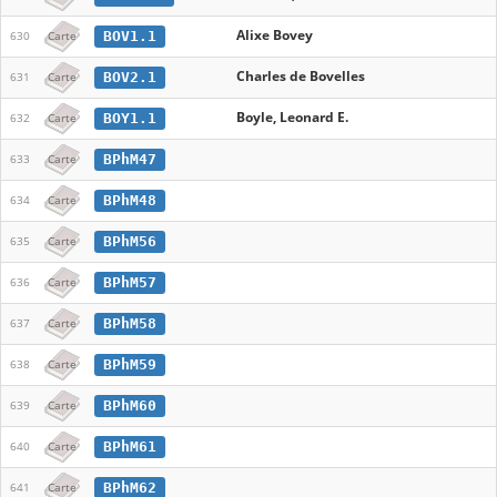
Alixe Bovey
BOV1.1
630
Carte
Charles de Bovelles
BOV2.1
631
Carte
Boyle, Leonard E.
BOY1.1
632
Carte
BPhM47
633
Carte
BPhM48
634
Carte
BPhM56
635
Carte
BPhM57
636
Carte
BPhM58
637
Carte
BPhM59
638
Carte
BPhM60
639
Carte
BPhM61
640
Carte
BPhM62
641
Carte