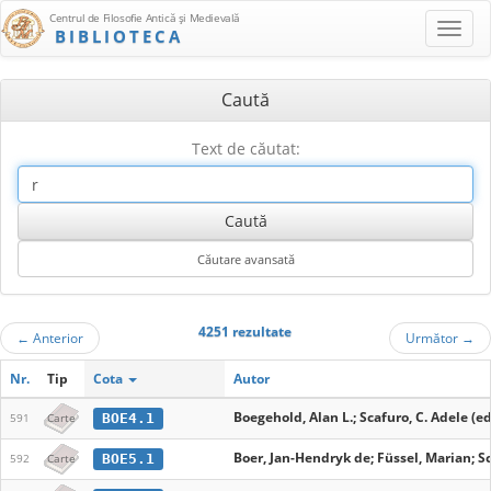
Centrul de Filosofie Antică şi Medievală
BIBLIOTECA
Caută
Text de căutat:
4251 rezultate
←
Anterior
Următor
→
Nr.
Tip
Cota
Autor
Boegehold, Alan L.; Scafuro, C. Adele (ed
BOE4.1
591
Carte
Boer, Jan-Hendryk de; Füssel, Marian; S
BOE5.1
592
Carte