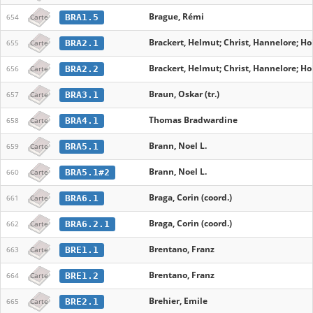
Brague, Rémi
BRA1.5
654
Carte
Brackert, Helmut; Christ, Hannelore; Ho
BRA2.1
655
Carte
Brackert, Helmut; Christ, Hannelore; Ho
BRA2.2
656
Carte
Braun, Oskar (tr.)
BRA3.1
657
Carte
Thomas Bradwardine
BRA4.1
658
Carte
Brann, Noel L.
BRA5.1
659
Carte
Brann, Noel L.
BRA5.1#2
660
Carte
Braga, Corin (coord.)
BRA6.1
661
Carte
Braga, Corin (coord.)
BRA6.2.1
662
Carte
Brentano, Franz
BRE1.1
663
Carte
Brentano, Franz
BRE1.2
664
Carte
Brehier, Emile
BRE2.1
665
Carte