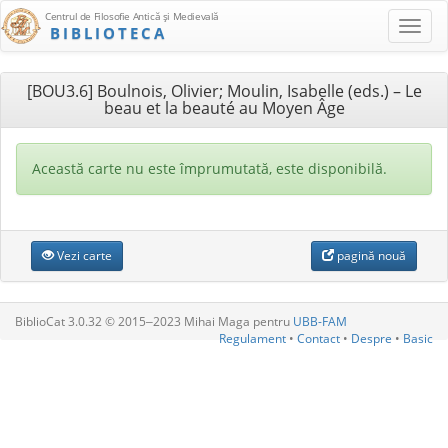
Centrul de Filosofie Antică şi Medievală
BIBLIOTECA
[BOU3.6] Boulnois, Olivier; Moulin, Isabelle (eds.) – Le
beau et la beauté au Moyen Âge
Această carte nu este împrumutată, este disponibilă.
Vezi carte
pagină nouă
BiblioCat 3.0.32 © 2015‒2023 Mihai Maga pentru
UBB-FAM
Regulament
•
Contact
•
Despre
•
Basic