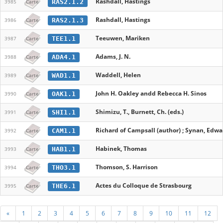
Rashdall, Hastings
RAS2.1.2
3985
Carte
Rashdall, Hastings
RAS2.1.3
3986
Carte
Teeuwen, Mariken
TEE1.1
3987
Carte
Adams, J. N.
ADA4.1
3988
Carte
Waddell, Helen
WAD1.1
3989
Carte
John H. Oakley andd Rebecca H. Sinos
OAK1.1
3990
Carte
Shimizu, T., Burnett, Ch. (eds.)
SHI1.1
3991
Carte
Richard of Campsall (author) ; Synan, Edwar
CAM1.1
3992
Carte
Habinek, Thomas
HAB1.1
3993
Carte
Thomson, S. Harrison
THO3.1
3994
Carte
Actes du Colloque de Strasbourg
THE6.1
3995
Carte
«
1
2
3
4
5
6
7
8
9
10
11
12