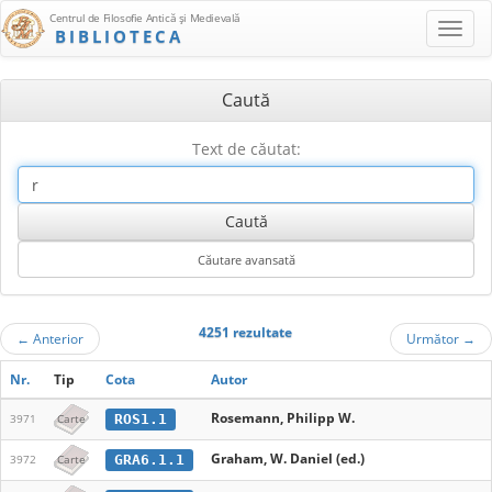
Centrul de Filosofie Antică şi Medievală
BIBLIOTECA
Caută
Text de căutat:
4251 rezultate
←
Anterior
Următor
→
Nr.
Tip
Cota
Autor
Rosemann, Philipp W.
ROS1.1
3971
Carte
Graham, W. Daniel (ed.)
GRA6.1.1
3972
Carte