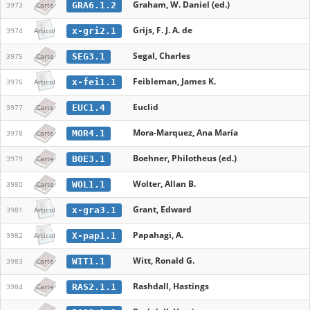
Graham, W. Daniel (ed.)
GRA6.1.2
3973
Carte
Grijs, F. J. A. de
x-gri2.1
3974
Articol
Segal, Charles
SEG3.1
3975
Carte
Feibleman, James K.
x-fei1.1
3976
Articol
Euclid
EUC1.4
3977
Carte
Mora-Marquez, Ana María
MOR4.1
3978
Carte
Boehner, Philotheus (ed.)
BOE3.1
3979
Carte
Wolter, Allan B.
WOL1.1
3980
Carte
Grant, Edward
x-gra3.1
3981
Articol
Papahagi, A.
X-pap1.1
3982
Articol
Witt, Ronald G.
WIT1.1
3983
Carte
Rashdall, Hastings
RAS2.1.1
3984
Carte