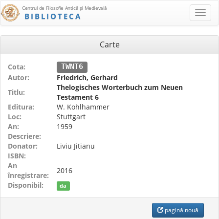
Centrul de Filosofie Antică şi Medievală
BIBLIOTECA
Carte
Cota:
TWNT6
Autor:
Friedrich, Gerhard
Thelogisches Worterbuch zum Neuen
Titlu:
Testament 6
Editura:
W. Kohlhammer
Loc:
Stuttgart
An:
1959
Descriere:
Donator:
Liviu Jitianu
ISBN:
An
2016
înregistrare:
Disponibil:
da
pagină nouă