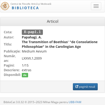
Centrul de Filosofie Antică şi Medievală
BIBLIOTECA
Articol
Cota:
X-pap1.1
Autor:
Papahagi, A.
The Transmition of Boethius' "de Consolatione
Titlu:
Philosophiae" in the Carolingian Age
Publicaţie:
Medium Aevum
Număr,
LXXVII,1,2009
an:
Pagini:
1/15
Descriere:
extras
Disponibil:
da
pagină nouă
BiblioCat 3.0.32 © 2015‒2023 Mihai Maga pentru
UBB-FAM