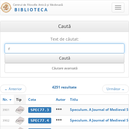
Centrul de Filosofie Antică şi Medievală
BIBLIOTECA
Caută
Text de căutat:
4251 rezultate
←
Anterior
Următor
→
Nr.
Tip
Cota
Autor
Titlu
***
Speculum. A Journal of Medieval S
SPEC77.3
3901
Carte
***
Speculum. A Journal of Medieval S
SPEC77.4
3902
Carte