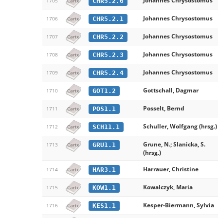
Johannes Chrysostomus
CHR5.2.6
1705
Carte
Johannes Chrysostomus
CHR5.2.1
1706
Carte
Johannes Chrysostomus
CHR5.2.2
1707
Carte
Johannes Chrysostomus
CHR5.2.3
1708
Carte
Johannes Chrysostomus
CHR5.2.4
1709
Carte
Gottschall, Dagmar
GOT1.2
1710
Carte
Posselt, Bernd
POS1.1
1711
Carte
Schuller, Wolfgang (hrsg.)
SCH11.1
1712
Carte
Grune, N.; Slanicka, S.
GRU1.1
1713
Carte
(hrsg.)
Harrauer, Christine
HAR3.1
1714
Carte
Kowalczyk, Maria
KOW1.1
1715
Carte
Kesper-Biermann, Sylvia
KES1.1
1716
Carte