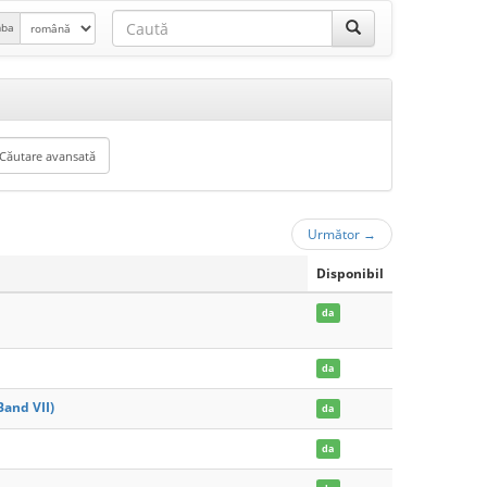
mba
Următor
→
Disponibil
da
da
Band VII)
da
da