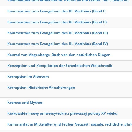
Kommentare zum Briefe des Hl. Paulus an die Römer. Teil II (Band VI)
Kommentare zum Evangelium des Hl. Matthäus (Band I)
Kommentare zum Evangelium des Hl. Matthäus (Band II)
Kommentare zum Evangelium des Hl. Matthäus (Band III)
Kommentare zum Evangelium des Hl. Matthäus (Band IV)
Konrad von Megenbergs, Buch von den natürlichen Dingen
Konzeption und Kompilation der Schedelschen Weltchronik
Korruption im Altertum
Korruption. Historische Annaherungen
Kosmos und Mythos
Krakowskie mowy uniwersyteckie z pierwszej polowy XV wieku
Kriminalität in Mittelalter und Früher Neuzeit : soziale, rechtliche, ph