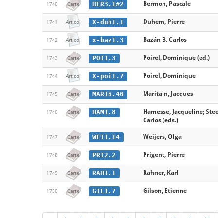
Bermon, Pascale
BER3.1#2
1740
Carte
Duhem, Pierre
X-duh1.1
1741
Articol
Bazán B. Carlos
x-baz1.3
1742
Articol
Poirel, Dominique (ed.)
POI1.3
1743
Carte
Poirel, Dominique
X-poi1.7
1744
Articol
Maritain, Jacques
MAR16.40
1745
Carte
Hamesse, Jacqueline; Stee
HAM1.8
1746
Carte
Carlos (eds.)
Weijers, Olga
WEI1.14
1747
Carte
Prigent, Pierre
PRI2.2
1748
Carte
Rahner, Karl
RAH1.1
1749
Carte
Gilson, Etienne
GIL1.7
1750
Carte