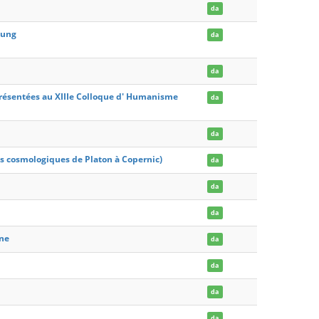
da
hung
da
da
présentées au XIIIe Colloque d' Humanisme
da
da
es cosmologiques de Platon à Copernic)
da
da
da
ine
da
da
da
da