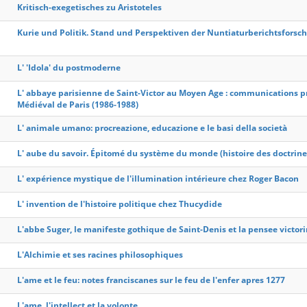
Kritisch-exegetisches zu Aristoteles
Kurie und Politik. Stand und Perspektiven der Nuntiaturberichtsforsc
L' 'Idola' du postmoderne
L' abbaye parisienne de Saint-Victor au Moyen Age : communications 
Médiéval de Paris (1986-1988)
L' animale umano: procreazione, educazione e le basi della società
L' aube du savoir. Épitomé du système du monde (histoire des doctrin
L' expérience mystique de l'illumination intérieure chez Roger Bacon
L' invention de l'histoire politique chez Thucydide
L'abbe Suger, le manifeste gothique de Saint-Denis et la pensee victor
L'Alchimie et ses racines philosophiques
L'ame et le feu: notes franciscanes sur le feu de l'enfer apres 1277
L'ame, l'intellect et la volonte