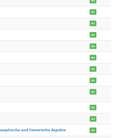
da
da
da
da
da
da
da
da
da
da
da
ilosophische und literarische Aspekte
da