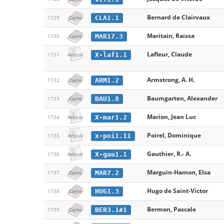
Bernard de Clairvaux
CLA1.1
1729
Carte
Maritain, Raissa
MAR17.3
1730
Carte
Lafleur, Claude
X-laf1.1
1731
Articol
Armstrong, A. H.
ARM1.2
1732
Carte
Baumgarten, Alexander
BAU1.8
1733
Carte
Marion, Jean Luc
X-mar1.2
1734
Articol
Poirel, Dominique
x-poi1.11
1735
Articol
Gauthier, R.- A.
X-gau1.1
1736
Articol
Marguin-Hamon, Elsa
MAR7.2
1737
Carte
Hugo de Saint-Victor
HUG1.3
1738
Carte
Bermon, Pascale
BER3.1#1
1739
Carte