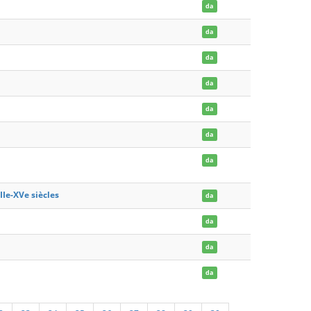
da
da
da
da
da
da
da
IIe-XVe siècles
da
da
da
da