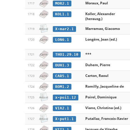
Moraux, Paul
MOR2.1
1717
Carte
Koller, Alexander
KOL1.1
1718
Carte
(herausg.)
Marramao, Giacomo
X-mar2.1
1719
Articol
Longère, Jean (ed.)
LON6.1
1720
Carte
***
THO1.29.10
1721
Carte
Duhem, Pierre
DUH1.3
1722
Carte
Carton, Raoul
CAR5.1
1723
Carte
Romilly, Jacqueline de
ROM1.2
1724
Carte
Poirel, Dominique
x-poi1.12
1725
Articol
Viano, Christina (ed.)
VIA2.1
1726
Carte
Putallaz, Francois-Xavier
X-put1.1
1727
Articol
Jacques de Viterbe
VIT1.1
1728
Carte