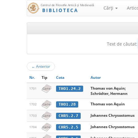
Centrul de Filosofie Antică şi Medievală
Cărţi
Artic
BIBLIOTECA
Text de căutat:
←
Anterior
Nr.
Tip
Cota
Autor
Thomas von Aquin;
THO1.24.2
1701
Carte
Schrödter, Hermann
Thomas von Aquin
THO1.28
1702
Carte
Johannes Chrysostomus
CHR5.2.7
1703
Carte
Johannes Chrysostomus
CHR5.2.5
1704
Carte