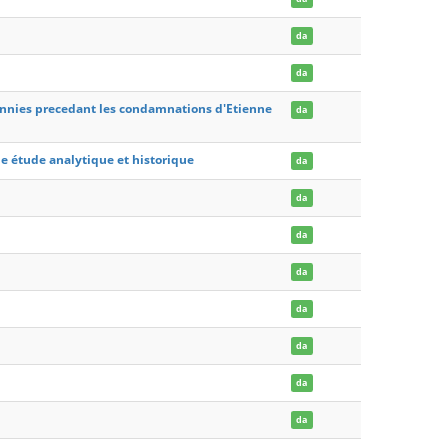
da
da
ecennies precedant les condamnations d'Etienne
da
une étude analytique et historique
da
da
da
da
da
da
da
da