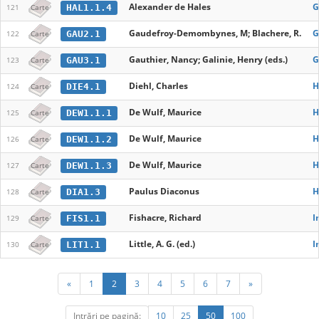
Alexander de Hales
G
HAL1.1.4
121
Carte
Gaudefroy-Demombynes, M; Blachere, R.
G
GAU2.1
122
Carte
Gauthier, Nancy; Galinie, Henry (eds.)
G
GAU3.1
123
Carte
Diehl, Charles
H
DIE4.1
124
Carte
De Wulf, Maurice
H
DEW1.1.1
125
Carte
De Wulf, Maurice
H
DEW1.1.2
126
Carte
De Wulf, Maurice
H
DEW1.1.3
127
Carte
Paulus Diaconus
H
DIA1.3
128
Carte
Fishacre, Richard
I
FIS1.1
129
Carte
Little, A. G. (ed.)
I
LIT1.1
130
Carte
«
1
2
3
4
5
6
7
»
Intrări pe pagină:
10
25
50
100