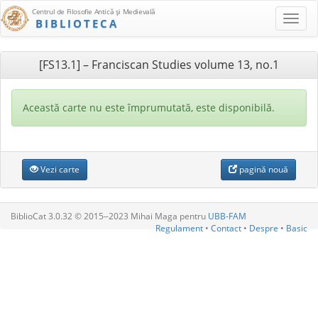
Centrul de Filosofie Antică şi Medievală
BIBLIOTECA
[FS13.1] – Franciscan Studies volume 13, no.1
Această carte nu este împrumutată, este disponibilă.
Vezi carte
pagină nouă
BiblioCat 3.0.32 © 2015‒2023 Mihai Maga pentru
UBB-FAM
Regulament
•
Contact
•
Despre
•
Basic