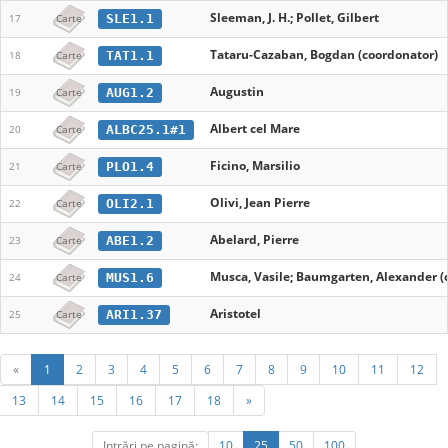
Sleeman, J. H.; Pollet, Gilbert
SLE1.1
17
Carte
Tataru-Cazaban, Bogdan (coordonator)
TAT1.1
18
Carte
Augustin
AUG1.2
19
Carte
Albert cel Mare
ALBC25.1#1
20
Carte
Ficino, Marsilio
PLO1.4
21
Carte
Olivi, Jean Pierre
OLI2.1
22
Carte
Abelard, Pierre
ABE1.2
23
Carte
Musca, Vasile; Baumgarten, Alexander (
MUS1.6
24
Carte
Aristotel
ARI1.37
25
Carte
«
1
2
3
4
5
6
7
8
9
10
11
12
13
14
15
16
17
18
»
Intrări pe pagină:
10
25
50
100