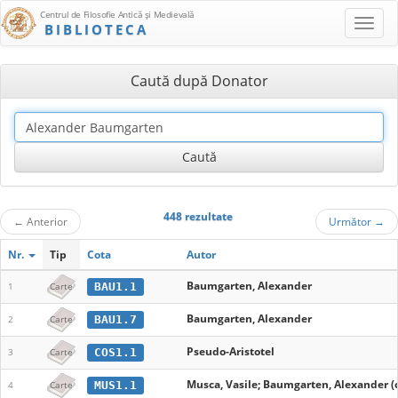
Centrul de Filosofie Antică şi Medievală
BIBLIOTECA
Caută după Donator
448 rezultate
←
Anterior
Următor
→
Nr.
Tip
Cota
Autor
Baumgarten, Alexander
BAU1.1
1
Carte
Baumgarten, Alexander
BAU1.7
2
Carte
Pseudo-Aristotel
COS1.1
3
Carte
Musca, Vasile; Baumgarten, Alexander (
MUS1.1
4
Carte