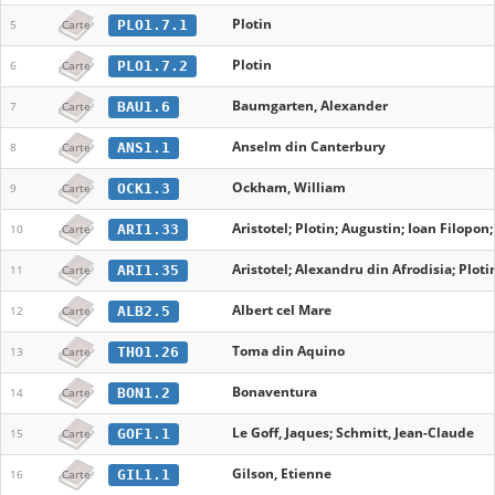
Plotin
PLO1.7.1
5
Carte
Plotin
PLO1.7.2
6
Carte
Baumgarten, Alexander
BAU1.6
7
Carte
Anselm din Canterbury
ANS1.1
8
Carte
Ockham, William
OCK1.3
9
Carte
Aristotel; Plotin; Augustin; Ioan Filopo
ARI1.33
10
Carte
Aristotel; Alexandru din Afrodisia; Plot
ARI1.35
11
Carte
Albert cel Mare
ALB2.5
12
Carte
Toma din Aquino
THO1.26
13
Carte
Bonaventura
BON1.2
14
Carte
Le Goff, Jaques; Schmitt, Jean-Claude
GOF1.1
15
Carte
Gilson, Etienne
GIL1.1
16
Carte