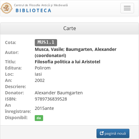
Centrul de Filosofie Antică şi Medievală
BIBLIOTECA
Carte
Cota:
MUS1.1
Musca, Vasile; Baumgarten, Alexander
Autor:
(coordonatori)
Titlu:
Filosofia politica a lui Aristotel
Editura:
Polirom
Loc:
Iasi
An:
2002
Descriere:
Donator:
Alexander Baumgarten
ISBN:
9789736839528
An
2015ante
înregistrare:
Disponibil:
da
pagină nouă