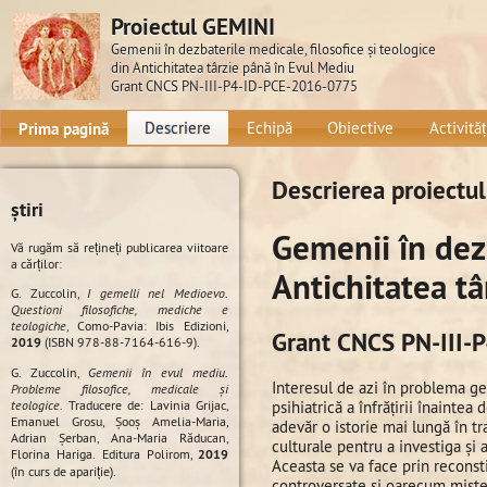
Proiectul GEMINI
Gemenii în dezbaterile medicale, filosofice şi teologice
din Antichitatea târzie până în Evul Mediu
Grant CNCS PN-III-P4-ID-PCE-2016-0775
Prima pagină
Descriere
Echipă
Obiective
Activităț
Descrierea proiectul
știri
Gemenii în dezb
Vă rugăm să rețineți publicarea viitoare
a cărților:
Antichitatea t
G. Zuccolin,
I gemelli nel Medioevo.
Questioni filosofiche, mediche e
teologiche
, Como-Pavia: Ibis Edizioni,
Grant CNCS PN-III-
2019
(ISBN 978-88-7164-616-9).
G. Zuccolin,
Gemenii în evul mediu.
Interesul de azi în problema ge
Probleme filosofice, medicale și
teologice
. Traducere de: Lavinia Grijac,
psihiatrică a înfrățirii înaintea
Emanuel Grosu, Șooș Amelia-Maria,
adevăr o istorie mai lungă în tr
Adrian Șerban, Ana-Maria Răducan,
culturale pentru a investiga și 
Florina Hariga. Editura Polirom,
2019
Aceasta se va face prin reconstit
(în curs de apariție).
controversate și oarecum mister