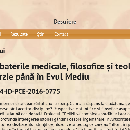
Descriere
i
Rezultate
Știri
Contact
ui
aterile medicale, filosofice și teo
ârzie până în Evul Mediu
P4-ID-PCE-2016-0775
menilor este doar vârful unui aisberg. Cum am răspuns la ciudățenia ge
 dezvoltării acestor discipline? Perspectivele științifice și filosofice asup
adiția latină occidentală. Proiectul GEMINI va combina abordările istoric
aprofunda înțelegerea istoriei gândirii despre îngemănare în Antichitate
uirea dezbaterilor științifice, filosofice și teologice care au înflorit în j
ioase în timpul în care noțiunea modernă de identitate a fost forjată în