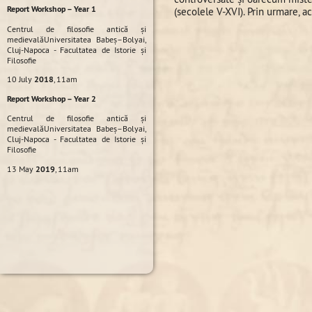
Report Workshop – Year 1
(secolele V-XVI). Prin urmare, a
Centrul de filosofie antică şi
medievalăUniversitatea Babeş–Bolyai,
Cluj-Napoca - Facultatea de Istorie şi
Filosofie
10 July
2018
, 11am
Report Workshop – Year 2
Centrul de filosofie antică şi
medievalăUniversitatea Babeş–Bolyai,
Cluj-Napoca - Facultatea de Istorie şi
Filosofie
13 May
2019
, 11am