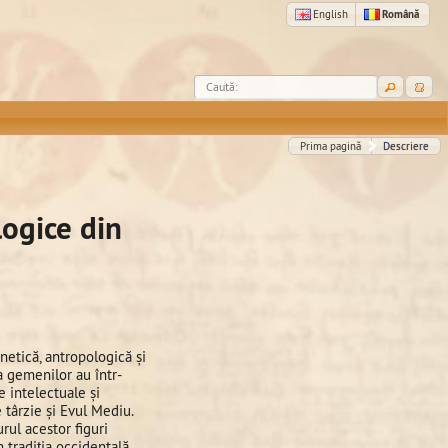
English
Română
Caută:
Prima pagină
Descriere
logice din
netică, antropologică și
ra gemenilor au într-
e intelectuale și
 târzie și Evul Mediu.
urul acestor figuri
 tradiția occidentală