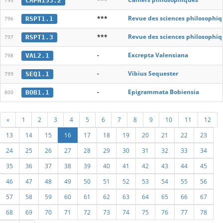
CAPH153.2
795
***
Revue des sciences philosophiq
RSPT1.1
796
***
Revue des sciences philosophiq
RSPT1.3
797
-
Excrepta Valensiana
VAL2.1
798
-
Vibius Sequester
SEQ1.1
799
-
Epigrammata Bobiensia
BOB1.1
800
«
1
2
3
4
5
6
7
8
9
10
11
12
13
14
15
16
17
18
19
20
21
22
23
24
25
26
27
28
29
30
31
32
33
34
35
36
37
38
39
40
41
42
43
44
45
46
47
48
49
50
51
52
53
54
55
56
57
58
59
60
61
62
63
64
65
66
67
68
69
70
71
72
73
74
75
76
77
78