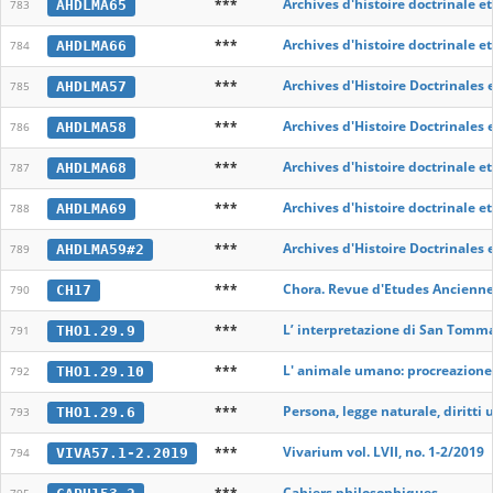
***
Archives d'histoire doctrinale e
AHDLMA65
783
***
Archives d'histoire doctrinale e
AHDLMA66
784
***
Archives d'Histoire Doctrinales 
AHDLMA57
785
***
Archives d'Histoire Doctrinales 
AHDLMA58
786
***
Archives d'histoire doctrinale e
AHDLMA68
787
***
Archives d'histoire doctrinale e
AHDLMA69
788
***
Archives d'Histoire Doctrinales 
AHDLMA59#2
789
***
Chora. Revue d'Etudes Ancienne
CH17
790
***
L’ interpretazione di San Tomma
THO1.29.9
791
***
L' animale umano: procreazione,
THO1.29.10
792
***
Persona, legge naturale, diritti
THO1.29.6
793
***
Vivarium vol. LVII, no. 1-2/2019
VIVA57.1-2.2019
794
***
Cahiers philosophiques