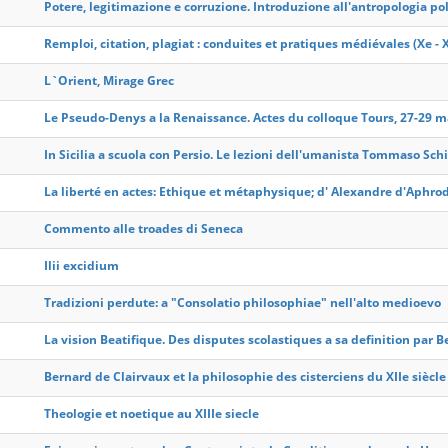
Potere, legitimazione e corruzione. Introduzione all'antropologia pol
Remploi, citation, plagiat : conduites et pratiques médiévales (Xe - X
L`Orient, Mirage Grec
Le Pseudo-Denys a la Renaissance. Actes du colloque Tours, 27-29 m
In Sicilia a scuola con Persio. Le lezioni dell'umanista Tommaso Sch
La liberté en actes: Ethique et métaphysique; d' Alexandre d'Aphrod
Commento alle troades di Seneca
Ilii excidium
Tradizioni perdute: a "Consolatio philosophiae" nell'alto medioevo
La vision Beatifique. Des disputes scolastiques a sa definition par Be
Bernard de Clairvaux et la philosophie des cisterciens du XIIe siècle
Theologie et noetique au XIIIe siecle