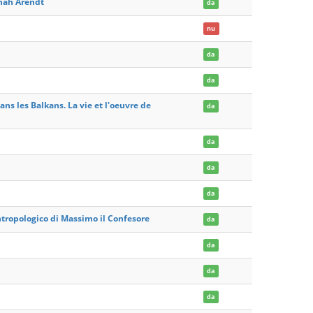
nnah Arendt
da
nu
da
da
ns les Balkans. La vie et l'oeuvre de
da
da
da
da
antropologico di Massimo il Confesore
da
da
da
da