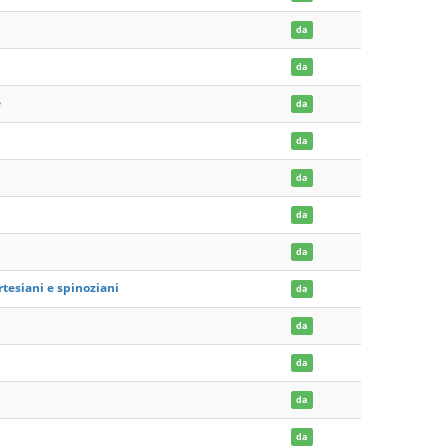
da
da
e
da
da
da
da
da
artesiani e spinoziani
da
da
da
da
da