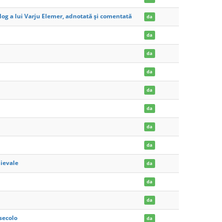
alog a lui Varju Elemer, adnotată şi comentată
da
da
da
da
da
da
da
da
ievale
da
da
da
 secolo
da