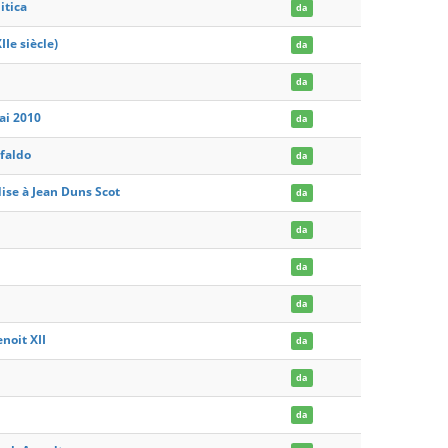
itica
da
IIe siècle)
da
da
ai 2010
da
ifaldo
da
ise à Jean Duns Scot
da
da
da
da
noit XII
da
da
da