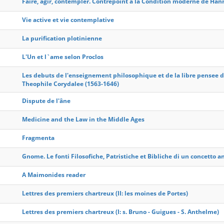
Faire, agir, contempler. Contrepoint a la Condition moderne de Ha
Vie active et vie contemplative
La purification plotinienne
L'Un et l`ame selon Proclos
Les debuts de l'enseignement philosophique et de la libre pensee da
Theophile Corydalee (1563-1646)
Dispute de l'âne
Medicine and the Law in the Middle Ages
Fragmenta
Gnome. Le fonti Filosofiche, Patristiche et Bibliche di un concetto 
A Maimonides reader
Lettres des premiers chartreux (II: les moines de Portes)
Lettres des premiers chartreux (I: s. Bruno - Guigues - S. Anthelme)