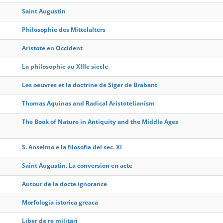
Saint Augustin
Philosophie des Mittelalters
Aristote en Occident
La philosophie au XIIIe siecle
Les oeuvres et la doctrine de Siger de Brabant
Thomas Aquinas and Radical Aristotelianism
The Book of Nature in Antiquity and the Middle Ages
S. Anselmo e la filosofia del sec. XI
Saint Augustin. La conversion en acte
Autour de la docte ignorance
Morfologia istorica greaca
Liber de re militari