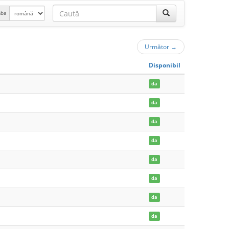
mba
Următor
→
Disponibil
da
da
da
da
da
da
da
da