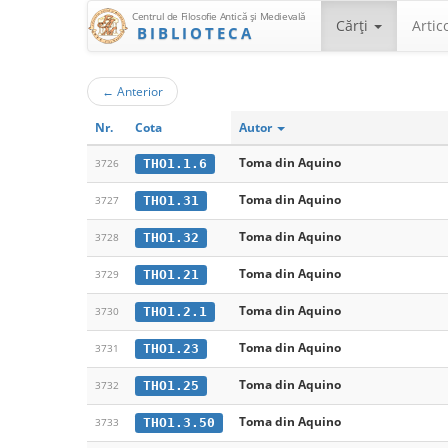
Centrul de Filosofie Antică şi Medievală
Cărţi
Artic
BIBLIOTECA
←
Anterior
Nr.
Cota
Autor
Toma din Aquino
THO1.1.6
3726
Toma din Aquino
THO1.31
3727
Toma din Aquino
THO1.32
3728
Toma din Aquino
THO1.21
3729
Toma din Aquino
THO1.2.1
3730
Toma din Aquino
THO1.23
3731
Toma din Aquino
THO1.25
3732
Toma din Aquino
THO1.3.50
3733