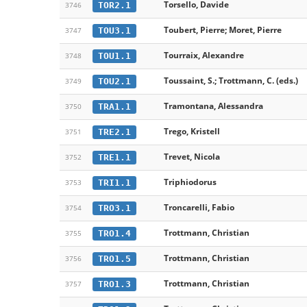
Torsello, Davide
TOR2.1
3746
Toubert, Pierre; Moret, Pierre
TOU3.1
3747
Tourraix, Alexandre
TOU1.1
3748
Toussaint, S.; Trottmann, C. (eds.)
TOU2.1
3749
Tramontana, Alessandra
TRA1.1
3750
Trego, Kristell
TRE2.1
3751
Trevet, Nicola
TRE1.1
3752
Triphiodorus
TRI1.1
3753
Troncarelli, Fabio
TRO3.1
3754
Trottmann, Christian
TRO1.4
3755
Trottmann, Christian
TRO1.5
3756
Trottmann, Christian
TRO1.3
3757