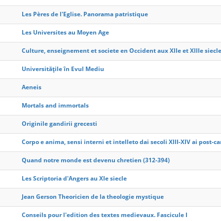
Les Pères de l'Eglise. Panorama patristique
Les Universites au Moyen Age
Culture, enseignement et societe en Occident aux XIIe et XIIIe siecl
Universitățile în Evul Mediu
Aeneis
Mortals and immortals
Originile gandirii grecesti
Corpo e anima, sensi interni et intelleto dai secoli XIII-XIV ai post-c
Quand notre monde est devenu chretien (312-394)
Les Scriptoria d'Angers au XIe siecle
Jean Gerson Theoricien de la theologie mystique
Conseils pour l'edition des textes medievaux. Fascicule I