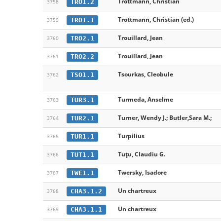
Trottmann, Christian
TRO1.2
3758
Trottmann, Christian (ed.)
TRO1.1
3759
Trouillard, Jean
TRO2.1
3760
Trouillard, Jean
TRO2.2
3761
Tsourkas, Cleobule
TSO1.1
3762
Turmeda, Anselme
TUR3.1
3763
Turner, Wendy J.; Butler,Sara M.;
TUR2.1
3764
Turpilius
TUR1.1
3765
Tuțu, Claudiu G.
TUT1.1
3766
Twersky, Isadore
TWE1.1
3767
Un chartreux
CHA3.1.2
3768
Un chartreux
CHA3.1.1
3769