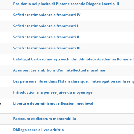
Posidonio nei placita di Platone secondo Diogene Laerzio III
Sofisti : testimonianze e frammenti IV
Sofisti : testimonianze e frammenti I
Sofisti : testimonianze e frammenti II
Sofisti : testimonianze e frammenti III
Catalogul Cărții românești vechi din Biblioteca Academiei Române f
Averroès. Les ambitions d'un intellectuel musulman
Les penseurs libres dans l'Islam classique: l'interrogation sur la r
Introduction a la pensee juive du moyen age
a
Libertà e determinismo : riflessioni medieval
Factorum et dictorum memorabilia
Diálogo sobre o livre arbítrio