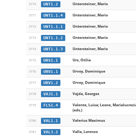
Untersteiner, Mario
UNT1.2
3770
Untersteiner, Mario
UNT1.1.4
3771
Untersteiner, Mario
UNT1.1.1
3772
Untersteiner, Mario
UNT1.1.2
3773
Untersteiner, Mario
UNT1.1.3
3774
Urs, Otilia
URS1.1
3775
Urvoy, Dominique
URV1.1
3776
Urvoy, Dominique
URV1.2
3777
Vajda, Georges
VAJ1.1
3778
Valente, Luisa; Leone, Marialucrezi
FLS1.4
3779
(eds.)
Valerius Maximus
VAL1.1
3780
Valla, Lorenzo
VAL3.2
3781