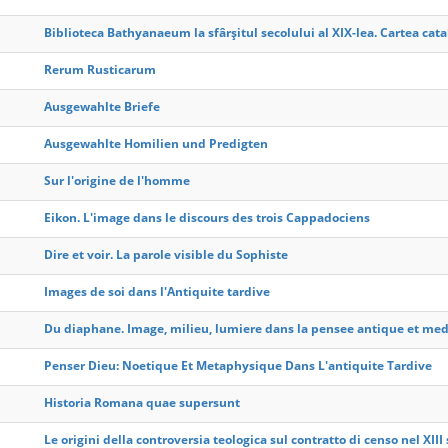
Biblioteca Bathyanaeum la sfârşitul secolului al XIX-lea. Cartea cat
Rerum Rusticarum
Ausgewahlte Briefe
Ausgewahlte Homilien und Predigten
Sur l'origine de l'homme
Eikon. L'image dans le discours des trois Cappadociens
Dire et voir. La parole visible du Sophiste
Images de soi dans l'Antiquite tardive
Du diaphane. Image, milieu, lumiere dans la pensee antique et med
Penser Dieu: Noetique Et Metaphysique Dans L'antiquite Tardive
Historia Romana quae supersunt
Le origini della controversia teologica sul contratto di censo nel XIII