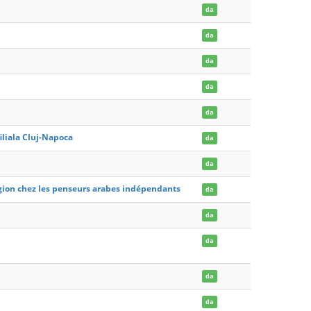
da
da
da
da
da
iliala Cluj-Napoca
da
da
eligion chez les penseurs arabes indépendants
da
da
da
da
da