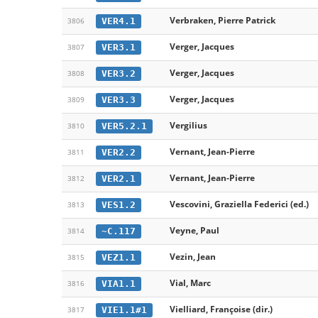
Verbraken, Pierre Patrick
VER4.1
3806
Verger, Jacques
VER3.1
3807
Verger, Jacques
VER3.2
3808
Verger, Jacques
VER3.3
3809
Vergilius
VER5.2.1
3810
Vernant, Jean-Pierre
VER2.2
3811
Vernant, Jean-Pierre
VER2.1
3812
Vescovini, Graziella Federici (ed.)
VES1.2
3813
Veyne, Paul
~C.117
3814
Vezin, Jean
VEZ1.1
3815
Vial, Marc
VIA1.1
3816
Vielliard, Françoise (dir.)
VIE1.1#1
3817