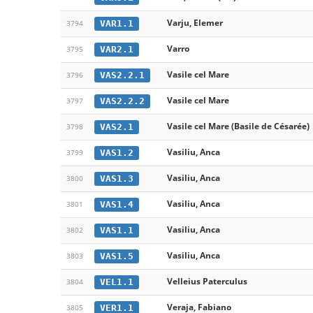
Varju, Elemer
VAR1.1
3794
Varro
VAR2.1
3795
Vasile cel Mare
VAS2.2.1
3796
Vasile cel Mare
VAS2.2.2
3797
Vasile cel Mare (Basile de Césarée)
VAS2.1
3798
Vasiliu, Anca
VAS1.2
3799
Vasiliu, Anca
VAS1.3
3800
Vasiliu, Anca
VAS1.4
3801
Vasiliu, Anca
VAS1.1
3802
Vasiliu, Anca
VAS1.5
3803
Velleius Paterculus
VEL1.1
3804
Veraja, Fabiano
VER1.1
3805