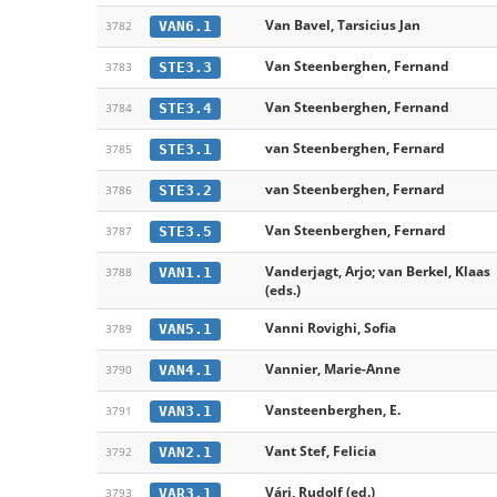
Van Bavel, Tarsicius Jan
VAN6.1
3782
Van Steenberghen, Fernand
STE3.3
3783
Van Steenberghen, Fernand
STE3.4
3784
van Steenberghen, Fernard
STE3.1
3785
van Steenberghen, Fernard
STE3.2
3786
Van Steenberghen, Fernard
STE3.5
3787
Vanderjagt, Arjo; van Berkel, Klaas
VAN1.1
3788
(eds.)
Vanni Rovighi, Sofia
VAN5.1
3789
Vannier, Marie-Anne
VAN4.1
3790
Vansteenberghen, E.
VAN3.1
3791
Vant Stef, Felicia
VAN2.1
3792
Vári, Rudolf (ed.)
VAR3.1
3793