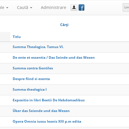
f
ole
Caută
Administrare
Li
Cărţi
Titlu
Summa Theologica. Tomus VI.
De ente et essentia / Das Seinde und das Wesen
Summa contra Gentiles
Despre fiind si esenta
Summa theologica I
Expositio in libri Boetii De Hebdomadibus
Über das Seiende und das Wesen
Opera Omnia iussu leonis XIII p.m edita