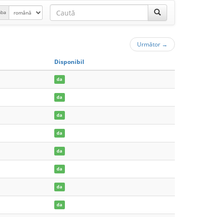
mba
Următor
→
Disponibil
da
da
da
da
da
da
da
da