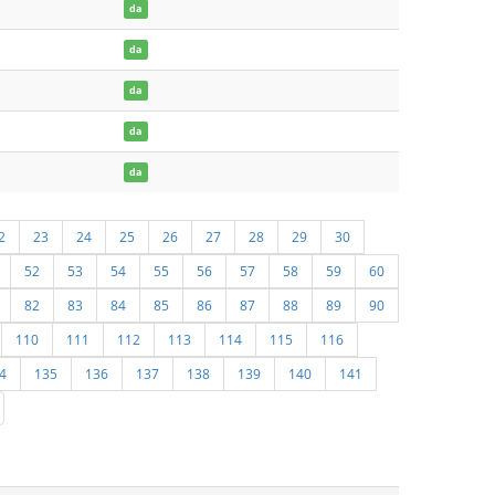
da
da
da
da
da
2
23
24
25
26
27
28
29
30
52
53
54
55
56
57
58
59
60
82
83
84
85
86
87
88
89
90
110
111
112
113
114
115
116
4
135
136
137
138
139
140
141