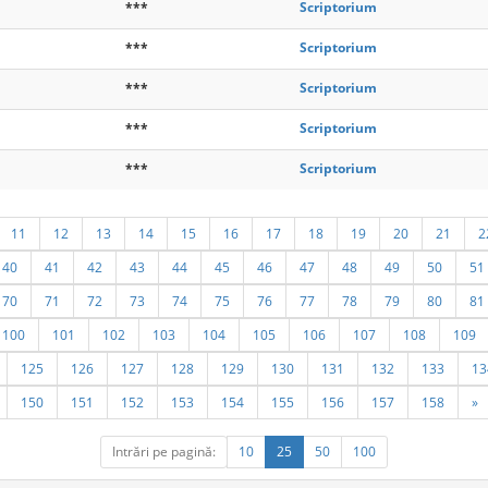
***
Scriptorium
***
Scriptorium
***
Scriptorium
***
Scriptorium
***
Scriptorium
11
12
13
14
15
16
17
18
19
20
21
2
40
41
42
43
44
45
46
47
48
49
50
51
70
71
72
73
74
75
76
77
78
79
80
81
100
101
102
103
104
105
106
107
108
109
125
126
127
128
129
130
131
132
133
13
150
151
152
153
154
155
156
157
158
»
Intrări pe pagină:
10
25
50
100