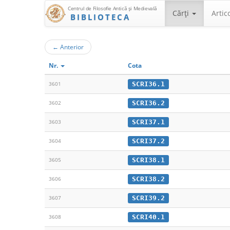
Centrul de Filosofie Antică şi Medievală
Cărţi
Artic
BIBLIOTECA
←
Anterior
Nr.
Cota
SCRI36.1
3601
SCRI36.2
3602
SCRI37.1
3603
SCRI37.2
3604
SCRI38.1
3605
SCRI38.2
3606
SCRI39.2
3607
SCRI40.1
3608