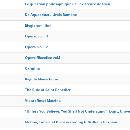
Le question philosophique de l'existence de Dieu
De Aquaeductu Urbis Romane
Elegiarum libri
Opera, vol. III
Opera, vol. IV
Opere filozofice vol.I
Carmina
Regula Monachorum
The Rule of Saint Benedict
Viata sfintei Macrina
"Unless You Believe, You Shall Not Understand". Logic, Unive
Motion, Time and Place according to William Ockham