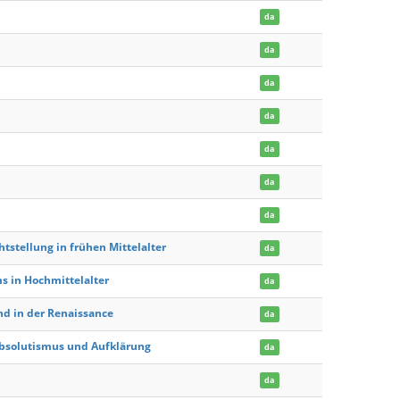
da
da
da
da
da
da
da
tstellung in frühen Mittelalter
da
s in Hochmittelalter
da
nd in der Renaissance
da
absolutismus und Aufklärung
da
da