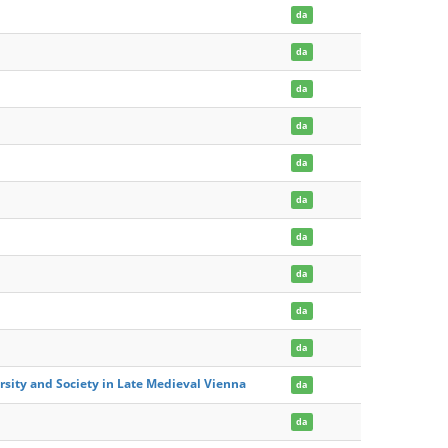
da
da
da
da
da
da
da
da
da
da
rsity and Society in Late Medieval Vienna
da
da