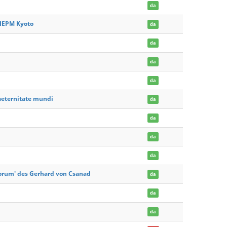
da
SIEPM Kyoto
da
da
da
da
 aeternitate mundi
da
da
da
da
orum' des Gerhard von Csanad
da
da
da