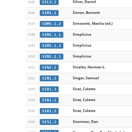
Silver, Daniel
SIL3.1
3545
Simon, Bennett
SIM1.1
3546
Simonetti, Manlio (ed.)
COM5.1.2
3547
Simplicius
SIM2.1.1
3548
Simplicius
SIM2.1.2
3549
Simplicius
SIM2.2.1
3550
Sinaiko, Herman L.
SIN2.1
3551
Singer, Samuel
SIN1.1
3552
Sirat, Colette
SIR1.3
3553
Sirat, Colette
SIR1.1
3554
Sirat, Colette
SIR1.2
3555
Siserman, Dan
SIS1.1
3556