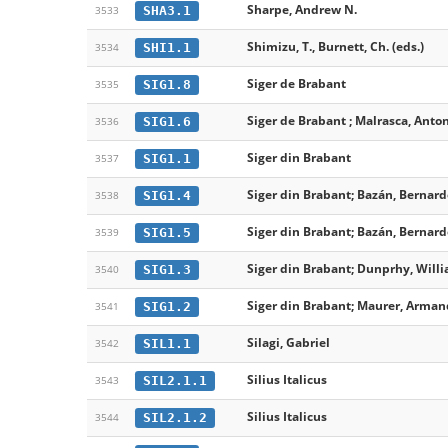
Sharpe, Andrew N.
SHA3.1
3533
Shimizu, T., Burnett, Ch. (eds.)
SHI1.1
3534
Siger de Brabant
SIG1.8
3535
Siger de Brabant ; Malrasca, Anto
SIG1.6
3536
Siger din Brabant
SIG1.1
3537
Siger din Brabant; Bazán, Bernard
SIG1.4
3538
Siger din Brabant; Bazán, Bernard
SIG1.5
3539
Siger din Brabant; Dunprhy, Will
SIG1.3
3540
Siger din Brabant; Maurer, Arman
SIG1.2
3541
Silagi, Gabriel
SIL1.1
3542
Silius Italicus
SIL2.1.1
3543
Silius Italicus
SIL2.1.2
3544