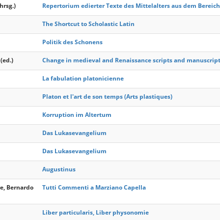
hrsg.)
Repertorium edierter Texte des Mittelalters aus dem Bereic
The Shortcut to Scholastic Latin
Politik des Schonens
(ed.)
Change in medieval and Renaissance scripts and manuscrip
La fabulation platonicienne
Platon et l'art de son temps (Arts plastiques)
Korruption im Altertum
Das Lukasevangelium
Das Lukasevangelium
Augustinus
re, Bernardo
Tutti Commenti a Marziano Capella
Liber particularis, Liber physonomie