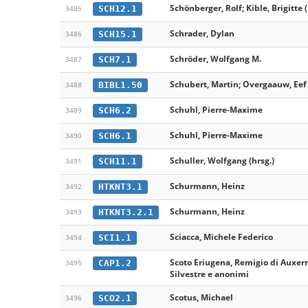
Schönberger, Rolf; Kible, Brigitte (
SCH12.1
3485
Schrader, Dylan
SCH15.1
3486
Schröder, Wolfgang M.
SCH7.1
3487
Schubert, Martin; Overgaauw, Eef 
BIBL1.50
3488
Schuhl, Pierre-Maxime
SCH6.2
3489
Schuhl, Pierre-Maxime
SCH6.1
3490
Schuller, Wolfgang (hrsg.)
SCH11.1
3491
Schurmann, Heinz
HTKNT3.1
3492
Schurmann, Heinz
HTKNT3.2.1
3493
Sciacca, Michele Federico
SCI1.1
3494
Scoto Eriugena, Remigio di Auxer
CAP1.2
3495
Silvestre e anonimi
Scotus, Michael
SCO2.1
3496