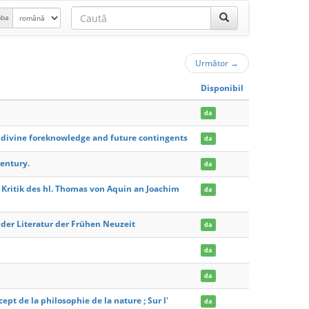
mba
Următor
→
Disponibil
da
f divine foreknowledge and future contingents
da
Century.
da
r Kritik des hl. Thomas von Aquin an Joachim
da
er Literatur der Frühen Neuzeit
da
da
da
pt de la philosophie de la nature ; Sur l'
da