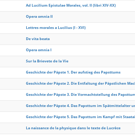
Ad Lucilium Epistulae Morales, vol. II (libri XIV-XX)
Opera omnia II
Lettres morales a Lucilius (I - XVI)
De vita beata
Opera omnia I
Sur la Brievete de la Vie
Geschichte der Päpste 1. Der aufstieg des Papsttums
Geschichte der Päpste 2. Die Entfaltung der Päpstlichen Mach
Geschichte der Päpste 3. Die Vormachtstellung des Papsttum
Geschichte der Päpste 4. Das Papsttum im Spätmittelalter u
Geschichte der Päpste 5. Das Papsttum im Kampf mit Staat
La naissance de la physique dans le texte de Lucrèce