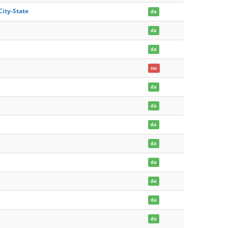
City-State
da
da
da
nu
da
da
da
da
da
da
da
da