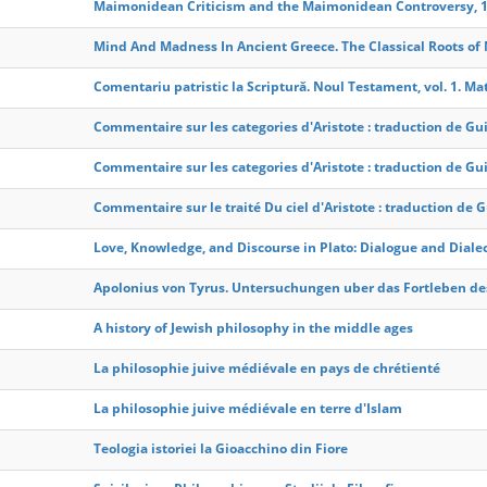
Maimonidean Criticism and the Maimonidean Controversy, 1
Mind And Madness In Ancient Greece. The Classical Roots of
Comentariu patristic la Scriptură. Noul Testament, vol. 1. Mat
Commentaire sur les categories d'Aristote : traduction de Gu
Commentaire sur les categories d'Aristote : traduction de Gui
Commentaire sur le traité Du ciel d'Aristote : traduction de 
Love, Knowledge, and Discourse in Plato: Dialogue and Diale
Apolonius von Tyrus. Untersuchungen uber das Fortleben de
A history of Jewish philosophy in the middle ages
La philosophie juive médiévale en pays de chrétienté
La philosophie juive médiévale en terre d'Islam
Teologia istoriei la Gioacchino din Fiore