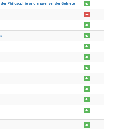
h der Philosophie und angrenzender Gebiete
da
nu
da
ts
da
da
da
da
da
da
da
da
da