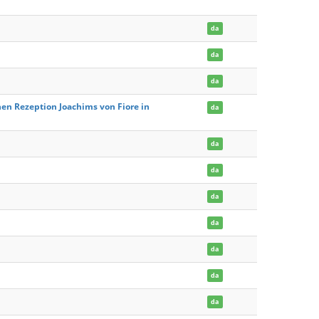
da
da
da
en Rezeption Joachims von Fiore in
da
da
da
da
da
da
da
da