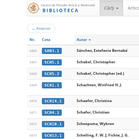
Centrul de Filosofie Antică şi Medievală
Cărţi
Artic
BIBLIOTECA
←
Anterior
Nr.
Cota
Autor
Sánchez, Estefania Bernabé
SAN3.1
3466
Schabel, Christopher
SCH5.1
3467
Schabel, Christopher (ed.)
SCH5.2
3468
Schachten, Winfried H. J.
SCH1.1
3469
Schaefer, Christina
SCH14.1
3470
Schafer, Christian
SCH4.1
3471
Scheepsma, Wybren
SCH10.1
3472
Schelling, F. W. J; Fichte, J. G.
SCH13.1
3473