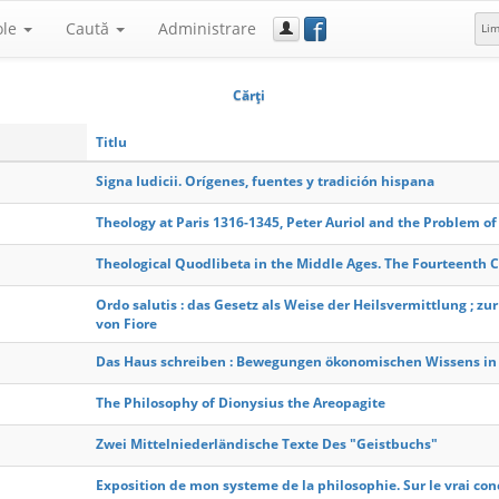
f
ole
Caută
Administrare
Li
Cărţi
Titlu
Signa Iudicii. Orígenes, fuentes y tradición hispana
Theology at Paris 1316-1345, Peter Auriol and the Problem o
Theological Quodlibeta in the Middle Ages. The Fourteenth 
Ordo salutis : das Gesetz als Weise der Heilsvermittlung ; zu
von Fiore
Das Haus schreiben : Bewegungen ökonomischen Wissens in d
The Philosophy of Dionysius the Areopagite
Zwei Mittelniederländische Texte Des "Geistbuchs"
Exposition de mon systeme de la philosophie. Sur le vrai conce