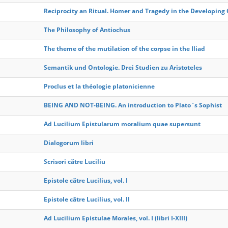
Reciprocity an Ritual. Homer and Tragedy in the Developing 
The Philosophy of Antiochus
The theme of the mutilation of the corpse in the Iliad
Semantik und Ontologie. Drei Studien zu Aristoteles
Proclus et la théologie platonicienne
BEING AND NOT-BEING. An introduction to Plato`s Sophist
Ad Lucilium Epistularum moralium quae supersunt
Dialogorum libri
Scrisori către Luciliu
Epistole către Lucilius, vol. I
Epistole către Lucilius, vol. II
Ad Lucilium Epistulae Morales, vol. I (libri I-XIII)