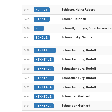
Schlette, Heinz Robert
SCH9.1
3474
Schlier, Heinrich
HTKNT6
3475
Schmidt, Rudiger, Spreckelsen, C
~E.
3476
Schmolinsky, Sabine
SCH2.1
3477
Schnackenburg, Rudolf
HTKNT13.3
3478
Schnackenburg, Rudolf
HTKNT4.1
3479
Schnackenburg, Rudolf
HTKNT4.2
3480
Schnackenburg, Rudolf
HTKNT4.3
3481
Schnackenburg, Rudolf
HTKNT4.4
3482
Schneider, Gerhard
HTKNT5.1
3483
Schneider, Gerhard
HTKNT5.2
3484