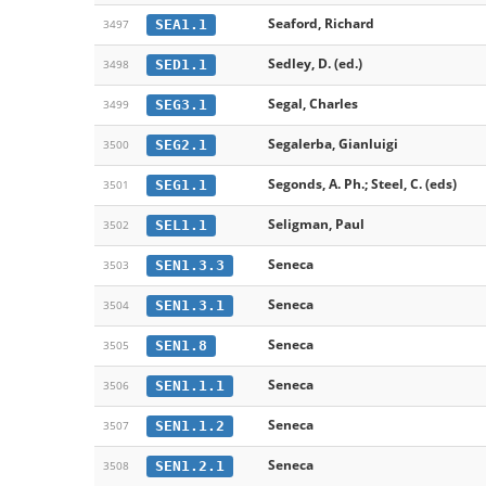
Seaford, Richard
SEA1.1
3497
Sedley, D. (ed.)
SED1.1
3498
Segal, Charles
SEG3.1
3499
Segalerba, Gianluigi
SEG2.1
3500
Segonds, A. Ph.; Steel, C. (eds)
SEG1.1
3501
Seligman, Paul
SEL1.1
3502
Seneca
SEN1.3.3
3503
Seneca
SEN1.3.1
3504
Seneca
SEN1.8
3505
Seneca
SEN1.1.1
3506
Seneca
SEN1.1.2
3507
Seneca
SEN1.2.1
3508