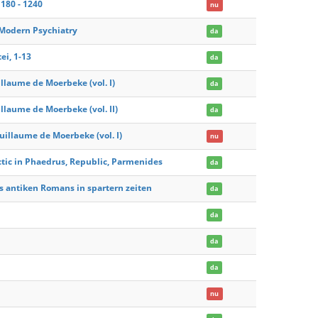
180 - 1240
nu
 Modern Psychiatry
da
ei, 1-13
da
illaume de Moerbeke (vol. I)
da
llaume de Moerbeke (vol. II)
da
Guillaume de Moerbeke (vol. I)
nu
ctic in Phaedrus, Republic, Parmenides
da
s antiken Romans in spartern zeiten
da
da
da
da
nu