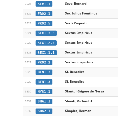
Seve, Bernard
SEV1.1
3521
Sex. Iulius Frontinus
FRO2.1
3522
Sexti Properti
PRO2.5
3523
Sextus Empiricus
SEX1.2.3
3524
Sextus Empiricus
SEX1.2.4
3525
Sextus Empiricus
SEX1.1.1
3526
Sextus Propertius
PRO2.2
3527
Sf. Benedict
BEN1.2
3528
Sf. Benedict
BEN1.3
3529
Sfantul Grigore de Nyssa
NYS1.1
3530
Shank, Michael H.
SHA1.1
3531
Shapiro, Herman
SHA2.1
3532