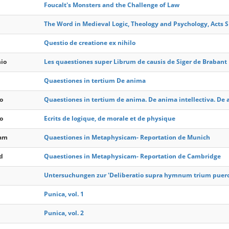
Foucalt's Monsters and the Challenge of Law
The Word in Medieval Logic, Theology and Psychology, Acts 
Questio de creatione ex nihilo
nio
Les quaestiones super Librum de causis de Siger de Brabant
Quaestiones in tertium De anima
o
Quaestiones in tertium de anima. De anima intellectiva. De
o
Ecrits de logique, de morale et de physique
iam
Quaestiones in Metaphysicam- Reportation de Munich
d
Quaestiones in Metaphysicam- Reportation de Cambridge
Untersuchungen zur 'Deliberatio supra hymnum trium puer
Punica, vol. 1
Punica, vol. 2