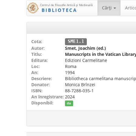
Centrul de Filosofie Antică şi Medievală
Cărţi
Artic
BIBLIOTECA
Cota:
SME1.1
Autor:
Smet, Joachim (ed.)
Titlu:
Manuscripts in the Vatican Librar
Editura:
Edizioni Carmelitane
Loc:
Roma
An:
1994
Descriere:
Bibliotheca carmelitana manuscripta
Donator:
Monica Brînzei
ISBN:
88-7288-035-1
An înregistrare:
2024
Disponibil:
da