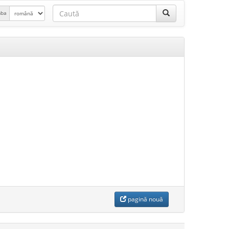
mba
pagină nouă