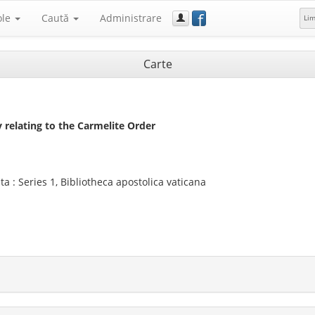
f
ole
Caută
Administrare
Li
Carte
y relating to the Carmelite Order
 : Series 1, Bibliotheca apostolica vaticana