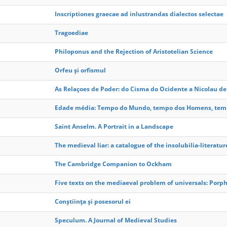
Inscriptiones graecae ad inlustrandas dialectos selectae
Tragoediae
Philoponus and the Rejection of Aristotelian Science
Orfeu şi orfismul
As Relaçoes de Poder: do Cisma do Ocidente a Nicolau d
Edade média: Tempo do Mundo, tempo dos Homens, tem
Saint Anselm. A Portrait in a Landscape
The medieval liar: a catalogue of the insolubilia-literatur
The Cambridge Companion to Ockham
Five texts on the mediaeval problem of universals: Porp
Conștiința și posesorul ei
Speculum. A Journal of Medieval Studies