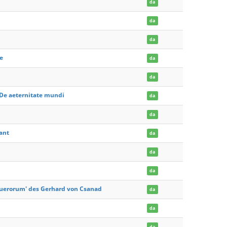
da
da
da
e
da
da
 De aeternitate mundi
da
da
ant
da
da
da
uerorum' des Gerhard von Csanad
da
da
da