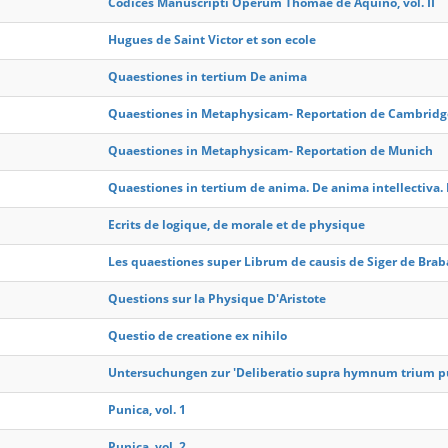
Codices Manuscripti Operum Thomae de Aquino, vol. II
Hugues de Saint Victor et son ecole
Quaestiones in tertium De anima
Quaestiones in Metaphysicam- Reportation de Cambridg
Quaestiones in Metaphysicam- Reportation de Munich
Quaestiones in tertium de anima. De anima intellectiva.
Ecrits de logique, de morale et de physique
Les quaestiones super Librum de causis de Siger de Brab
Questions sur la Physique D'Aristote
Questio de creatione ex nihilo
Untersuchungen zur 'Deliberatio supra hymnum trium p
Punica, vol. 1
Punica, vol. 2