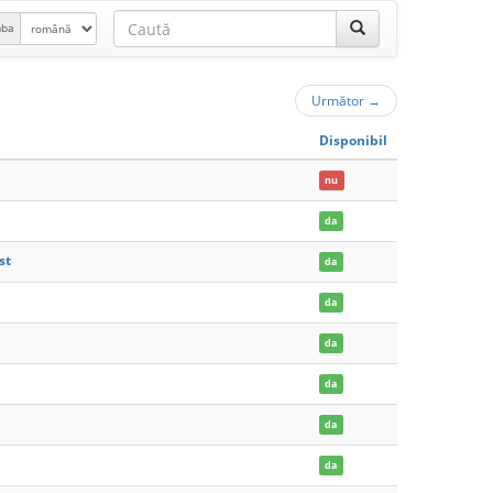
mba
Următor
→
Disponibil
nu
da
st
da
da
da
da
da
da