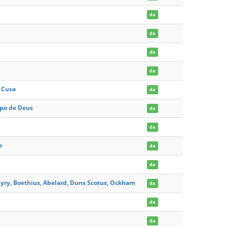
da
da
da
da
e Cusa
da
po de Deus
da
da
e
da
da
hyry, Boethius, Abelard, Duns Scotus, Ockham
da
da
da