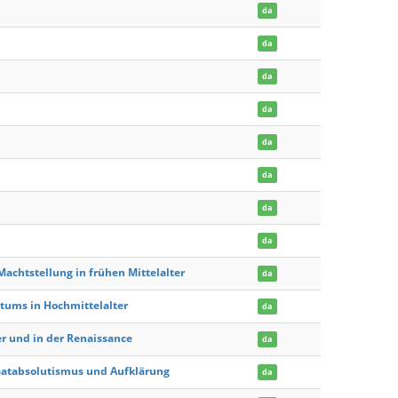
da
da
da
da
da
da
da
da
Machtstellung in frühen Mittelalter
da
ttums in Hochmittelalter
da
er und in der Renaissance
da
aatabsolutismus und Aufklärung
da