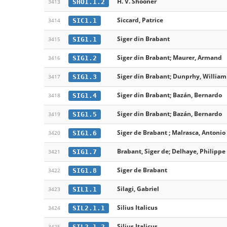
H. V. Shooner
SHO1.1.2
3413
Siccard, Patrice
SIC1.1
3414
Siger din Brabant
SIG1.1
3415
Siger din Brabant; Maurer, Armand
SIG1.2
3416
Siger din Brabant; Dunprhy, William
SIG1.3
3417
Siger din Brabant; Bazán, Bernardo
SIG1.4
3418
Siger din Brabant; Bazán, Bernardo
SIG1.5
3419
Siger de Brabant ; Malrasca, Antonio
SIG1.6
3420
Brabant, Siger de; Delhaye, Philippe
SIG1.7
3421
Siger de Brabant
SIG1.8
3422
Silagi, Gabriel
SIL1.1
3423
Silius Italicus
SIL2.1.1
3424
Silius Italicus
SIL2.1.2
3425