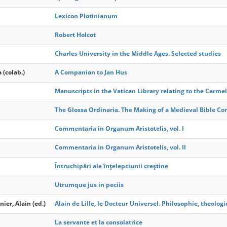
Lexicon Plotinianum
Robert Holcot
Charles University in the Middle Ages. Selected studies
 (colab.)
A Companion to Jan Hus
Manuscripts in the Vatican Library relating to the Carme
The Glossa Ordinaria. The Making of a Medieval Bible 
Commentaria in Organum Aristotelis, vol. I
Commentaria in Organum Aristotelis, vol. II
Întruchipări ale înțelepciunii creștine
Utrumque jus in peciis
nier, Alain (ed.)
Alain de Lille, le Docteur Universel. Philosophie, theologie
La servante et la consolatrice