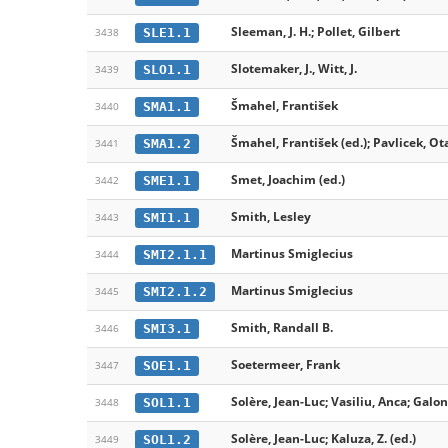
Sleeman, J. H.; Pollet, Gilbert
SLE1.1
3438
Slotemaker, J., Witt, J.
SLO1.1
3439
Šmahel, František
SMA1.1
3440
Šmahel, František (ed.); Pavlicek, Ota
SMA1.2
3441
Smet, Joachim (ed.)
SME1.1
3442
Smith, Lesley
SMI1.1
3443
Martinus Smiglecius
SMI2.1.1
3444
Martinus Smiglecius
SMI2.1.2
3445
Smith, Randall B.
SMI3.1
3446
Soetermeer, Frank
SOE1.1
3447
Solère, Jean-Luc; Vasiliu, Anca; Galon
SOL1.1
3448
Solère, Jean-Luc; Kaluza, Z. (ed.)
SOL1.2
3449