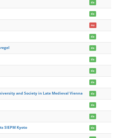
da
da
nu
da
regel
da
da
da
da
niversity and Society in Late Medieval Vienna
da
da
da
cts SIEPM Kyoto
da