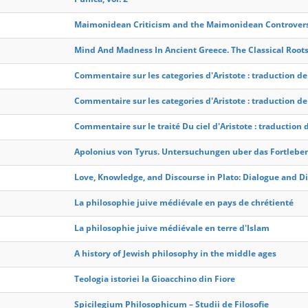
Maimonidean Criticism and the Maimonidean Controversy
Mind And Madness In Ancient Greece. The Classical Root
Commentaire sur les categories d'Aristote : traduction de
Commentaire sur les categories d'Aristote : traduction de
Commentaire sur le traité Du ciel d'Aristote : traduction
Apolonius von Tyrus. Untersuchungen uber das Fortleben
Love, Knowledge, and Discourse in Plato: Dialogue and D
La philosophie juive médiévale en pays de chrétienté
La philosophie juive médiévale en terre d'Islam
A history of Jewish philosophy in the middle ages
Teologia istoriei la Gioacchino din Fiore
Spicilegium Philosophicum – Studii de Filosofie