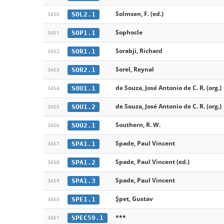
Solmsen, F. (ed.)
SOL2.1
3450
Sophocle
SOP1.1
3451
Sorabji, Richard
SOR1.1
3452
Sorel, Reynal
SOR2.1
3453
de Souza, José Antonio de C. R. (org.)
SOU1.1
3454
de Souza, José Antonio de C. R. (org.)
SOU1.2
3455
Southern, R. W.
SOU2.1
3456
Spade, Paul Vincent
SPA1.1
3457
Spade, Paul Vincent (ed.)
SPA1.2
3458
Spade, Paul Vincent
SPA1.3
3459
Șpet, Gustav
SPE1.1
3460
***
SPEC59.1
3461