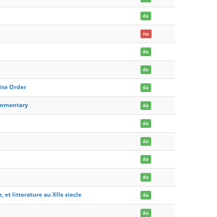
da
nu
da
da
lite Order
da
Commentary
da
da
da
da
da
, et litterature au XIIe siecle
da
da