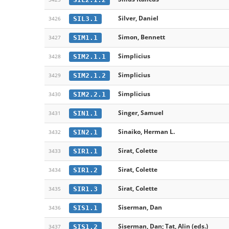
Silver, Daniel
SIL3.1
3426
Simon, Bennett
SIM1.1
3427
Simplicius
SIM2.1.1
3428
Simplicius
SIM2.1.2
3429
Simplicius
SIM2.2.1
3430
Singer, Samuel
SIN1.1
3431
Sinaiko, Herman L.
SIN2.1
3432
Sirat, Colette
SIR1.1
3433
Sirat, Colette
SIR1.2
3434
Sirat, Colette
SIR1.3
3435
Siserman, Dan
SIS1.1
3436
Siserman, Dan; Tat, Alin (eds.)
SIS1.2
3437