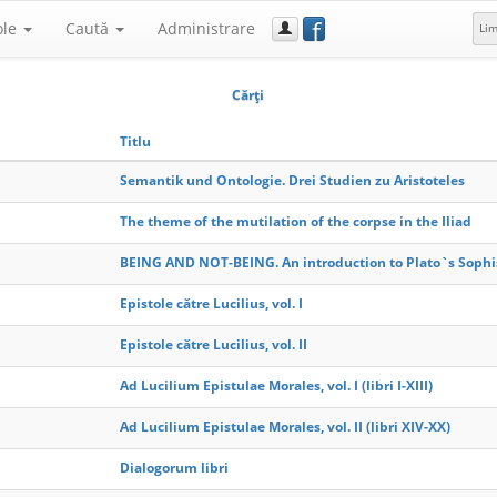
f
ole
Caută
Administrare
Li
Cărţi
Titlu
Semantik und Ontologie. Drei Studien zu Aristoteles
The theme of the mutilation of the corpse in the Iliad
BEING AND NOT-BEING. An introduction to Plato`s Sophi
Epistole către Lucilius, vol. I
Epistole către Lucilius, vol. II
Ad Lucilium Epistulae Morales, vol. I (libri I-XIII)
Ad Lucilium Epistulae Morales, vol. II (libri XIV-XX)
Dialogorum libri