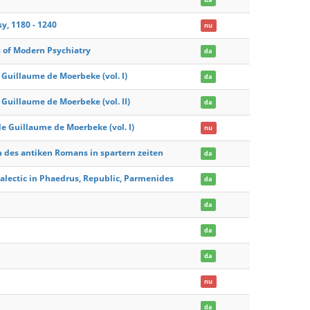
, 1180 - 1240
nu
s of Modern Psychiatry
da
 Guillaume de Moerbeke (vol. I)
da
 Guillaume de Moerbeke (vol. II)
da
 de Guillaume de Moerbeke (vol. I)
nu
 des antiken Romans in spartern zeiten
da
ialectic in Phaedrus, Republic, Parmenides
da
da
da
da
nu
da