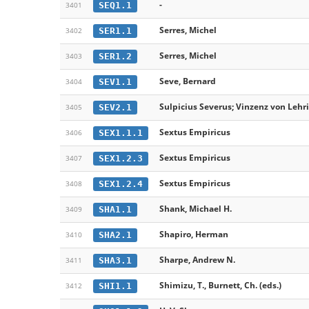
-
SEQ1.1
3401
Serres, Michel
SER1.1
3402
Serres, Michel
SER1.2
3403
Seve, Bernard
SEV1.1
3404
Sulpicius Severus; Vinzenz von Lehr
SEV2.1
3405
Sextus Empiricus
SEX1.1.1
3406
Sextus Empiricus
SEX1.2.3
3407
Sextus Empiricus
SEX1.2.4
3408
Shank, Michael H.
SHA1.1
3409
Shapiro, Herman
SHA2.1
3410
Sharpe, Andrew N.
SHA3.1
3411
Shimizu, T., Burnett, Ch. (eds.)
SHI1.1
3412