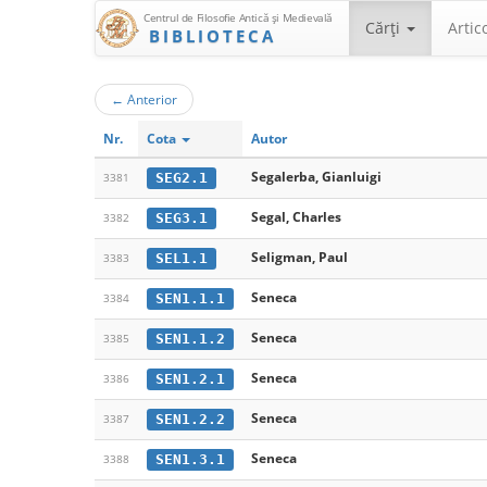
Centrul de Filosofie Antică şi Medievală
Cărţi
Artic
BIBLIOTECA
←
Anterior
Nr.
Cota
Autor
Segalerba, Gianluigi
SEG2.1
3381
Segal, Charles
SEG3.1
3382
Seligman, Paul
SEL1.1
3383
Seneca
SEN1.1.1
3384
Seneca
SEN1.1.2
3385
Seneca
SEN1.2.1
3386
Seneca
SEN1.2.2
3387
Seneca
SEN1.3.1
3388