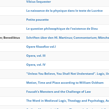
Vibius Sequester
La naissance de la physique dans le texte de Lucrèce
Petite poucette
Le question philosophique de l'existence de Dieu
in; Benediktus
Schriften über den Hl. Martinus; Commontorium; Mönchs
Opere filozofice vol.I
Opera, vol. III
Opera, vol. IV
"Unless You Believe, You Shall Not Understand". Logic, U
Motion, Time and Place according to William Ockham
Foucalt's Monsters and the Challenge of Law
The Word in Medieval Logic, Theology and Psychology, A