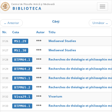
Centrul de Filosofie Antică şi Medievală
BIBLIOTECA
Cărţi
←
Anterior
Următor
→
Nr.
Cota
Autor
Titlu
***
Mediaeval Studies
MS1.29
3126
***
Mediaeval Studies
MS1.30
3127
***
Recherches de théologie et philosophie m
RTPM64.1
3128
***
Recherches de théologie et philosophie m
RTPM64.2
3129
***
Recherches de théologie et philosophie m
RTPM65.1
3130
***
Recherches de théologie et philosophie m
RTPM65.2
3131
***
Vivarium
Viva29.1
3132
***
Recherches de théologie et philosophie m
RTPM66.1
3133