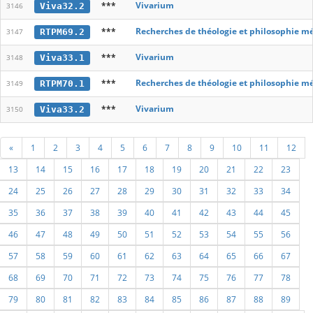
***
Vivarium
Viva32.2
3146
***
Recherches de théologie et philosophie m
RTPM69.2
3147
***
Vivarium
Viva33.1
3148
***
Recherches de théologie et philosophie m
RTPM70.1
3149
***
Vivarium
Viva33.2
3150
«
1
2
3
4
5
6
7
8
9
10
11
12
13
14
15
16
17
18
19
20
21
22
23
24
25
26
27
28
29
30
31
32
33
34
35
36
37
38
39
40
41
42
43
44
45
46
47
48
49
50
51
52
53
54
55
56
57
58
59
60
61
62
63
64
65
66
67
68
69
70
71
72
73
74
75
76
77
78
79
80
81
82
83
84
85
86
87
88
89