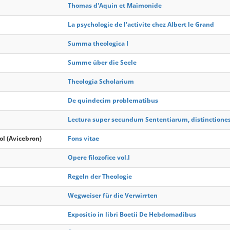
Thomas d'Aquin et Maïmonide
La psychologie de l'activite chez Albert le Grand
Summa theologica I
Summe über die Seele
Theologia Scholarium
De quindecim problematibus
Lectura super secundum Sententiarum, distinctiones
l (Avicebron)
Fons vitae
Opere filozofice vol.I
Regeln der Theologie
Wegweiser für die Verwirrten
Expositio in libri Boetii De Hebdomadibus