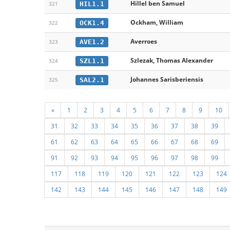
Hillel ben Samuel
HIL1.1
321
Ockham, William
OCK1.4
322
Averroes
AVE1.2
323
Szlezak, Thomas Alexander
SZL1.1
324
Johannes Sarisberiensis
SAL2.1
325
«
1
2
3
4
5
6
7
8
9
10
31
32
33
34
35
36
37
38
39
61
62
63
64
65
66
67
68
69
91
92
93
94
95
96
97
98
99
117
118
119
120
121
122
123
124
142
143
144
145
146
147
148
149