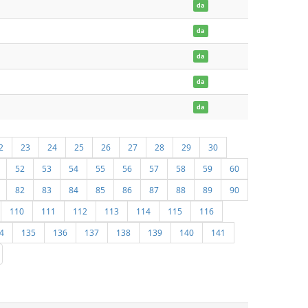
da
da
da
da
da
2
23
24
25
26
27
28
29
30
52
53
54
55
56
57
58
59
60
82
83
84
85
86
87
88
89
90
110
111
112
113
114
115
116
4
135
136
137
138
139
140
141