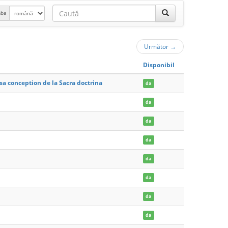
mba
Următor
→
Disponibil
a conception de la Sacra doctrina
da
da
da
da
da
da
da
da