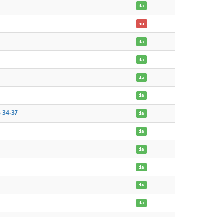
da
nu
da
da
da
da
 34-37
da
da
da
da
da
da