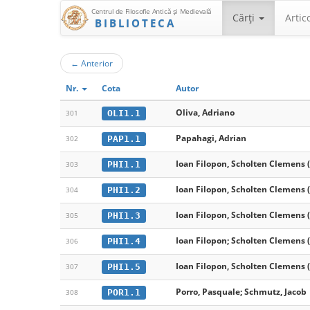
Centrul de Filosofie Antică şi Medievală
Cărţi
Artic
BIBLIOTECA
←
Anterior
Nr.
Cota
Autor
Oliva, Adriano
OLI1.1
301
Papahagi, Adrian
PAP1.1
302
Ioan Filopon, Scholten Clemens (
PHI1.1
303
Ioan Filopon, Scholten Clemens (
PHI1.2
304
Ioan Filopon, Scholten Clemens (
PHI1.3
305
Ioan Filopon; Scholten Clemens (
PHI1.4
306
Ioan Filopon, Scholten Clemens (
PHI1.5
307
Porro, Pasquale; Schmutz, Jacob
POR1.1
308