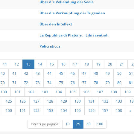
Über die Vollendung der Seele
Über die Verknüpfung der Tugenden
Über den Intellekt
La Republica di Platone. I Libri centrali
Policraticus
11
12
13
14
15
16
17
18
19
20
21
2
40
41
42
43
44
45
46
47
48
49
50
51
70
71
72
73
74
75
76
77
78
79
80
81
100
101
102
103
104
105
106
107
108
109
125
126
127
128
129
130
131
132
133
13
150
151
152
153
154
155
156
157
158
»
Intrări pe pagină:
10
25
50
100