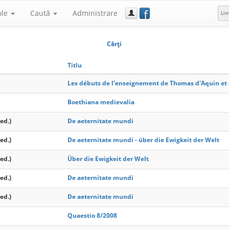
f
ole
Caută
Administrare
Li
Cărţi
Titlu
Les débuts de l'enseignement de Thomas d'Aquin et s
Boethiana medievalia
ed.)
De aeternitate mundi
ed.)
De aeternitate mundi - über die Ewigkeit der Welt
ed.)
Über die Ewigkeit der Welt
ed.)
De aeternitate mundi
ed.)
De aeternitate mundi
Quaestio 8/2008