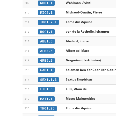
Wohlman, Avital
WOH1.1
309
Michaud-Quatin, Pierre
MIC3.1
310
Toma din Aquino
THO1.2.1
311
von de la Rochelle, Johannes
ROC1.1
312
Abelard, Pierre
ABE1.3
313
Albert cel Mare
ALB2.3
314
Gregorius (de Arimino)
GRE3.2
315
Salomon ben Yehûdah ibn Gabiro
GAB1.1
316
Sextus Empiricus
SEX1.1.1
317
Lille, Alain de
LIL1.3
318
Moses Maimonides
MAI1.1
319
Toma din Aquino
THO1.23
320