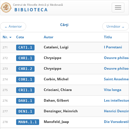
Centrul de Filosofie Antică şi Medievală
BIBLIOTECA
Cărţi
←
Anterior
Următor
→
Nr.
Cota
Autor
Titlu
Catalani, Luigi
I Porretani
CAT1.1
271
Chrysippe
Oeuvre philoso
CHR1.1
272
Chrysippe
Oeuvre philoso
CHR1.2
273
Corbin, Michel
Saint Anselme
COR1.1
274
Crisciani, Chiara
Vita longa
CRI1.1
275
Dahan, Gilbert
Les intellectu
DAH1.1
276
Denzinger, Heinrich
Henrici Denzi
DEN1.1
277
Mansfeld, Jaap
Die Vorsokratik
MAN4.1.1
278