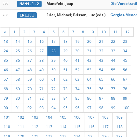
Mansfeld, Jaap
Die Vorsokratik
MAN4.1.2
279
Erler, Michael; Brisson, Luc (eds.)
Gorgias-Meno
ERL1.1
280
«
1
2
3
4
5
6
7
8
9
10
11
12
13
14
15
16
17
18
19
20
21
22
23
24
25
26
27
28
29
30
31
32
33
34
35
36
37
38
39
40
41
42
43
44
45
46
47
48
49
50
51
52
53
54
55
56
57
58
59
60
61
62
63
64
65
66
67
68
69
70
71
72
73
74
75
76
77
78
79
80
81
82
83
84
85
86
87
88
89
90
91
92
93
94
95
96
97
98
99
100
101
102
103
104
105
106
107
108
109
110
111
112
113
114
115
116
117
118
119
120
121
122
123
124
125
126
127