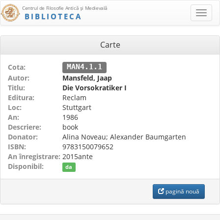
Centrul de Filosofie Antică şi Medievală
BIBLIOTECA
Carte
Cota:
MAN4.1.1
Autor:
Mansfeld, Jaap
Titlu:
Die Vorsokratiker I
Editura:
Reclam
Loc:
Stuttgart
An:
1986
Descriere:
book
Donator:
Alina Noveau; Alexander Baumgarten
ISBN:
9783150079652
An înregistrare:
2015ante
Disponibil:
da
pagină nouă