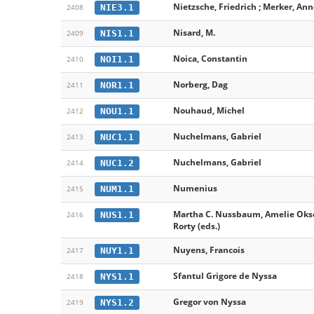
Nietzsche, Friedrich ; Merker, Ann
NIE3.1
2408
Nisard, M.
NIS1.1
2409
Noica, Constantin
NOI1.1
2410
Norberg, Dag
NOR1.1
2411
Nouhaud, Michel
NOU1.1
2412
Nuchelmans, Gabriel
NUC1.1
2413
Nuchelmans, Gabriel
NUC1.2
2414
Numenius
NUM1.1
2415
Martha C. Nussbaum, Amelie Oks
NUS1.1
2416
Rorty (eds.)
Nuyens, Francois
NUY1.1
2417
Sfantul Grigore de Nyssa
NYS1.1
2418
Gregor von Nyssa
NYS1.2
2419