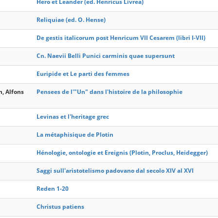
Hero et Leander (ed. Henricus Livrea)
Reliquiae (ed. O. Hense)
De gestis italicorum post Henricum VII Cesarem (libri I-VII)
Cn. Naevii Belli Punici carminis quae supersunt
Euripide et Le parti des femmes
, Alfons
Pensees de l'"Un" dans l'histoire de la philosophie
Levinas et l'heritage grec
La métaphisique de Plotin
Hénologie, ontologie et Ereignis (Plotin, Proclus, Heidegger)
Saggi sull'aristotelismo padovano dal secolo XIV al XVI
Reden 1-20
Christus patiens