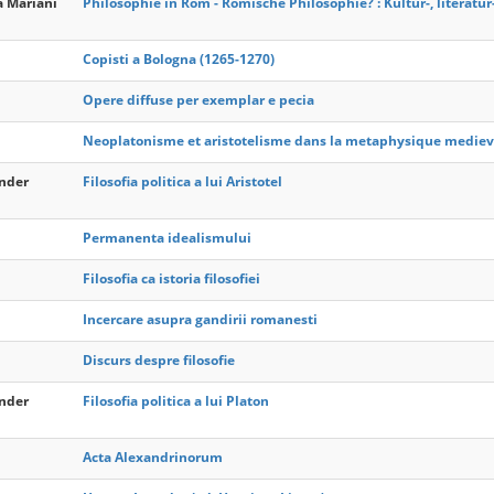
a Mariani
Philosophie in Rom - Römische Philosophie? : Kultur-, literat
Copisti a Bologna (1265-1270)
Opere diffuse per exemplar e pecia
Neoplatonisme et aristotelisme dans la metaphysique mediev
ander
Filosofia politica a lui Aristotel
Permanenta idealismului
Filosofia ca istoria filosofiei
Incercare asupra gandirii romanesti
Discurs despre filosofie
ander
Filosofia politica a lui Platon
Acta Alexandrinorum