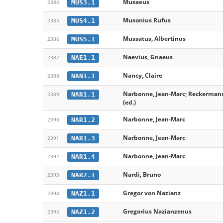
Musaeus
MUS3.1
2384
Musonius Rufus
MUS4.1
2385
Mussatus, Albertinus
MUS5.1
2386
Naevius, Gnaeus
NAE1.1
2387
Nancy, Claire
NAN1.1
2388
Narbonne, Jean-Marc; Reckermann
NAR1.1
2389
(ed.)
Narbonne, Jean-Marc
NAR1.2
2390
Narbonne, Jean-Marc
NAR1.3
2391
Narbonne, Jean-Marc
NAR1.4
2392
Nardi, Bruno
NAR2.1
2393
Gregor von Nazianz
NAZ1.1
2394
Gregorius Nazianzenus
NAZ1.2
2395