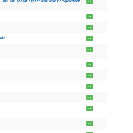
ur- und philosophiegeschichtliche Perspektiven
da
da
da
ale
da
da
da
da
da
da
da
da