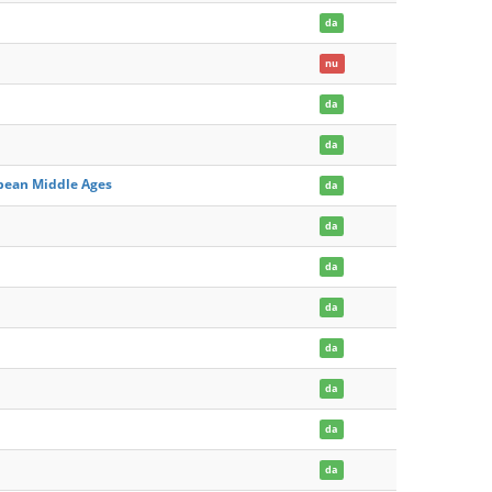
da
nu
da
da
opean Middle Ages
da
da
da
da
da
da
da
da