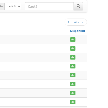
mba
Următor
→
Disponibil
da
da
da
da
da
da
da
da