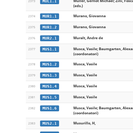
Müller, Gernot Michael; Zini, Fosc
MUL1.1
2373
(eds.)
Murano, Giovanna
MUR1.1
2374
Murano, Giovanna
MUR1.2
2375
Muralt, Andre de
MUR2.1
2376
Musca, Vasile; Baumgarten, Alex
MUS1.1
2377
(coordonatori)
Musca, Vasile
MUS1.2
2378
Musca, Vasile
MUS1.3
2379
Musca, Vasile
MUS1.4
2380
Musca, Vasile
MUS1.5
2381
Musca, Vasile; Baumgarten, Alex
MUS1.6
2382
(coordonatori)
Musurillo, H,
MUS2.1
2383