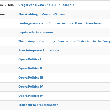
m, U. (ed.)
Gregor von Nyssa und die Philosophie
inos
The Wedding in Ancient Athens
Limba greacă veche. Sintaxa cazurilor. O nouă teoretizare
Capita selecta iuvenum
The history and anatomy of auctorial self-criticism in the Eur
Pour interpreter Empedocle
Opera Politica I
Opera Politica II
Opera Politica III
Opera Politica IV
Opera Politica IV
Traite sur la predestination