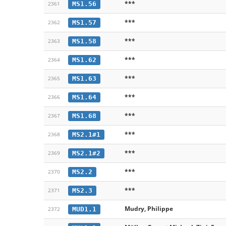
***
MS1.56
2361
***
MS1.57
2362
***
MS1.58
2363
***
MS1.62
2364
***
MS1.63
2365
***
MS1.64
2366
***
MS1.68
2367
***
MS2.1#1
2368
***
MS2.1#2
2369
***
MS2.2
2370
***
MS2.3
2371
Mudry, Philippe
MUD1.1
2372