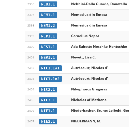
Nebbiai-Dalla Guarda, Donatella
NEB1.1
2396
Nemesius din Emesa
NEM1.1
2397
Nemesius din Emesa
NEM1.2
2398
Cornelius Nepos
NEP1.1
2399
Ada Babette Neschke-Hentschke
NES1.1
2400
Nevett, Lisa C.
NEV1.1
2401
Autrécourt, Nicolas d'
NIC1.1#1
2402
Autrécourt, Nicolas d'
NIC1.1#2
2403
Nikephoros Gregoras
NIC2.1
2404
Nicholas of Methone
NIC3.1
2405
Niederbacher, Bruno; Leibold, Ger
NIE1.1
2406
NIEDERMANN, M.
NIE2.1
2407