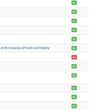
da
da
da
da
da
of the bearers of truth and falsity
da
nu
da
da
da
da
da