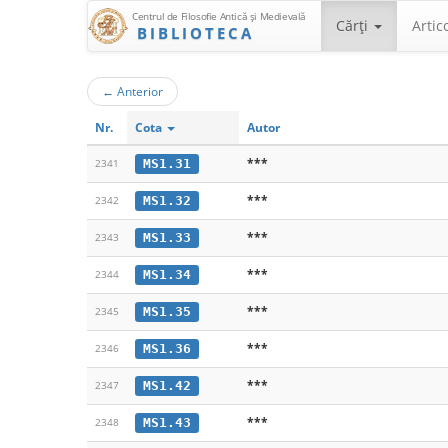
Centrul de Filosofie Antică şi Medievală
Cărţi
Artic
BIBLIOTECA
←
Anterior
Nr.
Cota
Autor
***
MS1.31
2341
***
MS1.32
2342
***
MS1.33
2343
***
MS1.34
2344
***
MS1.35
2345
***
MS1.36
2346
***
MS1.42
2347
***
MS1.43
2348