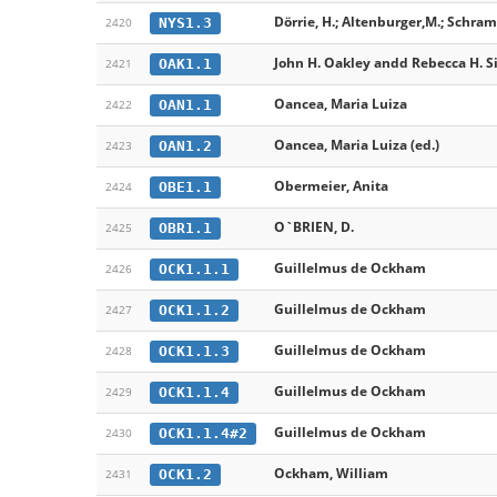
Dörrie, H.; Altenburger,M.; Schram
NYS1.3
2420
John H. Oakley andd Rebecca H. S
OAK1.1
2421
Oancea, Maria Luiza
OAN1.1
2422
Oancea, Maria Luiza (ed.)
OAN1.2
2423
Obermeier, Anita
OBE1.1
2424
O`BRIEN, D.
OBR1.1
2425
Guillelmus de Ockham
OCK1.1.1
2426
Guillelmus de Ockham
OCK1.1.2
2427
Guillelmus de Ockham
OCK1.1.3
2428
Guillelmus de Ockham
OCK1.1.4
2429
Guillelmus de Ockham
OCK1.1.4#2
2430
Ockham, William
OCK1.2
2431