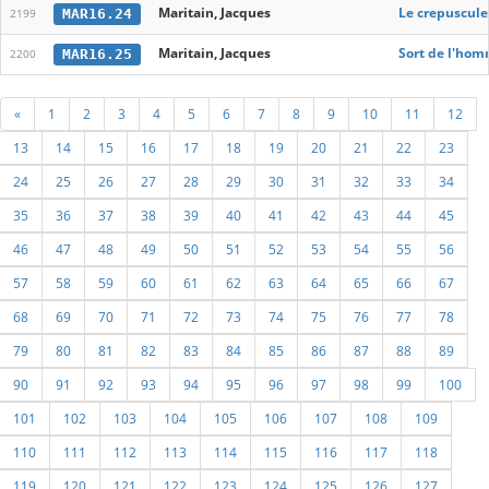
Maritain, Jacques
Le crepuscule 
MAR16.24
2199
Maritain, Jacques
Sort de l'ho
MAR16.25
2200
«
1
2
3
4
5
6
7
8
9
10
11
12
13
14
15
16
17
18
19
20
21
22
23
24
25
26
27
28
29
30
31
32
33
34
35
36
37
38
39
40
41
42
43
44
45
46
47
48
49
50
51
52
53
54
55
56
57
58
59
60
61
62
63
64
65
66
67
68
69
70
71
72
73
74
75
76
77
78
79
80
81
82
83
84
85
86
87
88
89
90
91
92
93
94
95
96
97
98
99
100
101
102
103
104
105
106
107
108
109
110
111
112
113
114
115
116
117
118
119
120
121
122
123
124
125
126
127