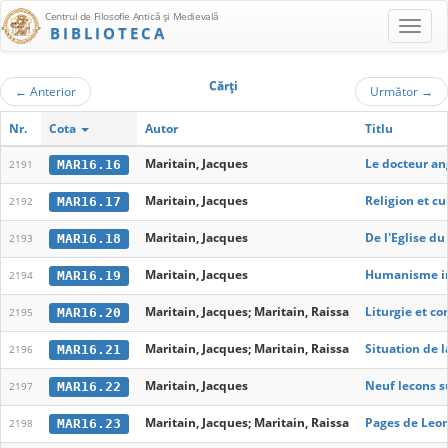
Centrul de Filosofie Antică şi Medievală
BIBLIOTECA
Cărţi
←
Anterior
Următor
→
Nr.
Cota
Autor
Titlu
Maritain, Jacques
Le docteur an
MAR16.16
2191
Maritain, Jacques
Religion et cu
MAR16.17
2192
Maritain, Jacques
De l'Eglise du
MAR16.18
2193
Maritain, Jacques
Humanisme in
MAR16.19
2194
Maritain, Jacques; Maritain, Raissa
Liturgie et c
MAR16.20
2195
Maritain, Jacques; Maritain, Raissa
Situation de l
MAR16.21
2196
Maritain, Jacques
Neuf lecons s
MAR16.22
2197
Maritain, Jacques; Maritain, Raissa
Pages de Leon
MAR16.23
2198