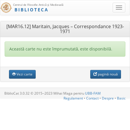
Centrul de Filosofie Antică şi Medievală
BIBLIOTECA
[MAR16.12] Maritain, Jacques – Correspondance 1923-
1971
Această carte nu este împrumutată, este disponibilă.
Vezi carte
pagină nouă
BiblioCat 3.0.32 © 2015‒2023 Mihai Maga pentru
UBB-FAM
Regulament
•
Contact
•
Despre
•
Basic