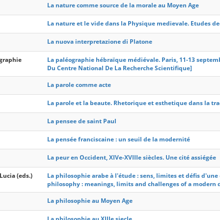
La nature comme source de la morale au Moyen Age
La nature et le vide dans la Physique medievale. Etudes d
La nuova interpretazione di Platone
ographie
La paléographie hébraïque médiévale. Paris, 11-13 septe
Du Centre National De La Recherche Scientifique]
La parole comme acte
La parole et la beaute. Rhetorique et esthetique dans la tr
La pensee de saint Paul
La pensée franciscaine : un seuil de la modernité
La peur en Occident, XIVe-XVIIIe siècles. Une cité assiégée
Lucia (eds.)
La philosophie arabe à l'étude : sens, limites et défis d'u
philosophy : meanings, limits and challenges of a modern d
La philosophie au Moyen Age
La philosophie au XIIIe siecle