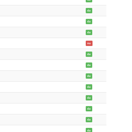
da
da
da
nu
da
da
da
da
da
da
da
da