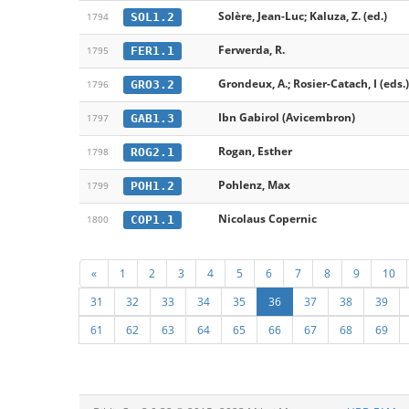
Solère, Jean-Luc; Kaluza, Z. (ed.)
SOL1.2
1794
Ferwerda, R.
FER1.1
1795
Grondeux, A.; Rosier-Catach, I (eds.)
GRO3.2
1796
Ibn Gabirol (Avicembron)
GAB1.3
1797
Rogan, Esther
ROG2.1
1798
Pohlenz, Max
POH1.2
1799
Nicolaus Copernic
COP1.1
1800
«
1
2
3
4
5
6
7
8
9
10
31
32
33
34
35
36
37
38
39
61
62
63
64
65
66
67
68
69