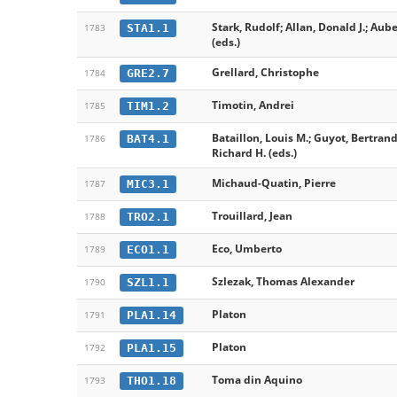
Stark, Rudolf; Allan, Donald J.; Aub
STA1.1
1783
(eds.)
Grellard, Christophe
GRE2.7
1784
Timotin, Andrei
TIM1.2
1785
Bataillon, Louis M.; Guyot, Bertrand
BAT4.1
1786
Richard H. (eds.)
Michaud-Quatin, Pierre
MIC3.1
1787
Trouillard, Jean
TRO2.1
1788
Eco, Umberto
ECO1.1
1789
Szlezak, Thomas Alexander
SZL1.1
1790
Platon
PLA1.14
1791
Platon
PLA1.15
1792
Toma din Aquino
THO1.18
1793