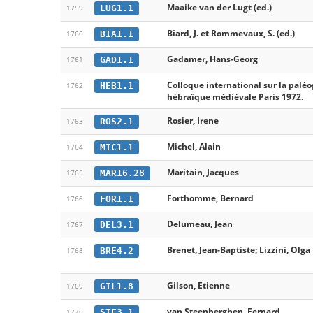
Maaike van der Lugt (ed.)
LUG1.1
1759
Biard, J. et Rommevaux, S. (ed.)
BIA1.1
1760
Gadamer, Hans-Georg
GAD1.1
1761
Colloque international sur la palé
HEB1.1
1762
hébraïque médiévale Paris 1972.
Rosier, Irene
ROS2.1
1763
Michel, Alain
MIC1.1
1764
Maritain, Jacques
MAR16.28
1765
Forthomme, Bernard
FOR1.1
1766
Delumeau, Jean
DEL3.1
1767
Brenet, Jean-Baptiste; Lizzini, Olga 
BRE4.2
1768
Gilson, Etienne
GIL1.8
1769
van Steenberghen, Fernard
STE3.1
1770