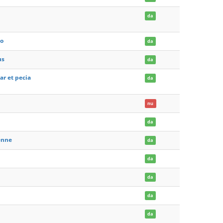
da
vo
da
us
da
ar et pecia
da
nu
da
́enne
da
da
da
da
da