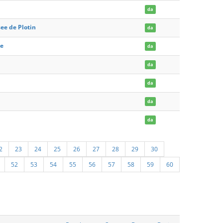
da
ee de Plotin
da
ue
da
da
da
da
da
2
23
24
25
26
27
28
29
30
52
53
54
55
56
57
58
59
60