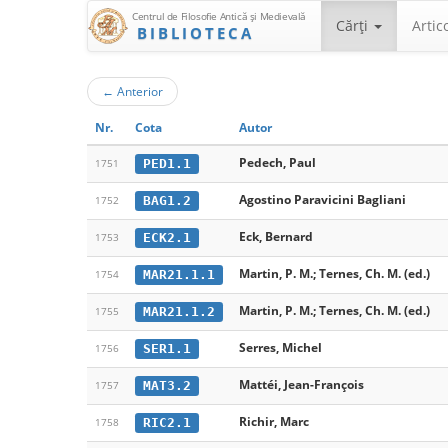
Centrul de Filosofie Antică şi Medievală
Cărţi
Artic
BIBLIOTECA
←
Anterior
Nr.
Cota
Autor
Pedech, Paul
PED1.1
1751
Agostino Paravicini Bagliani
BAG1.2
1752
Eck, Bernard
ECK2.1
1753
Martin, P. M.; Ternes, Ch. M. (ed.)
MAR21.1.1
1754
Martin, P. M.; Ternes, Ch. M. (ed.)
MAR21.1.2
1755
Serres, Michel
SER1.1
1756
Mattéi, Jean-François
MAT3.2
1757
Richir, Marc
RIC2.1
1758