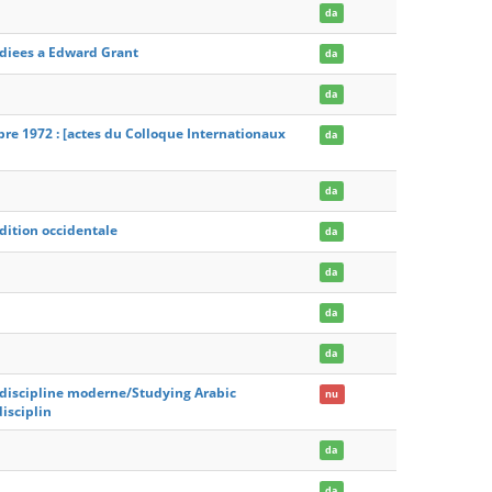
da
ediees a Edward Grant
da
da
mbre 1972 : [actes du Colloque Internationaux
da
da
adition occidentale
da
da
da
da
ne discipline moderne/Studying Arabic
nu
isciplin
da
da