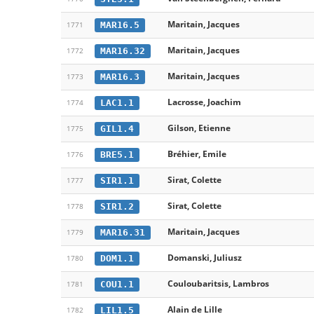
Maritain, Jacques
MAR16.5
1771
Maritain, Jacques
MAR16.32
1772
Maritain, Jacques
MAR16.3
1773
Lacrosse, Joachim
LAC1.1
1774
Gilson, Etienne
GIL1.4
1775
Bréhier, Emile
BRE5.1
1776
Sirat, Colette
SIR1.1
1777
Sirat, Colette
SIR1.2
1778
Maritain, Jacques
MAR16.31
1779
Domanski, Juliusz
DOM1.1
1780
Couloubaritsis, Lambros
COU1.1
1781
Alain de Lille
LIL1.5
1782