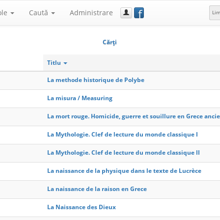
f
ole
Caută
Administrare
Li
Cărţi
Titlu
La methode historique de Polybe
La misura / Measuring
La mort rouge. Homicide, guerre et souillure en Grece anci
La Mythologie. Clef de lecture du monde classique I
La Mythologie. Clef de lecture du monde classique II
La naissance de la physique dans le texte de Lucrèce
La naissance de la raison en Grece
La Naissance des Dieux