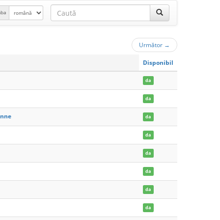
mba
Următor
→
Disponibil
da
da
enne
da
da
da
da
da
da