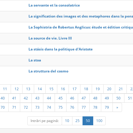
La servante et la consolatrice
La signification des images et des metaphores dans la pens
La Sophistria de Robertus Anglicus: étude et édition critiq
La source de vie. Livre III
La stásis dans la politique d'Aristote
La stoa
La struttura del cosmo
11
12
13
14
15
16
17
18
19
20
21
2
40
41
42
43
44
45
46
47
48
49
50
51
70
71
72
73
74
75
76
77
78
79
»
Intrări pe pagină:
10
25
50
100