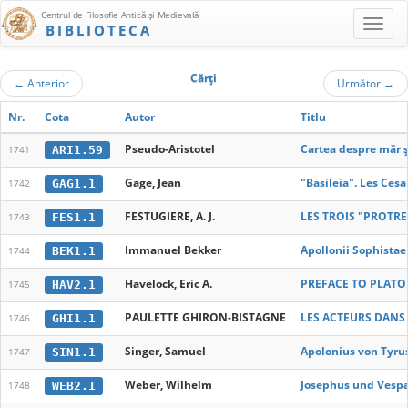
Centrul de Filosofie Antică şi Medievală
BIBLIOTECA
Cărţi
←
Anterior
Următor
→
Nr.
Cota
Autor
Titlu
Pseudo-Aristotel
Cartea despre măr 
ARI1.59
1741
Gage, Jean
"Basileia". Les Cesa
GAG1.1
1742
FESTUGIERE, A. J.
LES TROIS "PROTRE
FES1.1
1743
Immanuel Bekker
Apollonii Sophista
BEK1.1
1744
Havelock, Eric A.
PREFACE TO PLATO
HAV2.1
1745
PAULETTE GHIRON-BISTAGNE
LES ACTEURS DANS
GHI1.1
1746
Singer, Samuel
Apolonius von Tyru
SIN1.1
1747
Weber, Wilhelm
Josephus und Vespa
WEB2.1
1748