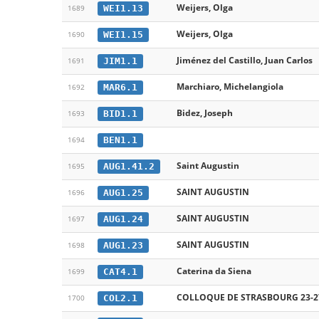
Weijers, Olga
WEI1.13
1689
Weijers, Olga
WEI1.15
1690
Jiménez del Castillo, Juan Carlos
JIM1.1
1691
Marchiaro, Michelangiola
MAR6.1
1692
Bidez, Joseph
BID1.1
1693
BEN1.1
1694
Saint Augustin
AUG1.41.2
1695
SAINT AUGUSTIN
AUG1.25
1696
SAINT AUGUSTIN
AUG1.24
1697
SAINT AUGUSTIN
AUG1.23
1698
Caterina da Siena
CAT4.1
1699
COLLOQUE DE STRASBOURG 23-2
COL2.1
1700