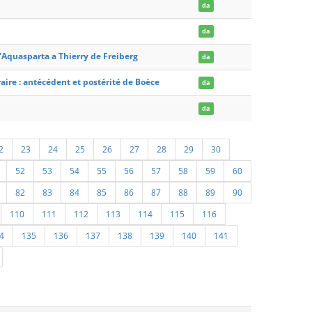
da
da
d'Aquasparta a Thierry de Freiberg
da
raire : antécédent et postérité de Boèce
da
da
2
23
24
25
26
27
28
29
30
52
53
54
55
56
57
58
59
60
82
83
84
85
86
87
88
89
90
110
111
112
113
114
115
116
4
135
136
137
138
139
140
141