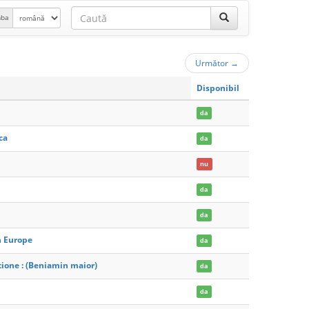
mba
Următor
→
Disponibil
da
ca
da
nu
da
da
n Europe
da
tione : (Beniamin maior)
da
da