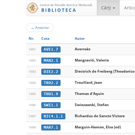
Centrul de Filosofie Antică şi Medievală
Cărţi
Artic
BIBLIOTECA
←
Anterior
Nr.
Cota
Autor
Averroès
AVE1.7
1681
Mangraviti, Valeria
MAN2.1
1682
Diectrich de Freiberg (Theodorico
DIE2.2
1683
Trouillard, Jean
TRO2.2
1684
Thomas d'Aquin
THO1.9
1685
Swiezawski, Stefan
SWI1.1
1686
Richardus de Sancto Victore
RIC4.1.1
1687
Marguin-Hamon, Elsa (ed)
MAR7.1
1688