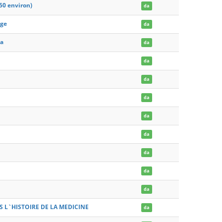
350 environ)
da
âge
da
sa
da
da
da
da
da
da
da
da
da
 L`HISTOIRE DE LA MEDICINE
da