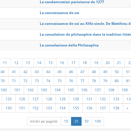
La condamnation parisienne de 1277
La connaissance de soi
La connaissance de soi au XIIIe siecle. De Matthieu 
La consolation de philosophie dans la tradition litté
La consolazione della Philosophia
11
12
13
14
15
16
17
18
19
20
21
2
40
41
42
43
44
45
46
47
48
49
50
51
70
71
72
73
74
75
76
77
78
79
80
81
100
101
102
103
104
105
106
107
108
109
125
126
127
128
129
130
131
132
133
13
150
151
152
153
154
155
156
157
158
»
Intrări pe pagină:
10
25
50
100