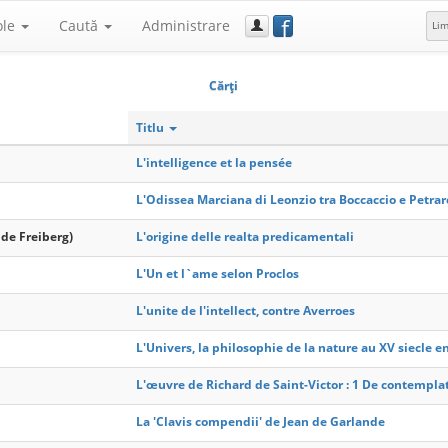
f
ole
Caută
Administrare
Li
Cărţi
Titlu
L'intelligence et la pensée
L'Odissea Marciana di Leonzio tra Boccaccio e Petrar
 de Freiberg)
L'origine delle realta predicamentali
L'Un et l`ame selon Proclos
L'unite de l'intellect, contre Averroes
L'Univers, la philosophie de la nature au XV siecle e
L'œuvre de Richard de Saint-Victor : 1 De contempla
La 'Clavis compendii' de Jean de Garlande