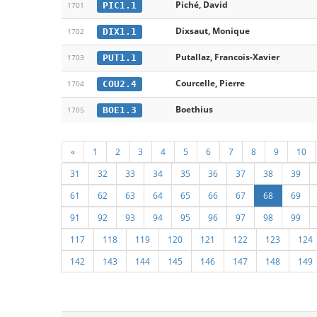
Piché, David
PIC1.1
1701
Dixsaut, Monique
DIX1.1
1702
Putallaz, Francois-Xavier
PUT1.1
1703
Courcelle, Pierre
COU2.4
1704
Boethius
BOE1.3
1705
«
1
2
3
4
5
6
7
8
9
10
31
32
33
34
35
36
37
38
39
61
62
63
64
65
66
67
68
69
91
92
93
94
95
96
97
98
99
117
118
119
120
121
122
123
124
142
143
144
145
146
147
148
149