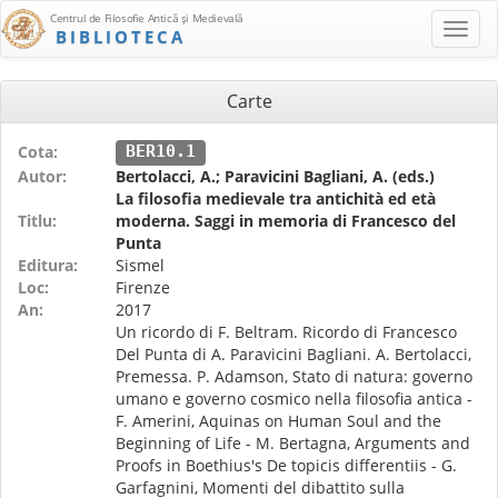
Centrul de Filosofie Antică şi Medievală
BIBLIOTECA
Carte
Cota:
BER10.1
Autor:
Bertolacci, A.; Paravicini Bagliani, A. (eds.)
La filosofia medievale tra antichità ed età
Titlu:
moderna. Saggi in memoria di Francesco del
Punta
Editura:
Sismel
Loc:
Firenze
An:
2017
Un ricordo di F. Beltram. Ricordo di Francesco
Del Punta di A. Paravicini Bagliani. A. Bertolacci,
Premessa. P. Adamson, Stato di natura: governo
umano e governo cosmico nella filosofia antica -
F. Amerini, Aquinas on Human Soul and the
Beginning of Life - M. Bertagna, Arguments and
Proofs in Boethius's De topicis differentiis - G.
Garfagnini, Momenti del dibattito sulla