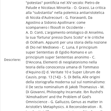
"potestas" pontificia nel XIV secolo: Pietro de
Palude e Nicolaus Minorita - O. Grassi, La critica
alla "substantia" nella polemica antiaristotelica
di Nicola d'Autrecourt - G. Fioravanti, Da
Agostino a Sidonio Apollinare: come
scomparvero i filosofi in Occidente -
A. D. Conti, L'argomento ontologico di Anselmo,
la sua 'fortuna' presso Duns Scoto" e le critiche
di Ockham. Appunti per una storia della nozione
di Dio nel Medioevo - C. Luna, Il principium
super Sententias di Egidio Romano e un
principium super Sententias anonimo - C.
Descriere:
D'Ancona, Elementi di neoplatonismo nella
teoria della conoscenza umana di Tommaso
d'Aquino (Q d. Veritate 10 e Super Librum de
Causis, prop. 13 [14]) - S. Di Bella, Alle origini
della storiografia moderna sul sul nominalismo:
il De secta nominalium di Jakob Thomasius - M.
Di Giovanni, Philosophy Incarnate. Ibn Rushd's
'Almohadism' and the Problem of God's
Omniscience - G. Galluzzo, Genus as matter in
Aristotle's Metaphysics. A Reconsideration - R.