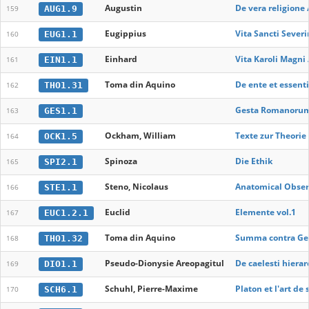
Augustin
De vera religione 
AUG1.9
159
Eugippius
Vita Sancti Severi
EUG1.1
160
Einhard
Vita Karoli Magni
EIN1.1
161
Toma din Aquino
De ente et essent
THO1.31
162
Gesta Romanoru
GES1.1
163
Ockham, William
Texte zur Theorie
OCK1.5
164
Spinoza
Die Ethik
SPI2.1
165
Steno, Nicolaus
Anatomical Observ
STE1.1
166
Euclid
Elemente vol.1
EUC1.2.1
167
Toma din Aquino
Summa contra Gen
THO1.32
168
Pseudo-Dionysie Areopagitul
De caelesti hierar
DIO1.1
169
Schuhl, Pierre-Maxime
Platon et l'art de
SCH6.1
170