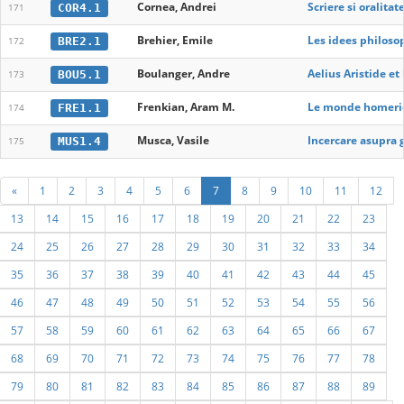
Cornea, Andrei
Scriere si oralitat
COR4.1
171
Brehier, Emile
Les idees philoso
BRE2.1
172
Boulanger, Andre
Aelius Aristide et
BOU5.1
173
Frenkian, Aram M.
Le monde homeriq
FRE1.1
174
Musca, Vasile
Incercare asupra 
MUS1.4
175
«
1
2
3
4
5
6
7
8
9
10
11
12
13
14
15
16
17
18
19
20
21
22
23
24
25
26
27
28
29
30
31
32
33
34
35
36
37
38
39
40
41
42
43
44
45
46
47
48
49
50
51
52
53
54
55
56
57
58
59
60
61
62
63
64
65
66
67
68
69
70
71
72
73
74
75
76
77
78
79
80
81
82
83
84
85
86
87
88
89