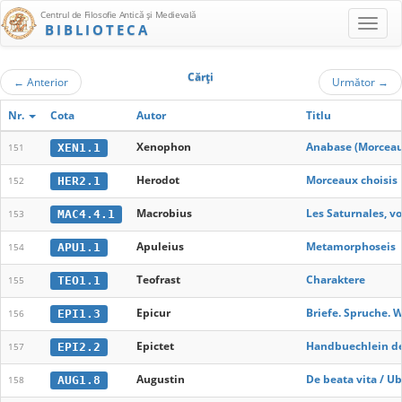
Centrul de Filosofie Antică şi Medievală
BIBLIOTECA
Cărţi
←
Anterior
Următor
→
Nr.
Cota
Autor
Titlu
Xenophon
Anabase (Morceau
XEN1.1
151
Herodot
Morceaux choisis
HER2.1
152
Macrobius
Les Saturnales, vo
MAC4.4.1
153
Apuleius
Metamorphoseis
APU1.1
154
Teofrast
Charaktere
TEO1.1
155
Epicur
Briefe. Spruche.
EPI1.3
156
Epictet
Handbuechlein de
EPI2.2
157
Augustin
De beata vita / U
AUG1.8
158