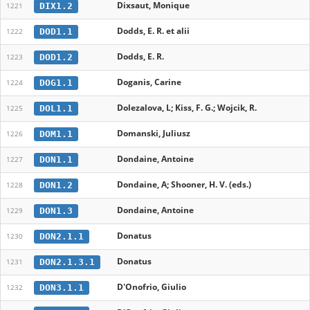
Dixsaut, Monique
DIX1.2
1221
Dodds, E. R. et alii
DOD1.1
1222
Dodds, E. R.
DOD1.2
1223
Doganis, Carine
DOG1.1
1224
Dolezalova, L; Kiss, F. G.; Wojcik, R.
DOL1.1
1225
Domanski, Juliusz
DOM1.1
1226
Dondaine, Antoine
DON1.1
1227
Dondaine, A; Shooner, H. V. (eds.)
DON1.2
1228
Dondaine, Antoine
DON1.3
1229
Donatus
DON2.1.1
1230
Donatus
DON2.1.3.1
1231
D'Onofrio, Giulio
DON3.1.1
1232