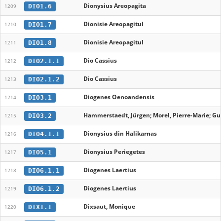
Dionysius Areopagita
DIO1.6
1209
Dionisie Areopagitul
DIO1.7
1210
Dionisie Areopagitul
DIO1.8
1211
Dio Cassius
DIO2.1.1
1212
Dio Cassius
DIO2.1.2
1213
Diogenes Oenoandensis
DIO3.1
1214
Hammerstaedt, Jürgen; Morel, Pierre-Marie; Gu
DIO3.2
1215
Dionysius din Halikarnas
DIO4.1.1
1216
Dionysius Periegetes
DIO5.1
1217
Diogenes Laertius
DIO6.1.1
1218
Diogenes Laertius
DIO6.1.2
1219
Dixsaut, Monique
DIX1.1
1220