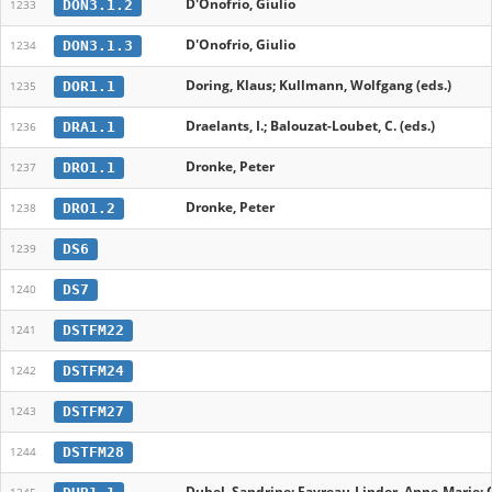
D'Onofrio, Giulio
DON3.1.2
1233
D'Onofrio, Giulio
DON3.1.3
1234
Doring, Klaus; Kullmann, Wolfgang (eds.)
DOR1.1
1235
Draelants, I.; Balouzat-Loubet, C. (eds.)
DRA1.1
1236
Dronke, Peter
DRO1.1
1237
Dronke, Peter
DRO1.2
1238
DS6
1239
DS7
1240
DSTFM22
1241
DSTFM24
1242
DSTFM27
1243
DSTFM28
1244
Dubel, Sandrine; Favreau-Linder, Anne-Marie; 