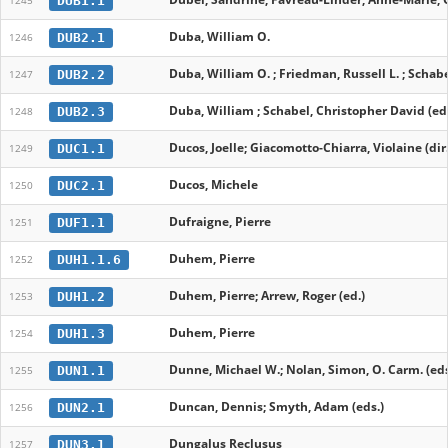
DUB1.1
1245
Duba, William O.
DUB2.1
1246
Duba, William O. ; Friedman, Russell L. ; Schabel
DUB2.2
1247
Duba, William ; Schabel, Christopher David (ed
DUB2.3
1248
Ducos, Joelle; Giacomotto-Chiarra, Violaine (dir.
DUC1.1
1249
Ducos, Michele
DUC2.1
1250
Dufraigne, Pierre
DUF1.1
1251
Duhem, Pierre
DUH1.1.6
1252
Duhem, Pierre; Arrew, Roger (ed.)
DUH1.2
1253
Duhem, Pierre
DUH1.3
1254
Dunne, Michael W.; Nolan, Simon, O. Carm. (ed
DUN1.1
1255
Duncan, Dennis; Smyth, Adam (eds.)
DUN2.1
1256
Dungalus Reclusus
DUN3.1
1257