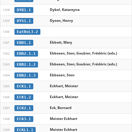
Dybel, Katarzyna
DYB1.1
1258
Dyson, Henry
DYS1.1
1259
EatRoL3.2
1260
Ebbott, Mary
EBB1.1
1261
Ebbesen, Sten; Goubier, Frédéric (eds.)
EBB2.1.1
1262
Ebbesen, Sten; Goubier, Frédéric (eds.)
EBB2.1.2
1263
Ebbesen, Sten
EBB2.1.3
1264
Eckhart, Meister
ECK1.1
1265
Eckhart, Meister
ECK1.2
1266
Eck, Bernard
ECK2.1
1267
Meister Eckhart
ECK3.1
1268
Meister Eckhart
ECKL1.1
1269