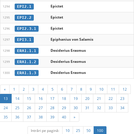
Epictet
EPI2.1
1294
Epictet
EPI2.2
1295
Epictet
EPI2.3.1
1296
Epiphanius von Salamis
EPI3.1
1297
Desiderius Erasmus
ERA1.1.1
1298
Desiderius Erasmus
ERA1.1.2
1299
Desiderius Erasmus
ERA1.1.3
1300
«
1
2
3
4
5
6
7
8
9
10
11
12
13
14
15
16
17
18
19
20
21
22
23
24
25
26
27
28
29
30
31
32
33
34
35
36
37
38
39
40
»
Intrări pe pagină:
10
25
50
100