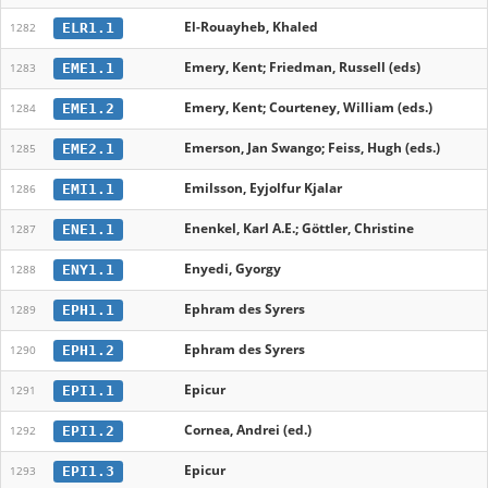
El-Rouayheb, Khaled
ELR1.1
1282
Emery, Kent; Friedman, Russell (eds)
EME1.1
1283
Emery, Kent; Courteney, William (eds.)
EME1.2
1284
Emerson, Jan Swango; Feiss, Hugh (eds.)
EME2.1
1285
Emilsson, Eyjolfur Kjalar
EMI1.1
1286
Enenkel, Karl A.E.; Göttler, Christine
ENE1.1
1287
Enyedi, Gyorgy
ENY1.1
1288
Ephram des Syrers
EPH1.1
1289
Ephram des Syrers
EPH1.2
1290
Epicur
EPI1.1
1291
Cornea, Andrei (ed.)
EPI1.2
1292
Epicur
EPI1.3
1293