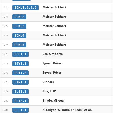
Meister Eckhart
ECKL1.3.1.2
1270
Meister Eckhart
ECKL2
1271
Meister Eckhart
ECKL3
1272
Meister Eckhart
ECKL4
1273
Meister Eckhart
ECKL5
1274
Eco, Umberto
ECO1.1
1275
Egyed, Péter
EGY1.1
1276
Egyed, Péter
EGY1.2
1277
Einhard
EIN1.1
1278
Elia, S. D'
ELI1.1
1279
Eliade, Mircea
ELI2.1
1280
K. Elliger; W. Rudolph (eds.) et al.
ELL1.1
1281