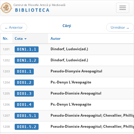
Centrul de Filosofie Antică şi Medievală
BIBLIOTECA
Cărţi
←
Anterior
Următor
→
Nr.
Cota
Autor
Dindorf, Ludovic(ed.)
DIN1.1.1
1201
Dindorf, Ludovic(ed.)
DIN1.1.2
1202
Pseudo-Dionysie Areopagitul
DIO1.1
1203
Ps.-Denys L'Areopagite
DIO1.2
1204
Pseudo-Dionisie Areopagitul
DIO1.3
1205
Ps.-Denys L'Areopagite
DIO1.4
1206
Pseudo-Dionisie Areopagitul; Chevallier, Philli
DIO1.5.1
1207
Pseudo-Dionisie Areopagitul; Chevallier, Philli
DIO1.5.2
1208