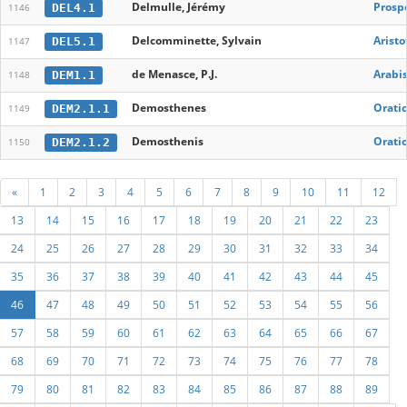
Delmulle, Jérémy
Prospe
DEL4.1
1146
Delcomminette, Sylvain
Aristot
DEL5.1
1147
de Menasce, P.J.
Arabi
DEM1.1
1148
Demosthenes
Oratio
DEM2.1.1
1149
Demosthenis
Oratio
DEM2.1.2
1150
«
1
2
3
4
5
6
7
8
9
10
11
12
13
14
15
16
17
18
19
20
21
22
23
24
25
26
27
28
29
30
31
32
33
34
35
36
37
38
39
40
41
42
43
44
45
46
47
48
49
50
51
52
53
54
55
56
57
58
59
60
61
62
63
64
65
66
67
68
69
70
71
72
73
74
75
76
77
78
79
80
81
82
83
84
85
86
87
88
89