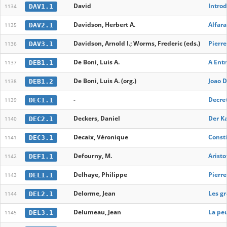
David
Introd
DAV1.1
1134
Davidson, Herbert A.
Alfara
DAV2.1
1135
Davidson, Arnold I.; Worms, Frederic (eds.)
Pierr
DAV3.1
1136
De Boni, Luis A.
A Entr
DEB1.1
1137
De Boni, Luis A. (org.)
Joao 
DEB1.2
1138
-
Decret
DEC1.1
1139
Deckers, Daniel
Der K
DEC2.1
1140
Decaix, Véronique
Consti
DEC3.1
1141
Defourny, M.
Aristo
DEF1.1
1142
Delhaye, Philippe
Pierre
DEL1.1
1143
Delorme, Jean
Les g
DEL2.1
1144
Delumeau, Jean
La peu
DEL3.1
1145