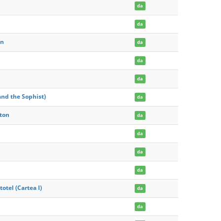
da
da
in
da
da
da
and the Sophist)
da
aton
da
da
da
da
totel (Cartea I)
da
da