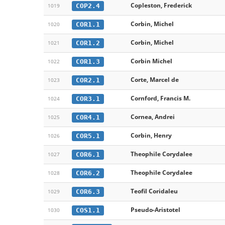
Copleston, Frederick
COP2.4
1019
Corbin, Michel
COR1.1
1020
Corbin, Michel
COR1.2
1021
Corbin Michel
COR1.3
1022
Corte, Marcel de
COR2.1
1023
Cornford, Francis M.
COR3.1
1024
Cornea, Andrei
COR4.1
1025
Corbin, Henry
COR5.1
1026
Theophile Corydalee
COR6.1
1027
Theophile Corydalee
COR6.2
1028
Teofil Coridaleu
COR6.3
1029
Pseudo-Aristotel
COS1.1
1030