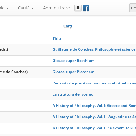
f
ole
Caută
Administrare
Li
Cărţi
Titlu
eds.)
Guillaume de Conches: Philosophie et science 
Glosae super Boethium
ume de Conches)
Glosae super Platonem
Portrait of a priestess : women and ritual in a
La struttura del cosmo
A History of Philosophy. Vol. I: Greece and Ro
A History of Philosophy. Vol. II: Augustine to S
A History of Philosophy. Vol. III: Ockham to Su