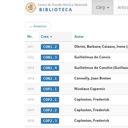
Centrul de Filosofie Antică şi Medievală
Cărţi
Artic
BIBLIOTECA
←
Anterior
Nr.
Cota
Autor
Obrist, Barbara; Caiazzo, Irene (
CON1.2
1011
Guillelmus de Concis
CON1.3
1012
Guillelmus de Conchis (Guilla
CON1.4
1013
Connelly, Joan Breton
CON2.1
1014
Nicolaus Copernic
COP1.1
1015
Copleston, Frederick
COP2.1
1016
Copleston, Frederick
COP2.2
1017
Copleston, Frederick
COP2.3
1018