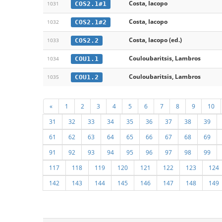
Costa, Iacopo
COS2.1#1
1031
Costa, Iacopo
COS2.1#2
1032
Costa, Iacopo (ed.)
COS2.2
1033
Couloubaritsis, Lambros
COU1.1
1034
Couloubaritsis, Lambros
COU1.2
1035
«
1
2
3
4
5
6
7
8
9
10
31
32
33
34
35
36
37
38
39
61
62
63
64
65
66
67
68
69
91
92
93
94
95
96
97
98
99
117
118
119
120
121
122
123
124
142
143
144
145
146
147
148
149