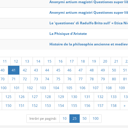
Anonymi artium magistri Questiones super li
Anonymi artium magistri Questiones super li
Le 'questiones' di Radulfo Brito sull’ « Etica 
La Phisique d'Aristote
Histoire de la philosophie ancienne et medieval
11
12
13
14
15
16
17
18
19
20
21
2
40
41
42
43
44
45
46
47
48
49
50
51
70
71
72
73
74
75
76
77
78
79
80
81
100
101
102
103
104
105
106
107
108
109
125
126
127
128
129
130
131
132
133
13
150
151
152
153
154
155
156
157
158
»
Intrări pe pagină:
10
25
50
100