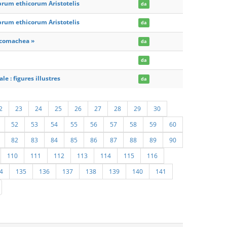
brum ethicorum Aristotelis
da
brum ethicorum Aristotelis
da
Nicomachea »
da
da
e : figures illustres
da
2
23
24
25
26
27
28
29
30
52
53
54
55
56
57
58
59
60
82
83
84
85
86
87
88
89
90
110
111
112
113
114
115
116
4
135
136
137
138
139
140
141