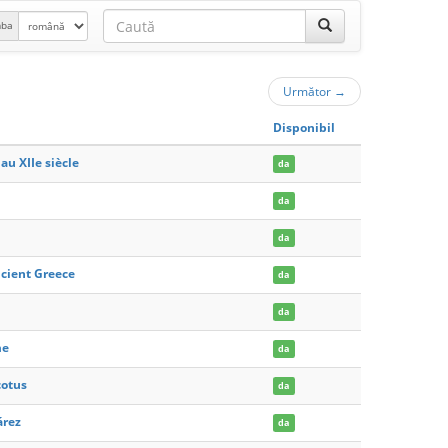
mba
Următor
→
Disponibil
au XIIe siècle
da
da
da
ncient Greece
da
da
me
da
cotus
da
árez
da