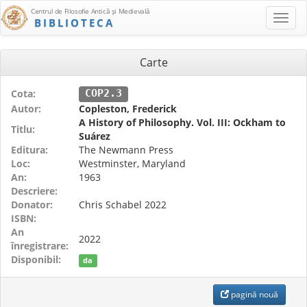
Centrul de Filosofie Antică şi Medievală
BIBLIOTECA
Carte
Cota:
COP2.3
Autor:
Copleston, Frederick
A History of Philosophy. Vol. III: Ockham to
Titlu:
Suárez
Editura:
The Newmann Press
Loc:
Westminster, Maryland
An:
1963
Descriere:
Donator:
Chris Schabel 2022
ISBN:
An
2022
înregistrare:
Disponibil:
da
pagină nouă