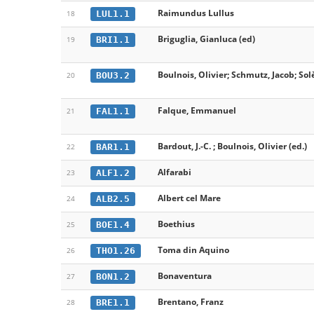
Raimundus Lullus
LUL1.1
18
Briguglia, Gianluca (ed)
BRI1.1
19
Boulnois, Olivier; Schmutz, Jacob; Sol
BOU3.2
20
Falque, Emmanuel
FAL1.1
21
Bardout, J.-C. ; Boulnois, Olivier (ed.)
BAR1.1
22
Alfarabi
ALF1.2
23
Albert cel Mare
ALB2.5
24
Boethius
BOE1.4
25
Toma din Aquino
THO1.26
26
Bonaventura
BON1.2
27
Brentano, Franz
BRE1.1
28