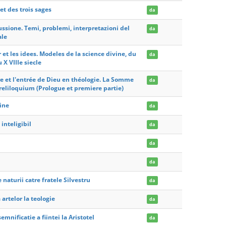
 et des trois sages
da
ssione. Temi, problemi, interpretazioni del
da
ale
et les idees. Modeles de la science divine, du
da
X VIIIe siecle
e et l'entrée de Dieu en théologie. La Somme
da
reliloquium (Prologue et premiere partie)
vine
da
 inteligibil
da
da
da
 naturii catre fratele Silvestru
da
artelor la teologie
da
mnificatie a fiintei la Aristotel
da