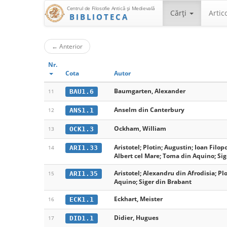
Centrul de Filosofie Antică şi Medievală
Cărţi
Artic
BIBLIOTECA
←
Anterior
Nr.
Cota
Autor
Baumgarten, Alexander
BAU1.6
11
Anselm din Canterbury
ANS1.1
12
Ockham, William
OCK1.3
13
Aristotel; Plotin; Augustin; Ioan Filop
ARI1.33
14
Albert cel Mare; Toma din Aquino; Sig
Aristotel; Alexandru din Afrodisia; Pl
ARI1.35
15
Aquino; Siger din Brabant
Eckhart, Meister
ECK1.1
16
Didier, Hugues
DID1.1
17