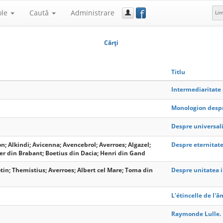
f
ole
Caută
Administrare
Li
Cărţi
Titlu
Intermediaritate 
Monologion despre
Despre universali
on; Alkindi; Avicenna; Avencebrol; Averroes; Algazel;
Despre eternitat
er din Brabant; Boetius din Dacia; Henri din Gand
otin; Themistius; Averroes; Albert cel Mare; Toma din
Despre unitatea i
L'étincelle de l'â
Raymonde Lulle. 