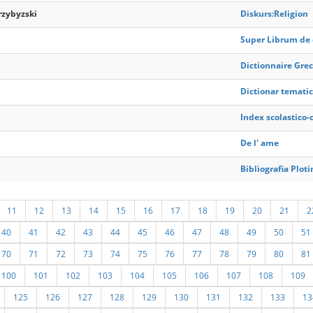
rzybyzski
Diskurs:Religion
Super Librum de 
Dictionnaire Grec
Dictionar tematic
Index scolastico-
De l' ame
Bibliografia Ploti
11
12
13
14
15
16
17
18
19
20
21
2
40
41
42
43
44
45
46
47
48
49
50
51
70
71
72
73
74
75
76
77
78
79
80
81
100
101
102
103
104
105
106
107
108
109
125
126
127
128
129
130
131
132
133
13