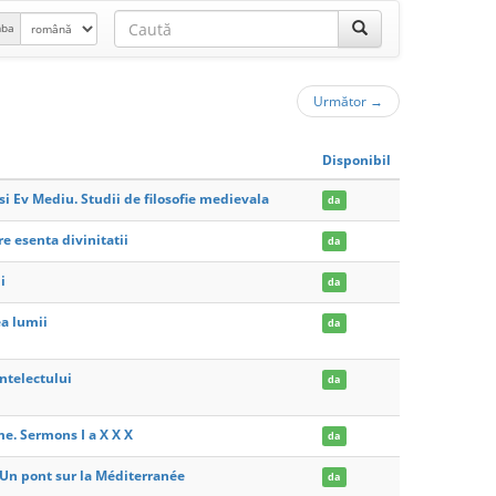
mba
Următor
→
Disponibil
si Ev Mediu. Studii de filosofie medievala
da
 esenta divinitatii
da
i
da
ea lumii
da
ntelectului
da
me. Sermons I a X X X
da
Un pont sur la Méditerranée
da