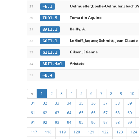
Oelmueller;Doelle-Oelmuler;Ebach;P
~E.1
29
Toma din Aquino
THO1.5
30
Bailly, A.
BAI1.1
31
Le Goff, Jaques; Schmitt, Jean-Claude
GOF1.1
32
Gilson, Etienne
GIL1.1
33
Aristotel
ARI1.4#1
34
~B.4
35
«
1
2
3
4
5
6
7
8
9
10
31
32
33
34
35
36
37
38
39
61
62
63
64
65
66
67
68
69
91
92
93
94
95
96
97
98
99
117
118
119
120
121
122
123
124