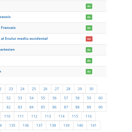
da
causis
da
 Francais
da
 al Evului mediu occidental
nu
cartesien
da
da
n
da
2
23
24
25
26
27
28
29
30
52
53
54
55
56
57
58
59
60
82
83
84
85
86
87
88
89
90
110
111
112
113
114
115
116
4
135
136
137
138
139
140
141