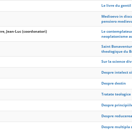
Le livre du gentil
Medioevo in discu
pensiero mediev
ère, Jean-Luc (coordonatori)
Le contemplateur 
neoplatonisme au 
Saint Bonaventur
theologique du B
Sur la science di
Despre intelect si
Despre destin
Tratate teologice
Despre principiile
Despre reducerea 
Despre multipla se