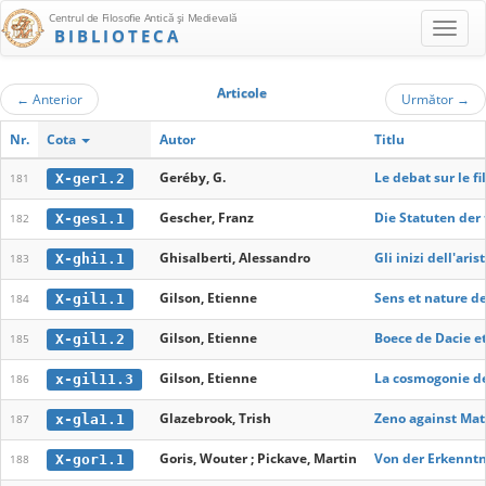
Centrul de Filosofie Antică şi Medievală
BIBLIOTECA
Articole
←
Anterior
Următor
→
Nr.
Cota
Autor
Titlu
Geréby, G.
Le debat sur le f
X-ger1.2
181
Gescher, Franz
Die Statuten der 
X-ges1.1
182
Ghisalberti, Alessandro
Gli inizi dell'ari
X-ghi1.1
183
Gilson, Etienne
Sens et nature d
X-gil1.1
184
Gilson, Etienne
Boece de Dacie et
X-gil1.2
185
Gilson, Etienne
La cosmogonie de
x-gil11.3
186
Glazebrook, Trish
Zeno against Mat
x-gla1.1
187
Goris, Wouter ; Pickave, Martin
Von der Erkenntn
X-gor1.1
188