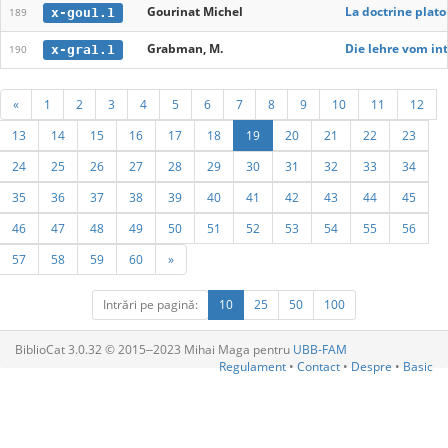
Gourinat Michel
La doctrine plato
x-gou1.1
189
Grabman, M.
Die lehre vom int
x-gra1.1
190
«
1
2
3
4
5
6
7
8
9
10
11
12
13
14
15
16
17
18
19
20
21
22
23
24
25
26
27
28
29
30
31
32
33
34
35
36
37
38
39
40
41
42
43
44
45
46
47
48
49
50
51
52
53
54
55
56
57
58
59
60
»
Intrări pe pagină:
10
25
50
100
BiblioCat 3.0.32 © 2015‒2023 Mihai Maga pentru
UBB-FAM
Regulament
•
Contact
•
Despre
•
Basic