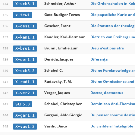
Schneider, Arthur
Die Ordenschulen in Koln
X-sch3.1
134
Gotz-Rudiger Tewes
Die papstliche Kurie und
x-tew1
135
Gescher, Franz
Die Statuten der theolog
X-ges1.1
136
Kandler, Karl-Hermann
Dietrich von Freiberg un
X-kan1.1
137
Brunn , Emilie Zum
Dieu n'est pas etre
X-bru1.1
138
Derrida, Jacques
Diferanța
X-der1.1
139
Schabel C.
Divine Foreknowledge an
X-sch5.3
140
Rudavsky, T. M.
Divine Omniscience and 
X-rud1.1
141
Verger, Jaques
Doctor, doctoratus
X-ver2.1
142
Schabel, Christopher
Dominican Anti-Thomism:
SCH5.3
143
Gargani, Aldo Giorgio
Du penser comme desti
X-gar1.1
144
Vasiliu, Anca
Du visible a l'inteligible
X-vas1.2
145