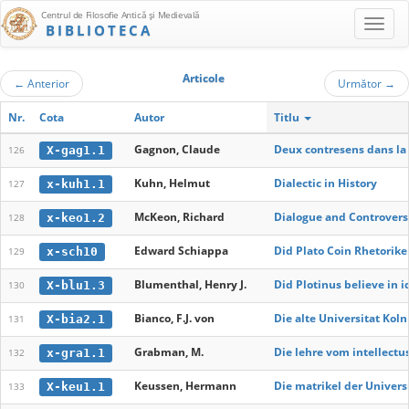
Centrul de Filosofie Antică şi Medievală
BIBLIOTECA
Articole
←
Anterior
Următor
→
Nr.
Cota
Autor
Titlu
Gagnon, Claude
Deux contresens dans la 
X-gag1.1
126
Kuhn, Helmut
Dialectic in History
x-kuh1.1
127
McKeon, Richard
Dialogue and Controvers
x-keo1.2
128
Edward Schiappa
Did Plato Coin Rhetorike
x-sch10
129
Blumenthal, Henry J.
Did Plotinus believe in i
X-blu1.3
130
Bianco, F.J. von
Die alte Universitat Kol
X-bia2.1
131
Grabman, M.
Die lehre vom intellectu
x-gra1.1
132
Keussen, Hermann
Die matrikel der Universi
X-keu1.1
133