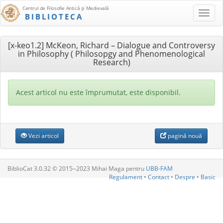
Centrul de Filosofie Antică şi Medievală
BIBLIOTECA
[x-keo1.2] McKeon, Richard – Dialogue and Controversy
in Philosophy ( Philosopgy and Phenomenological
Research)
Acest articol nu este împrumutat, este disponibil.
Vezi articol
pagină nouă
BiblioCat 3.0.32 © 2015‒2023 Mihai Maga pentru
UBB-FAM
Regulament
•
Contact
•
Despre
•
Basic