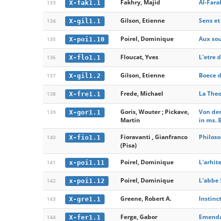
Fakhry, Majid
Al-Fara
X-fak1.1
133
Gilson, Etienne
Sens et
X-gil1.1
134
Poirel, Dominique
Aux sou
X-poi1.10
135
Floucat, Yves
L'etre 
X-flo1.1
136
Gilson, Etienne
Boece d
X-gil1.2
137
Frede, Michael
La Theo
X-fre1.1
138
Goris, Wouter ; Pickave,
Von der
X-gor1.1
139
Martin
in ms. 
Fioravanti , Gianfranco
Philoso
X-fio1.1
140
(Pisa)
Poirel, Dominique
L'arhit
x-poi1.11
141
Poirel, Dominique
L'abbe 
x-poi1.12
142
Greene, Robert A.
Instinc
X-gre1.1
143
Ferge, Gabor
Emendat
X-fer1.1
144