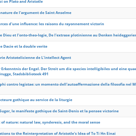
bi on Plato and Aristotle
 nature de l'argument de Saint Anselme
rces d'une influence: les raisons du rayonnement victorin
de Dieu et l'onto-theo-logie, De l'extrase plotinienne au Denken heideggerie
e Dacie et la double verite
rie Aristotelicienne de L'intellect Agent
 Erkenntnis der Engel. Der Streit um die species intelligibiles und eine
Brugge, Stadsbiblioteek 491
phi contro legistae: un momento dell'autoaffermazione della filosofia nel 
ecteure gothique au service de la liturgie
Suger, le manifeste gothique de Saint-Denis et la pensee victorine
t of nature: natural law, synderesis, and the moral sense
ions to the Reinterpretation of Aristotle's Idea of To Ti Hn Einai