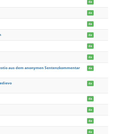
da
da
da
n
da
da
da
 quaestio aus dem anonymen Sentenzkommentar
da
Medievo
da
da
da
da
da