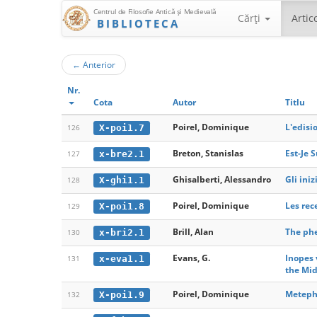
Centrul de Filosofie Antică şi Medievală
Cărţi
Artic
BIBLIOTECA
←
Anterior
Nr.
Cota
Autor
Titlu
Poirel, Dominique
L'edisi
X-poi1.7
126
Breton, Stanislas
Est-Je 
x-bre2.1
127
Ghisalberti, Alessandro
Gli iniz
X-ghi1.1
128
Poirel, Dominique
Les rec
X-poi1.8
129
Brill, Alan
The ph
x-bri2.1
130
Evans, G.
Inopes 
x-eva1.1
131
the Mid
Poirel, Dominique
Metephy
X-poi1.9
132