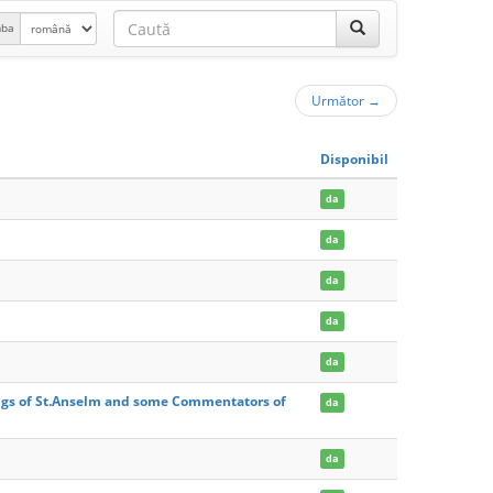
mba
Următor
→
Disponibil
da
da
da
da
da
ings of St.Anselm and some Commentators of
da
da