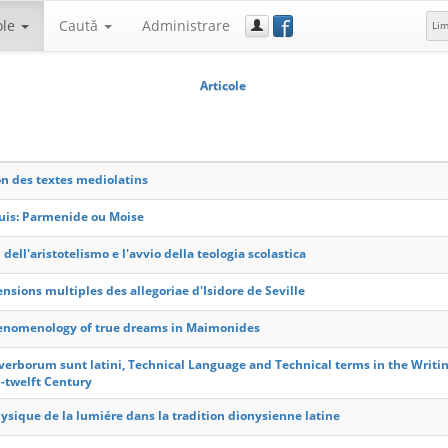
f
ole
Caută
Administrare
Li
Articole
on des textes mediolatins
Suis: Parmenide ou Moise
i dell'aristotelismo e l'avvio della teologia scolastica
ensions multiples des allegoriae d'Isidore de Seville
enomenology of true dreams in Maimonides
verborum sunt latini, Technical Language and Technical terms in the Writ
-twelft Century
sique de la lumiére dans la tradition dionysienne latine