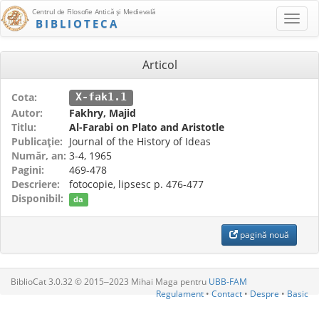
Centrul de Filosofie Antică şi Medievală
BIBLIOTECA
Articol
Cota:
X-fak1.1
Autor:
Fakhry, Majid
Titlu:
Al-Farabi on Plato and Aristotle
Publicaţie:
Journal of the History of Ideas
Număr, an:
3-4, 1965
Pagini:
469-478
Descriere:
fotocopie, lipsesc p. 476-477
Disponibil:
da
pagină nouă
BiblioCat 3.0.32 © 2015‒2023 Mihai Maga pentru
UBB-FAM
Regulament
•
Contact
•
Despre
•
Basic