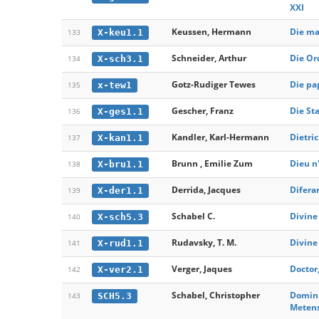
XXI
Keussen, Hermann
Die mat
X-keu1.1
133
Schneider, Arthur
Die Or
X-sch3.1
134
Gotz-Rudiger Tewes
Die pa
x-tew1
135
Gescher, Franz
Die St
X-ges1.1
136
Kandler, Karl-Hermann
Dietri
X-kan1.1
137
Brunn , Emilie Zum
Dieu n'
X-bru1.1
138
Derrida, Jacques
Difera
X-der1.1
139
Schabel C.
Divine
X-sch5.3
140
Rudavsky, T. M.
Divine
X-rud1.1
141
Verger, Jaques
Doctor
X-ver2.1
142
Schabel, Christopher
Domini
SCH5.3
143
Metens