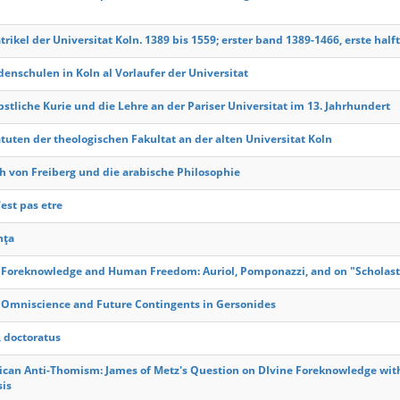
rikel der Universitat Koln. 1389 bis 1559; erster band 1389-1466, erste half
denschulen in Koln al Vorlaufer der Universitat
pstliche Kurie und die Lehre an der Pariser Universitat im 13. Jahrhundert
atuten der theologischen Fakultat an der alten Universitat Koln
ch von Freiberg und die arabische Philosophie
est pas etre
nța
 Foreknowledge and Human Freedom: Auriol, Pomponazzi, and on "Scholasti
 Omniscience and Future Contingents in Gersonides
, doctoratus
can Anti-Thomism: James of Metz's Question on DIvine Foreknowledge with 
is