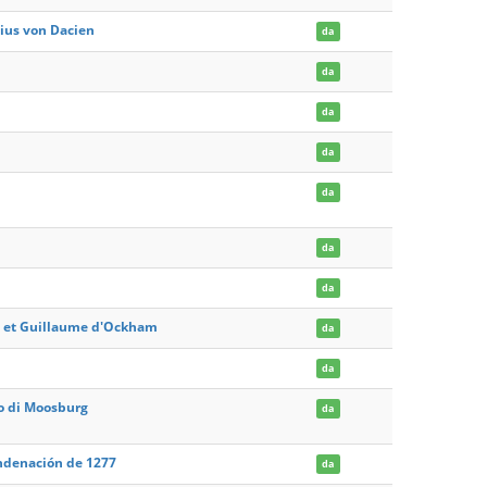
hius von Dacien
da
da
da
da
da
da
da
us et Guillaume d'Ockham
da
da
ldo di Moosburg
da
condenación de 1277
da