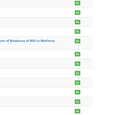
da
da
da
da
lem of Weakness of Will in Medieval
da
da
da
da
da
da
da
da