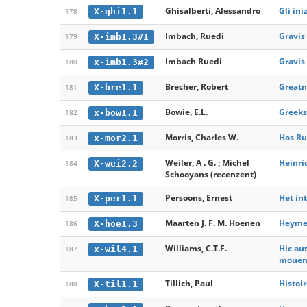
Ghisalberti, Alessandro
Gli ini
X-ghi1.1
178
Imbach, Ruedi
Gravis
X-imb1.3#1
179
Imbach Ruedi
Gravis
x-imb1.3#2
180
Brecher, Robert
Greatn
X-bre1.1
181
Bowie, E.L.
Greeks
x-bow1.1
182
Morris, Charles W.
Has Ru
x-mor2.1
183
Weiler, A . G. ; Michel
Heinri
X-wei2.2
184
Schooyans (recenzent)
Persoons, Ernest
Het in
X-per1.1
185
Maarten J. F. M. Hoenen
Heymer
X-hoe1.3
186
Williams, C.T.F.
Hic au
x-wil4.1
187
mouens
Tillich, Paul
Histoi
X-til1.1
188