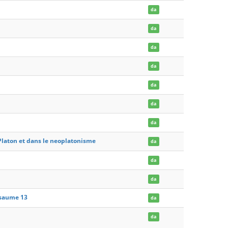
da
da
da
da
da
da
da
z Platon et dans le neoplatonisme
da
da
da
psaume 13
da
da