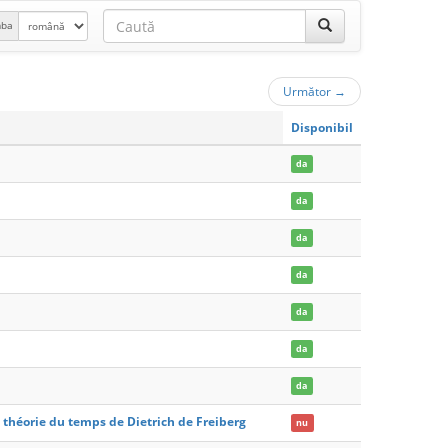
mba
Următor
→
Disponibil
da
da
da
da
da
da
da
a théorie du temps de Dietrich de Freiberg
nu