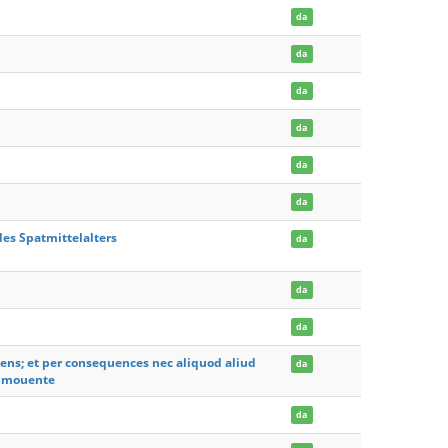
da
da
da
da
da
da
des Spatmittelalters
da
da
da
ens; et per consequences nec aliquod aliud
da
o mouente
da