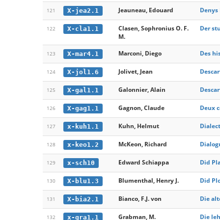
Jeauneau, Edouard
Denys 
X-jea2.1
121
Clasen, Sophronius O. F.
Der st
X-cla1.1
122
M.
Marconi, Diego
Des his
X-mar4.1
123
Jolivet, Jean
Descar
X-jol1.6
124
Galonnier, Alain
Descar
X-gal1.1
125
Gagnon, Claude
Deux c
X-gag1.1
126
Kuhn, Helmut
Dialect
x-kuh1.1
127
McKeon, Richard
Dialog
x-keo1.2
128
Edward Schiappa
Did Pl
x-sch10
129
Blumenthal, Henry J.
Did Plo
X-blu1.3
130
Bianco, F.J. von
Die al
X-bia2.1
131
Grabman, M.
Die le
x-gra1.1
132