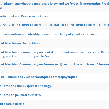
ful platonism: what the medievals knew and we forgot. Mispresenting Procl
ic
Individual and Person in Plotinus
 ESSENDI. INTERPRETATION PHILOLOGIQUE ET INTERPRETATION PHILOS
imensionalism and identity across time: Henry of ghent vs. Bonaventure
s of Marchia on Divine Ideas
s of Marchia's Commentary on Book 4 of the sentences. Traditions and Redac
my, and the Immortality of the Soul
s of Marchia's Commentary on Sentences: Question List and State of Resear
t de Poitiers. Ses vues semantiques et metaphysiques
of Rome and the Subject of Theology
of Rome on political authority
ni Scoto e Boezio