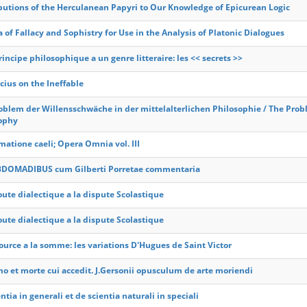
butions of the Herculanean Papyri to Our Knowledge of Epicurean Logic
a of Fallacy and Sophistry for Use in the Analysis of Platonic Dialogues
incipe philosophique a un genre litteraire: les << secrets >>
ius on the Ineffable
oblem der Willensschwäche in der mittelalterlichen Philosophie / The Prob
ophy
matione caeli; Opera Omnia vol. III
DOMADIBUS cum Gilberti Porretae commentaria
oute dialectique a la dispute Scolastique
oute dialectique a la dispute Scolastique
source a la somme: les variations D'Hugues de Saint Victor
o et morte cui accedit. J.Gersonii opusculum de arte moriendi
ntia in generali et de scientia naturali in speciali