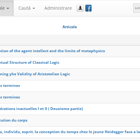
f
ole
Caută
Administrare
Li
Articole
tion of the agent intellect and the limits of metaphysics
tual Structure of Classical Logic
ning yhe Validity of Aristotelian Logic
s termines
s termines
rations inactuelles I et II ( Deuxieme partie)
tution du corps
u, individu, esprit. la conception du temps chez le jeune Heidegger face a l