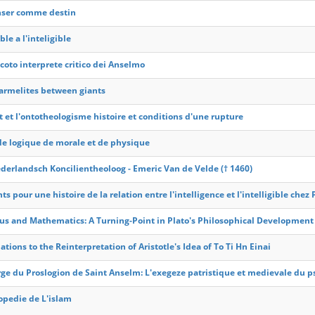
ser comme destin
ble a l'inteligible
coto interprete critico dei Anselmo
carmelites between giants
t et l'ontotheologisme histoire et conditions d'une rupture
 de logique de morale et de physique
derlandsch Koncilientheoloog - Emeric Van de Velde († 1460)
s pour une histoire de la relation entre l'intelligence et l'intelligible che
us and Mathematics: A Turning-Point in Plato's Philosophical Development
ions to the Reinterpretation of Aristotle's Idea of To Ti Hn Einai
ge du Proslogion de Saint Anselm: L'exegeze patristique et medievale du 
opedie de L'islam