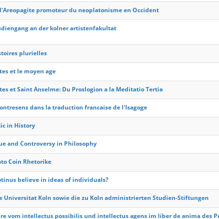
l'Areopagite promoteur du neoplatonisme en Occident
udiengang an der kolner artistenfakultat
toires plurielles
tes et le moyen age
tes et Saint Anselme: Du Proslogion a la Meditatio Tertia
ontresens dans la traduction francaise de l'Isagoge
ic in History
ue and Controversy in Philosophy
ato Coin Rhetorike
tinus believe in ideas of individuals?
te Universitat Koln sowie die zu Koln administrierten Studien-Stiftungen
hre vom intellectus possibilis und intellectus agens im liber de anima des