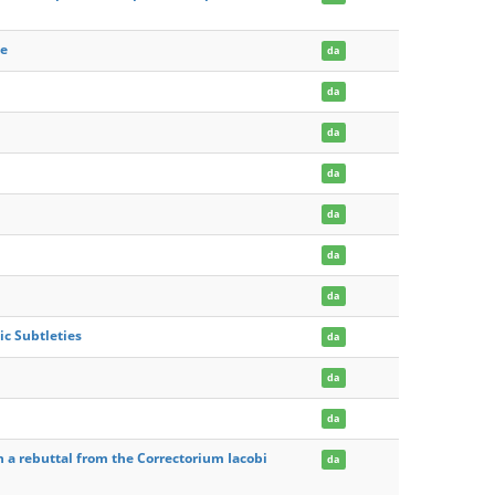
te
da
da
da
da
da
da
da
c Subtleties
da
da
da
a rebuttal from the Correctorium Iacobi
da