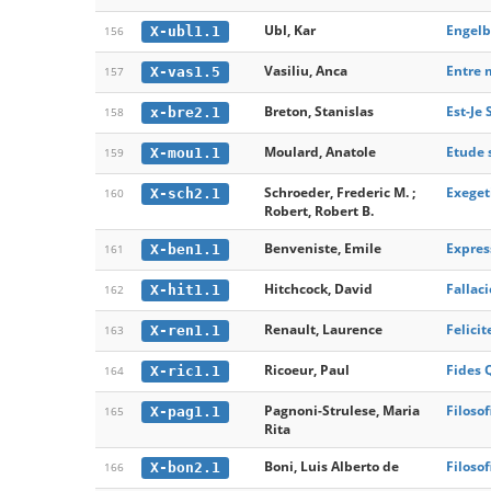
Ubl, Kar
Engelb
X-ubl1.1
156
Vasiliu, Anca
Entre m
X-vas1.5
157
Breton, Stanislas
Est-Je
x-bre2.1
158
Moulard, Anatole
Etude 
X-mou1.1
159
Schroeder, Frederic M. ;
Exegeti
X-sch2.1
160
Robert, Robert B.
Benveniste, Emile
Expres
X-ben1.1
161
Hitchcock, David
Fallaci
X-hit1.1
162
Renault, Laurence
Felici
X-ren1.1
163
Ricoeur, Paul
Fides 
X-ric1.1
164
Pagnoni-Strulese, Maria
Filosof
X-pag1.1
165
Rita
Boni, Luis Alberto de
Filosof
X-bon2.1
166