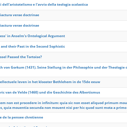
zi dell'aristotelismo e l'avvio della teologia scolastica
 iactura verae doctrinae
 iactura verae doctrinae
ess' in Anselm's Ontological Argument
 and their Past in the Second Sophistic
ssel Passed the Tortoise?
ch von Gorkum (1431). Seine Stellung in der Philosophie und der Theologie 
tellectuele leven in het klooster Bethlehem in de 15de eeuw
ic van de Velde (1460) und die Geschichte des Albertismus
tem non est procedere in infinitum: quia sic non esset aliquod primum mou
, quia mouentia secunda non mouent nisi per hic quod sunt mota a prim
re de la pensee chretienne