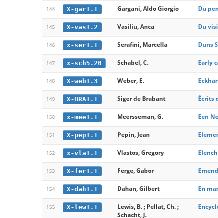
Gargani, Aldo Giorgio
Du pen
X-gar1.1
144
Vasiliu, Anca
Du visi
X-vas1.2
145
Serafini, Marcella
Duns S
x-ser1.1
146
Schabel, C.
Early 
x-sch5.20
147
Weber, E.
Eckhar
X-web1.3
148
Siger de Brabant
Écrits
X-BRA1.1
149
Meersseman, G.
Een Ne
x-mee1.1
150
Pepin, Jean
Element
X-pep1.1
151
Vlastos, Gregory
Elench
x-vla1.1
152
Ferge, Gabor
Emendat
X-fer1.1
153
Dahan, Gilbert
En mar
X-dah1.1
154
Lewis, B. ; Pellat, Ch. ;
Encycl
X-lew1.1
155
Schacht, J.