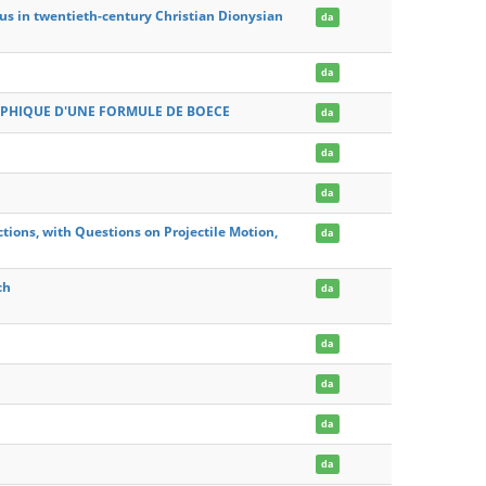
us in twentieth-century Christian Dionysian
da
da
OPHIQUE D'UNE FORMULE DE BOECE
da
da
da
tions, with Questions on Projectile Motion,
da
ch
da
da
da
da
da