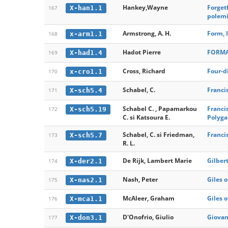
Hankey,Wayne
Forget
X-han1.1
167
polem
Armstrong, A. H.
Form, 
x-arm1.1
168
Hadot Pierre
FORMA
X-had1.4
169
Cross, Richard
Four-d
x-cro1.1
170
Schabel, C.
Franci
X-sch5.4
171
Schabel C. , Papamarkou
Franci
X-sch5.19
172
C. si Katsoura E.
Polyga
Schabel, C. si Friedman,
Franci
X-sch5.7
173
R. L.
De Rijk, Lambert Marie
Gilber
X-der2.1
174
Nash, Peter
Giles 
X-nas2.1
175
McAleer, Graham
Giles 
X-mca1.1
176
D'Onofrio, Giulio
Giovan
X-don3.1
177