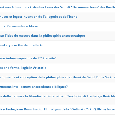
ert von Admont als kritischer Leser der Schrift "De summo bono" des Boet
uses et logos: invention de l'allegorie et de l'icone
 Suis: Parmenide ou Moise
sur l'idee de mesure dans la philosophie antesocratique
cal style in the de intellectu
son indo-europeenne de l' " éternité"
es and formal logic in Aristotle
te humaine et conception de la philosophie chez Henri de Gand, Duns Scot
Querens intellectum: antecedents bibliques?
ia della natura e la filosofia dell'intelletto in Teodorico di Freiberg e Berto
ia y Teologia en Duns Escoto. El prologus de la ''Ordinatio'' (P.IQ.UN.) y la 