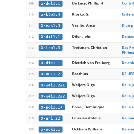
De Lacy, Phillip H
Contri
x-del1.1
109
Klosko, G.
Criteri
x-klo1.4
110
Vasiliu, Anca
D'un pr
X-vas1.3
111
Dilon, John
Damasc
X-dil1.1
112
Trottman, Christian
Das Pr
X-tro1.3
113
Philos
Dietrich von Freiberg
De ani
X-die1.1
114
Boethius
DE HEB
X-BOE1.2
115
Weijers Olga
De la j
X-wei1.2#1
116
Weijers Olga
De la j
X-wei1.2#2
117
Poirel, Dominique
De la 
X-poi1.17
118
Liber Aristotelis
De pom
X-ari.22
119
Ockham William
De scie
x-ock1.1
120