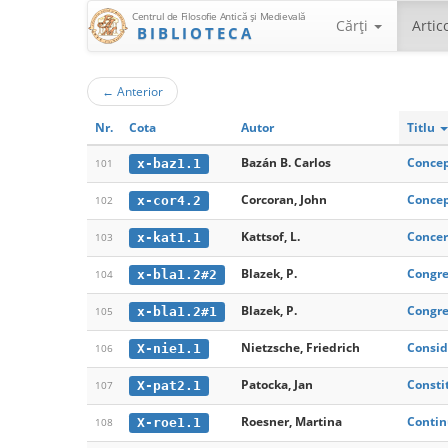
Centrul de Filosofie Antică şi Medievală
Cărţi
Artic
BIBLIOTECA
←
Anterior
Nr.
Cota
Autor
Titlu
Bazán B. Carlos
Concep
x-baz1.1
101
Corcoran, John
Concep
x-cor4.2
102
Kattsof, L.
Concer
x-kat1.1
103
Blazek, P.
Congre
x-bla1.2#2
104
Blazek, P.
Congre
x-bla1.2#1
105
Nietzsche, Friedrich
Considé
X-nie1.1
106
Patocka, Jan
Consti
X-pat2.1
107
Roesner, Martina
Contin
X-roe1.1
108