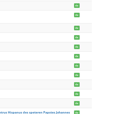
da
da
da
da
da
da
da
da
da
da
da
 Petrus Hispanus des speteren Papstes Johannes
da